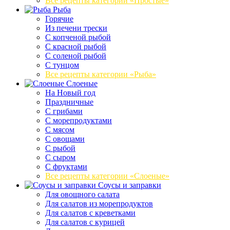
Все рецепты категории «Простые»
Рыба
Горячие
Из печени трески
С копченой рыбой
С красной рыбой
С соленой рыбой
С тунцом
Все рецепты категории «Рыба»
Слоеные
На Новый год
Праздничные
С грибами
С морепродуктами
С мясом
С овощами
С рыбой
С сыром
С фруктами
Все рецепты категории «Слоеные»
Соусы и заправки
Для овощного салата
Для салатов из морепродуктов
Для салатов с креветками
Для салатов с курицей