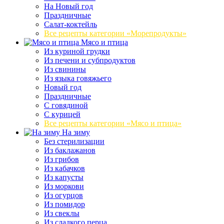
На Новый год
Праздничные
Салат-коктейль
Все рецепты категории «Морепродукты»
Мясо и птица
Из куриной грудки
Из печени и субпродуктов
Из свинины
Из языка говяжьего
Новый год
Праздничные
С говядиной
С курицей
Все рецепты категории «Мясо и птица»
На зиму
Без стерилизации
Из баклажанов
Из грибов
Из кабачков
Из капусты
Из моркови
Из огурцов
Из помидор
Из свеклы
Из сладкого перца