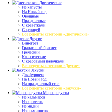
Диетические
Из капусты
На Новый год
Овощные
Праздничные
С креветками
С курицей
Все рецепты категории «Диетические»
Другие
Винегрет
Гранатовый браслет
Греческий
Классические
С крабовыми палочками
Все рецепты категории «Другие»
Закуски
Для фуршета
На Новый год
На праздничный стол
Все рецепты категории «Закуски»
Морепродукты
Из кальмаров
Из креветок
Из мидий
Из осьминогов