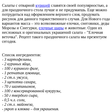
Салаты с отварной
курицей
славятся своей популярностью, а
для праздничного стола лучше и не придумаешь. Еще можно
потрудиться над оформлением верхнего слоя, продумать
рисунок для данного торжественного случая. Для Нового года
вариантов масса – это всевозможные елочки, снеговики, деды
Морозы и Снегурки,
елочные шары
и животные. Один их
несложных и оригинальных украшений салата – "Елочная
веточка". Рецепт такого праздничного салата мы презентуем
сегодня.
Список ингредиентов:
- 3 картофелины,
- 2 куриных яйца,
- 100 г куриного филе,
- 1 репчатая луковица,
- 2 ст.л. уксуса,
- 3 щепотки сахара,
- 70 г шампиньонов,
- 100 г консервированной кукурузы,
- 50 г твердого сыра,
- 0,5 ч.л. соли,
- 2 ст.л. майонеза,
- укроп и клюква – для украшения.