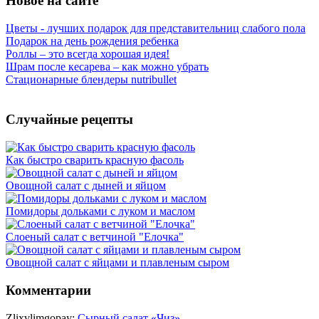
Новое на сайте
Цветы - лучших подарок для представительниц слабого пола
Подарок на день рождения ребенка
Роллы – это всегда хорошая идея!
Шрам после кесарева – как можно убрать
Стационарные блендеры nutribullet
Случайные рецепты
Как быстро сварить красную фасоль
Овощной салат с дыней и яйцом
Помидоры дольками с луком и маслом
Слоеный салат с ветчиной "Елочка"
Овощной салат с яйцами и плавленым сыром
Комментарии
Zlixvlimgopay:
Сырный салат «Чиз»