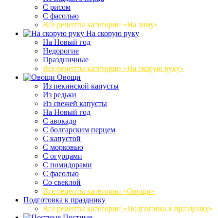
С рисом
С фасолью
Все рецепты категории «На зиму»
На скорую руку
На Новый год
Недорогие
Праздничные
Все рецепты категории «На скорую руку»
Овощи
Из пекинской капусты
Из редьки
Из свежей капусты
На Новый год
С авокадо
С болгарским перцем
С капустой
С морковью
С огурцами
С помидорами
С фасолью
Со свеклой
Все рецепты категории «Овощи»
Подготовка к празднику
Все рецепты категории «Подготовка к празднику»
Постные