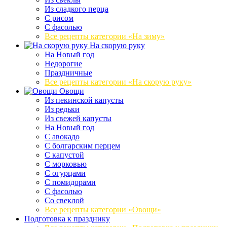
Из сладкого перца
С рисом
С фасолью
Все рецепты категории «На зиму»
На скорую руку
На Новый год
Недорогие
Праздничные
Все рецепты категории «На скорую руку»
Овощи
Из пекинской капусты
Из редьки
Из свежей капусты
На Новый год
С авокадо
С болгарским перцем
С капустой
С морковью
С огурцами
С помидорами
С фасолью
Со свеклой
Все рецепты категории «Овощи»
Подготовка к празднику