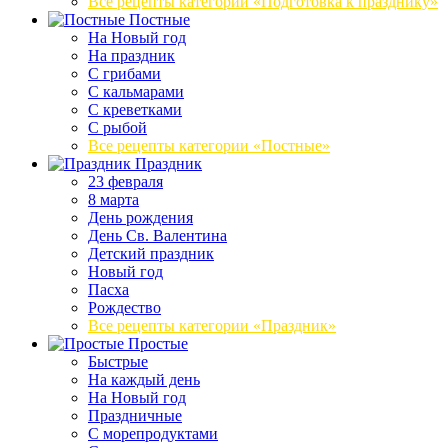
Все рецепты категории «Подготовка к празднику»
Постные
На Новый год
На праздник
С грибами
С кальмарами
С креветками
С рыбой
Все рецепты категории «Постные»
Праздник
23 февраля
8 марта
День рождения
День Св. Валентина
Детский праздник
Новый год
Пасха
Рождество
Все рецепты категории «Праздник»
Простые
Быстрые
На каждый день
На Новый год
Праздничные
С морепродуктами