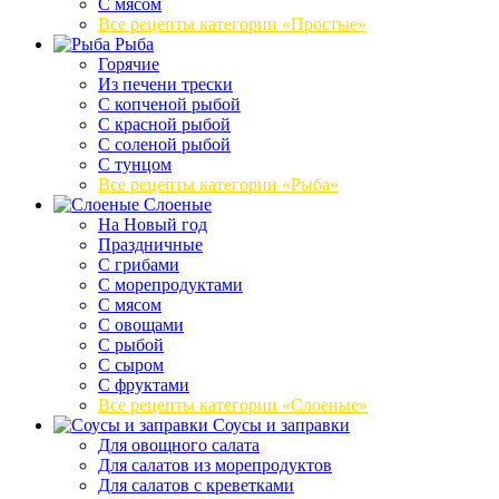
С мясом
Все рецепты категории «Простые»
Рыба
Горячие
Из печени трески
С копченой рыбой
С красной рыбой
С соленой рыбой
С тунцом
Все рецепты категории «Рыба»
Слоеные
На Новый год
Праздничные
С грибами
С морепродуктами
С мясом
С овощами
С рыбой
С сыром
С фруктами
Все рецепты категории «Слоеные»
Соусы и заправки
Для овощного салата
Для салатов из морепродуктов
Для салатов с креветками