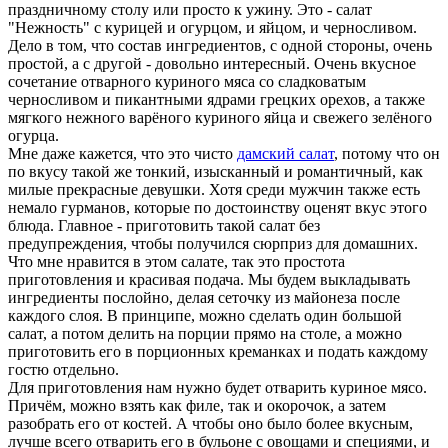
праздничному столу или просто к ужину. Это - салат
"Нежность" с курицей и огурцом, и яйцом, и черносливом.
Дело в том, что состав ингредиентов, с одной стороны, очень
простой, а с другой - довольно интересный. Очень вкусное
сочетание отварного куриного мяса со сладковатым
черносливом и пикантными ядрами грецких орехов, а также
мягкого нежного варёного куриного яйца и свежего зелёного
огурца.
Мне даже кажется, что это чисто
дамский салат
, потому что он
по вкусу такой же тонкий, изысканный и романтичный, как
милые прекрасные девушки. Хотя среди мужчин также есть
немало гурманов, которые по достоинству оценят вкус этого
блюда. Главное - приготовить такой салат без
предупреждения, чтобы получился сюрприз для домашних.
Что мне нравится в этом салате, так это простота
приготовления и красивая подача. Мы будем выкладывать
ингредиенты послойно, делая сеточку из майонеза после
каждого слоя. В принципе, можно сделать один большой
салат, а потом делить на порции прямо на столе, а можно
приготовить его в порционных креманках и подать каждому
гостю отдельно.
Для приготовления нам нужно будет отварить куриное мясо.
Причём, можно взять как филе, так и окорочок, а затем
разобрать его от костей. А чтобы оно было более вкусным,
лучше всего отварить его в бульоне с овощами и специями, и