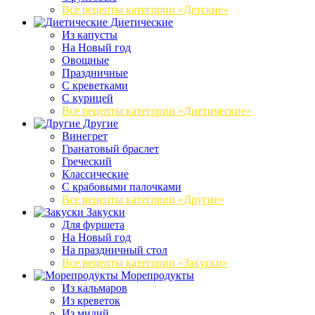
Все рецепты категории «Детские»
Диетические
Из капусты
На Новый год
Овощные
Праздничные
С креветками
С курицей
Все рецепты категории «Диетические»
Другие
Винегрет
Гранатовый браслет
Греческий
Классические
С крабовыми палочками
Все рецепты категории «Другие»
Закуски
Для фуршета
На Новый год
На праздничный стол
Все рецепты категории «Закуски»
Морепродукты
Из кальмаров
Из креветок
Из мидий