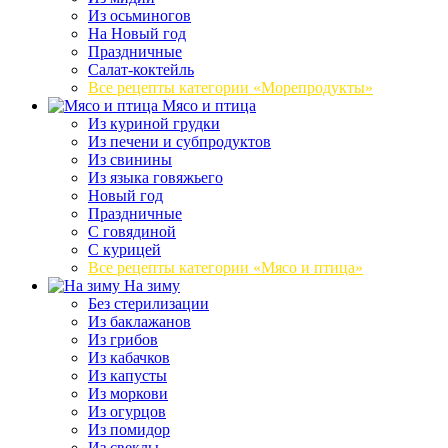
Из осьминогов
На Новый год
Праздничные
Салат-коктейль
Все рецепты категории «Морепродукты»
Мясо и птица
Из куриной грудки
Из печени и субпродуктов
Из свинины
Из языка говяжьего
Новый год
Праздничные
С говядиной
С курицей
Все рецепты категории «Мясо и птица»
На зиму
Без стерилизации
Из баклажанов
Из грибов
Из кабачков
Из капусты
Из моркови
Из огурцов
Из помидор
Из свеклы