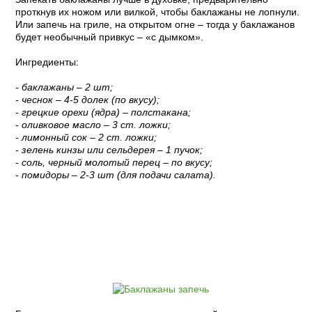
проткнув их ножом или вилкой, чтобы баклажаны не лопнули.
Или запечь на гриле, на открытом огне – тогда у баклажанов
будет необычный привкус – «с дымком».
Ингредиенты:
- баклажаны – 2 шт;
- чеснок – 4-5 долек (по вкусу);
- грецкие орехи (ядра) – полстакана;
- оливковое масло – 3 ст. ложки;
- лимонный сок – 2 ст. ложки;
- зелень кинзы или сельдерея – 1 пучок;
- соль, черный молотый перец – по вкусу;
- помидоры – 2-3 шт (для подачи салата).
Пошаговый рецепт с фото: