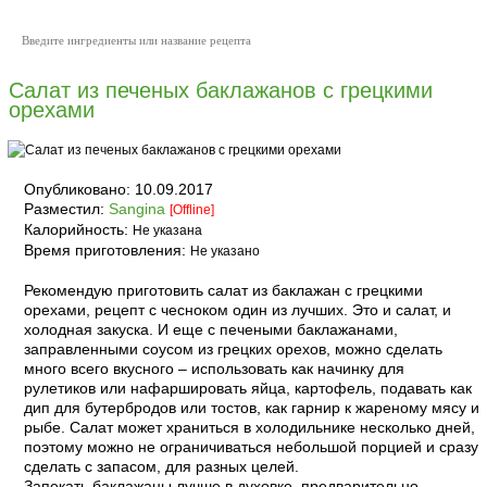
Салат из печеных баклажанов с грецкими
орехами
Опубликовано:
10.09.2017
Разместил:
Sangina
[Offline]
Калорийность:
Не указана
Время приготовления:
Не указано
Рекомендую приготовить салат из баклажан с грецкими
орехами, рецепт с чесноком один из лучших. Это и салат, и
холодная закуска. И еще с печеными баклажанами,
заправленными соусом из грецких орехов, можно сделать
много всего вкусного – использовать как начинку для
рулетиков или нафаршировать яйца, картофель, подавать как
дип для бутербродов или тостов, как гарнир к жареному мясу и
рыбе. Салат может храниться в холодильнике несколько дней,
поэтому можно не ограничиваться небольшой порцией и сразу
сделать с запасом, для разных целей.
Запекать баклажаны лучше в духовке, предварительно