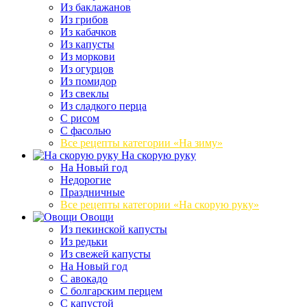
Из баклажанов
Из грибов
Из кабачков
Из капусты
Из моркови
Из огурцов
Из помидор
Из свеклы
Из сладкого перца
С рисом
С фасолью
Все рецепты категории «На зиму»
На скорую руку
На Новый год
Недорогие
Праздничные
Все рецепты категории «На скорую руку»
Овощи
Из пекинской капусты
Из редьки
Из свежей капусты
На Новый год
С авокадо
С болгарским перцем
С капустой