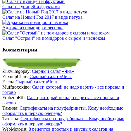
Салат с курицей и фруктами
Салат на Новый Год 2017 в виде петуха
Аджика из помидор и чеснока
Салат "Острый" из помидоров с сыром и чесноком
Комментарии
Zlixvlimgopay:
Сырный салат «Чиз»
ZlixnupClure:
Сырный салат «Чиз»
Елена
Сырный салат «Чиз»
Mufftroxoxino:
Салат, который не надо варить - все порезал и
готово
FrubzopRib:
Салат, который не надо варить - все порезал и
готово
Тамила:
Сертификаты на полуфабрикаты. Кому необходимо
оформлять в первую очередь?
Татьяна:
Сертификаты на полуфабрикаты. Кому необходимо
оформлять в первую очередь?
WebMotorist:
8 рецептов простых и вкусных салатов на