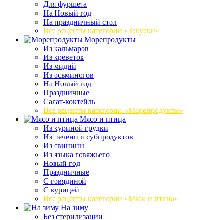
Для фуршета
На Новый год
На праздничный стол
Все рецепты категории «Закуски»
Морепродукты
Из кальмаров
Из креветок
Из мидий
Из осьминогов
На Новый год
Праздничные
Салат-коктейль
Все рецепты категории «Морепродукты»
Мясо и птица
Из куриной грудки
Из печени и субпродуктов
Из свинины
Из языка говяжьего
Новый год
Праздничные
С говядиной
С курицей
Все рецепты категории «Мясо и птица»
На зиму
Без стерилизации