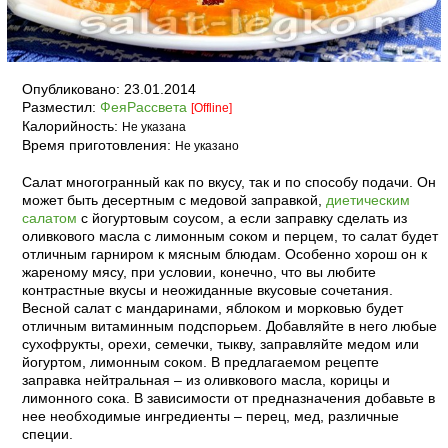
Опубликовано:
23.01.2014
Разместил:
ФеяРассвета
[Offline]
Калорийность:
Не указана
Время приготовления:
Не указано
Салат многогранный как по вкусу, так и по способу подачи. Он
может быть десертным с медовой заправкой,
диетическим
салатом
с йогуртовым соусом, а если заправку сделать из
оливкового масла с лимонным соком и перцем, то салат будет
отличным гарниром к мясным блюдам. Особенно хорош он к
жареному мясу, при условии, конечно, что вы любите
контрастные вкусы и неожиданные вкусовые сочетания.
Весной салат с мандаринами, яблоком и морковью будет
отличным витаминным подспорьем. Добавляйте в него любые
сухофрукты, орехи, семечки, тыкву, заправляйте медом или
йогуртом, лимонным соком. В предлагаемом рецепте
заправка нейтральная – из оливкового масла, корицы и
лимонного сока. В зависимости от предназначения добавьте в
нее необходимые ингредиенты – перец, мед, различные
специи.