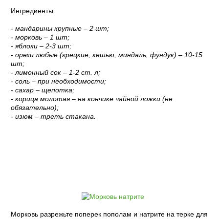
Ингредиенты:
- мандарины крупные – 2 шт;
- морковь – 1 шт;
- яблоки – 2-3 шт;
- орехи любые (грецкие, кешью, миндаль, фундук) – 10-15
шт;
- лимонный сок – 1-2 ст. л;
- соль – при необходимости;
- сахар – щепотка;
- корица молотая – на кончике чайной ложки (не
обязательно);
- изюм – треть стакана.
Пошаговый рецепт с фото:
Морковь разрежьте поперек пополам и натрите на терке для