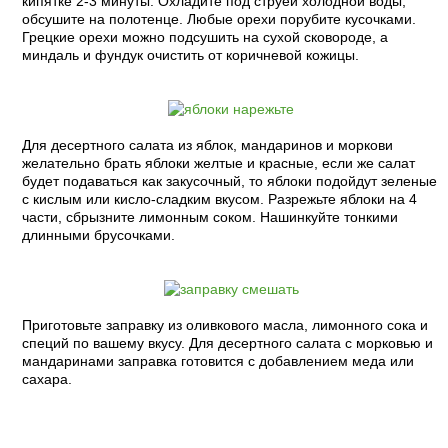
кипятке 2-3 минуты. Охладите под струей холодной воды,
обсушите на полотенце. Любые орехи порубите кусочками.
Грецкие орехи можно подсушить на сухой сковороде, а
миндаль и фундук очистить от коричневой кожицы.
Для десертного салата из яблок, мандаринов и моркови
желательно брать яблоки желтые и красные, если же салат
будет подаваться как закусочный, то яблоки подойдут зеленые
с кислым или кисло-сладким вкусом. Разрежьте яблоки на 4
части, сбрызните лимонным соком. Нашинкуйте тонкими
длинными брусочками.
Приготовьте заправку из оливкового масла, лимонного сока и
специй по вашему вкусу. Для десертного салата с морковью и
мандаринами заправка готовится с добавлением меда или
сахара.