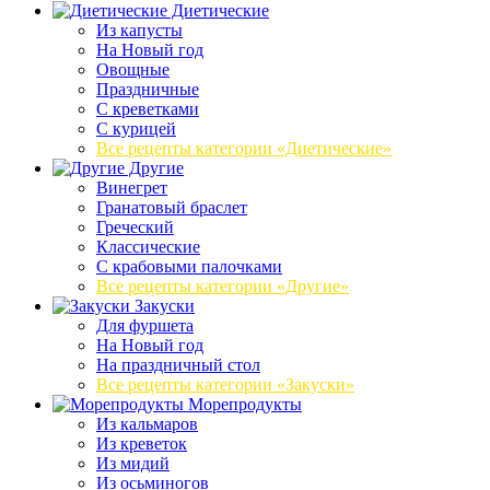
Диетические
Из капусты
На Новый год
Овощные
Праздничные
С креветками
С курицей
Все рецепты категории «Диетические»
Другие
Винегрет
Гранатовый браслет
Греческий
Классические
С крабовыми палочками
Все рецепты категории «Другие»
Закуски
Для фуршета
На Новый год
На праздничный стол
Все рецепты категории «Закуски»
Морепродукты
Из кальмаров
Из креветок
Из мидий
Из осьминогов