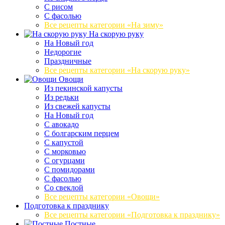
С рисом
С фасолью
Все рецепты категории «На зиму»
На скорую руку
На Новый год
Недорогие
Праздничные
Все рецепты категории «На скорую руку»
Овощи
Из пекинской капусты
Из редьки
Из свежей капусты
На Новый год
С авокадо
С болгарским перцем
С капустой
С морковью
С огурцами
С помидорами
С фасолью
Со свеклой
Все рецепты категории «Овощи»
Подготовка к празднику
Все рецепты категории «Подготовка к празднику»
Постные