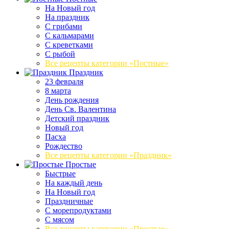
На Новый год
На праздник
С грибами
С кальмарами
С креветками
С рыбой
Все рецепты категории «Постные»
Праздник
23 февраля
8 марта
День рождения
День Св. Валентина
Детский праздник
Новый год
Пасха
Рождество
Все рецепты категории «Праздник»
Простые
Быстрые
На каждый день
На Новый год
Праздничные
С морепродуктами
С мясом
Все рецепты категории «Простые»