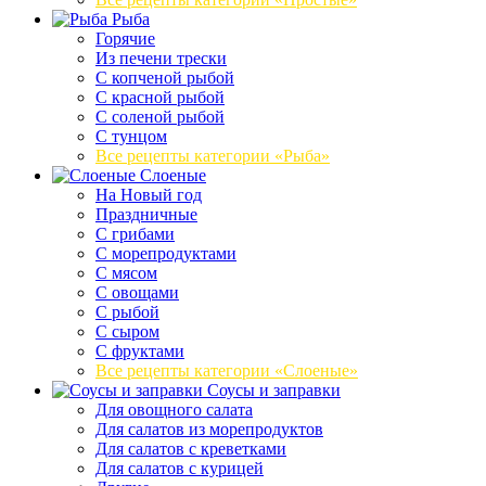
Рыба
Горячие
Из печени трески
С копченой рыбой
С красной рыбой
С соленой рыбой
С тунцом
Все рецепты категории «Рыба»
Слоеные
На Новый год
Праздничные
С грибами
С морепродуктами
С мясом
С овощами
С рыбой
С сыром
С фруктами
Все рецепты категории «Слоеные»
Соусы и заправки
Для овощного салата
Для салатов из морепродуктов
Для салатов с креветками
Для салатов с курицей