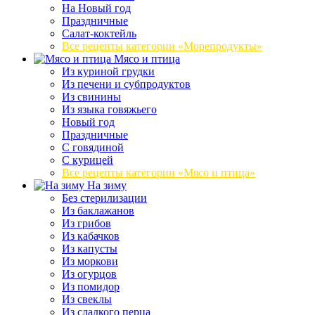
На Новый год
Праздничные
Салат-коктейль
Все рецепты категории «Морепродукты»
Мясо и птица
Из куриной грудки
Из печени и субпродуктов
Из свинины
Из языка говяжьего
Новый год
Праздничные
С говядиной
С курицей
Все рецепты категории «Мясо и птица»
На зиму
Без стерилизации
Из баклажанов
Из грибов
Из кабачков
Из капусты
Из моркови
Из огурцов
Из помидор
Из свеклы
Из сладкого перца