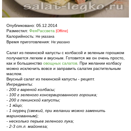
Опубликовано:
05.12.2014
Разместил:
ФеяРассвета
[Offline]
Калорийность:
Не указана
Время приготовления:
Не указано
Салат из пекинской капусты с колбасой и зеленым горошком
получается легким и вкусным. Готовится же он очень просто,
как и большинство
овощных салатов
. При желании колбасу
можно исключить вовсе и заправить салатик растительным
маслом.
Вкусный салат из пекинской капусты - рецепт.
Ингредиенты:
- 200 г вареной колбасы;
- 100 г зеленого консервированного горошка;
- 200 г пекинской капусты;
- 1 яйцо;
- 1 огурец (свежий, при желании можно заменить
маринованным);
- несколько перьев зеленого лука;
- 2-3 ст.л. майонеза;