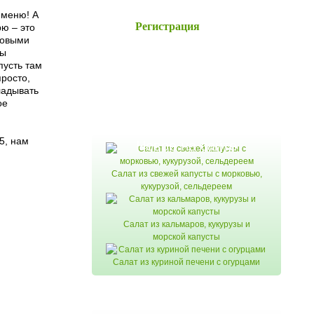
 меню! А
Регистрация
рю – это
абовыми
мы
пусть там
просто,
ладывать
ое
5, нам
Новое на сайте
Салат из свежей капусты с морковью,
кукурузой, сельдереем
Салат из кальмаров, кукурузы и
морской капусты
Салат из куриной печени с огурцами