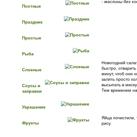
- маслины без к
Постные
Праздник
Пошаговый 
Простые
Рыба
Новогодний салат
быстро, отварить
Слоеные
минут, чтоб они 
залить просто хо
высыпать в миску,
Соусы и
Тем временем на
заправки
Украшение
Яйца почистили, 
Фрукты
рису.