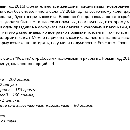
вый год 2015! Обязательно все женщины придумывают новогоднее
й стол без символичного салата? 2015 год по восточному календа
 значит, будет творить козлика! В основе блюда я взяла салат с кр
он должен быть не только символичный, но и вкусный, к которому 
и один праздник не обходится без салата с крабовыми палочками, 
 мы это давно знаем, но всё равно привыкли готовить. Так что всё 
оформить салат. Можно нарисовать козлика на листе и на него вык
орму козлика не потерять, но у меня получилось и без этого. Главн
ь салат "Козлик" с крабовыми палочками и рисом на Новый год 201
инут, количество порций – 4.
ки – 200 грамм,
 2 штуки,
ортов – 150 грамм,
овой – 100 грамм,
– 1 штука,
ний или качественный магазинный – 50 грамм,
ука,
 2 штуки,