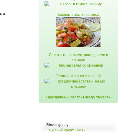
ата
Фасоль в томате на зиму
Салат с креветками, помидорами и
авокадо
Теплый салат со свининой
Праздничный салат «Гнездо глухаря»
Комментарии
Zlixvlimgopay:
Сырный салат «Чиз»