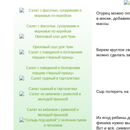
Огурец можно поч
в миске, добави
массы.
Салат с фасолью, сухариками и
морковью по-корейски
Ореховый соус для Чуки
Берем круглое св
можно сделать за
Салат с говядиной и болгарским
перцем «Черный принц»
Салат сырный в тарталетках
Сыр потереть на 
Салат из кабачков с рукколой и
молодой брынзой
Из ягод рябины д
финика нужно выр
Вот и всё, симво