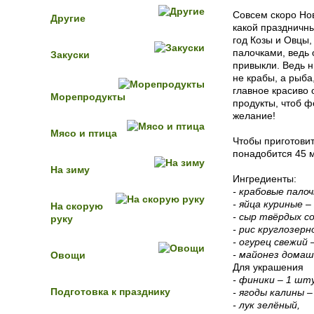
Совсем скоро Но
Другие
какой праздничны
год Козы и Овцы,
палочками, ведь 
Закуски
привыкли. Ведь н
не крабы, а рыба,
главное красиво 
Морепродукты
продукты, чтоб ф
желание!
Мясо и птица
Чтобы приготовит
понадобится 45 м
На зиму
Ингредиенты:
- крабовые палоч
- яйца куриные –
На скорую
- сыр твёрдых с
руку
- рис круглозерн
- огурец свежий 
- майонез домаш
Овощи
Для украшения
- финики – 1 шт
Подготовка к празднику
- ягоды калины –
- лук зелёный,