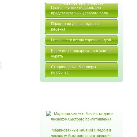
Новое на сайте
Цветы - лучших подарок для
представительниц слабого пола
Подарок на день рождения
ребенка
Роллы – это всегда хорошая идея!
Шрам после кесарева – как можно
убрать
ь
Стационарные блендеры
5
nutribullet
Случайные
рецепты
Маринованные кабачки с медом и
чесноком быстрого приготовления