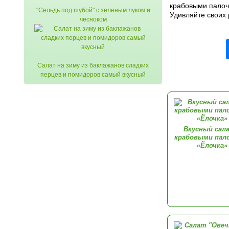
крабовыми палоч
"Сельдь под шубой" с зеленым луком и
Удивляйте своих
чесноком
Cалат на зиму из баклажанов сладких
перцев и помидоров самый вкусный
Вкусный сал
крабовыми пал
«Ёлочка»