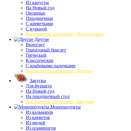
Из капусты
На Новый год
Овощные
Праздничные
С креветками
С курицей
Все рецепты категории «Диетические»
Другие
Винегрет
Гранатовый браслет
Греческий
Классические
С крабовыми палочками
Все рецепты категории «Другие»
Закуски
Для фуршета
На Новый год
На праздничный стол
Все рецепты категории «Закуски»
Морепродукты
Из кальмаров
Из креветок
Из мидий
Из осьминогов