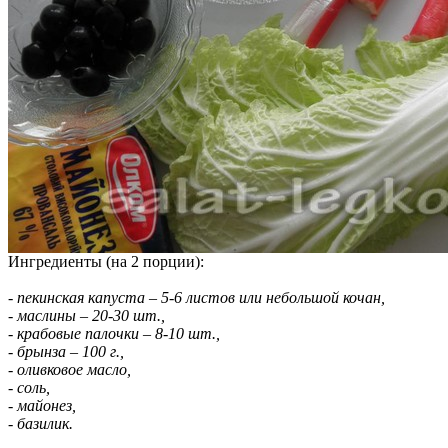
Ингредиенты (на 2 порции):
- пекинская капуста – 5-6 листов или небольшой кочан,
- маслины – 20-30 шт.,
- крабовые палочки – 8-10 шт.,
- брынза – 100 г.,
- оливковое масло,
- соль,
- майонез,
- базилик.