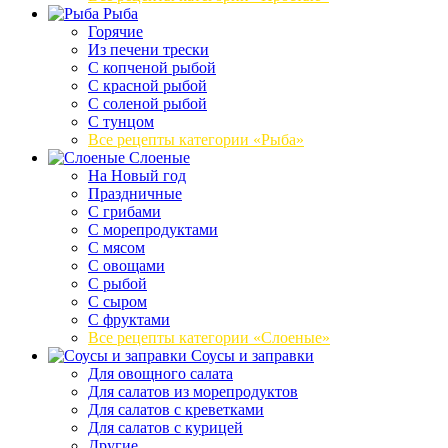
Рыба
Горячие
Из печени трески
С копченой рыбой
С красной рыбой
С соленой рыбой
С тунцом
Все рецепты категории «Рыба»
Слоеные
На Новый год
Праздничные
С грибами
С морепродуктами
С мясом
С овощами
С рыбой
С сыром
С фруктами
Все рецепты категории «Слоеные»
Соусы и заправки
Для овощного салата
Для салатов из морепродуктов
Для салатов с креветками
Для салатов с курицей
Другие