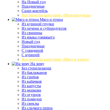
На Новый год
Праздничные
Салат-коктейль
Все рецепты категории «Морепродукты»
Мясо и птица
Из куриной грудки
Из печени и субпродуктов
Из свинины
Из языка говяжьего
Новый год
Праздничные
С говядиной
С курицей
Все рецепты категории «Мясо и птица»
На зиму
Без стерилизации
Из баклажанов
Из грибов
Из кабачков
Из капусты
Из моркови
Из огурцов
Из помидор
Из свеклы
Из сладкого перца