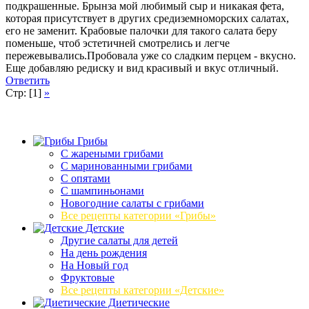
подкрашенные. Брынза мой любимый сыр и никакая фета,
которая присутствует в других средиземноморских салатах,
его не заменит. Крабовые палочки для такого салата беру
поменьше, чтоб эстетичней смотрелись и легче
пережевывались.Пробовала уже со сладким перцем - вкусно.
Еще добавляю редиску и вид красивый и вкус отличный.
Ответить
Стр: [1]
»
Грибы
C жареными грибами
C маринованными грибами
C опятами
C шампиньонами
Новогодние салаты с грибами
Все рецепты категории «Грибы»
Детские
Другие салаты для детей
На день рождения
На Новый год
Фруктовые
Все рецепты категории «Детские»
Диетические