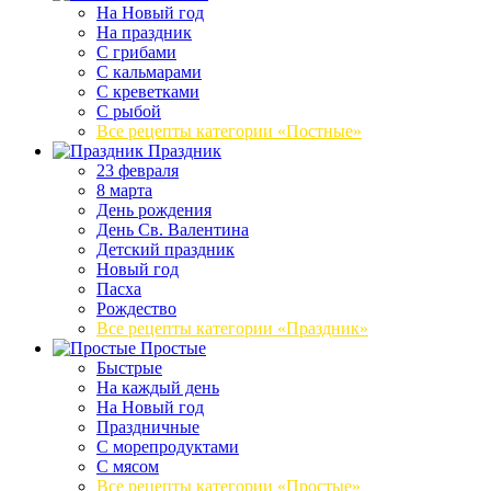
На Новый год
На праздник
С грибами
С кальмарами
С креветками
С рыбой
Все рецепты категории «Постные»
Праздник
23 февраля
8 марта
День рождения
День Св. Валентина
Детский праздник
Новый год
Пасха
Рождество
Все рецепты категории «Праздник»
Простые
Быстрые
На каждый день
На Новый год
Праздничные
С морепродуктами
С мясом
Все рецепты категории «Простые»