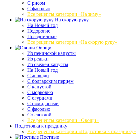
С рисом
С фасолью
Все рецепты категории «На зиму»
На скорую руку
На Новый год
Недорогие
Праздничные
Все рецепты категории «На скорую руку»
Овощи
Из пекинской капусты
Из редьки
Из свежей капусты
На Новый год
С авокадо
С болгарским перцем
С капустой
С морковью
С огурцами
С помидорами
С фасолью
Со свеклой
Все рецепты категории «Овощи»
Подготовка к празднику
Все рецепты категории «Подготовка к празднику»
Постные