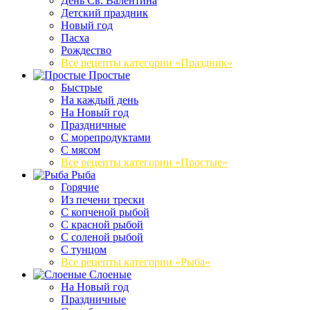
День Св. Валентина
Детский праздник
Новый год
Пасха
Рождество
Все рецепты категории «Праздник»
Простые
Быстрые
На каждый день
На Новый год
Праздничные
С морепродуктами
С мясом
Все рецепты категории «Простые»
Рыба
Горячие
Из печени трески
С копченой рыбой
С красной рыбой
С соленой рыбой
С тунцом
Все рецепты категории «Рыба»
Слоеные
На Новый год
Праздничные