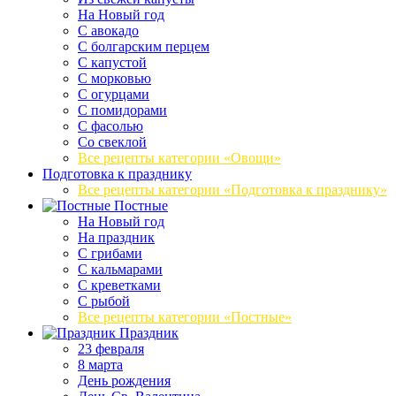
На Новый год
С авокадо
С болгарским перцем
С капустой
С морковью
С огурцами
С помидорами
С фасолью
Со свеклой
Все рецепты категории «Овощи»
Подготовка к празднику
Все рецепты категории «Подготовка к празднику»
Постные
На Новый год
На праздник
С грибами
С кальмарами
С креветками
С рыбой
Все рецепты категории «Постные»
Праздник
23 февраля
8 марта
День рождения