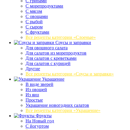
С грибами
С морепродуктами
С мясом
С овощами
С рыбой
С сыром
С фруктами
Все рецепты категории «Слоеные»
Соусы и заправки
Для овощного салата
Для салатов из морепродуктов
Для салатов с креветками
Для салатов с курицей
Другие
Все рецепты категории «Соусы и заправки»
Украшение
В виде зверей
Из овощей
Из яиц
Простые
Украшение новогодних салатов
Все рецепты категории «Украшение»
Фрукты
На Новый год
С йогуртом