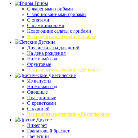
Грибы
C жареными грибами
C маринованными грибами
C опятами
C шампиньонами
Новогодние салаты с грибами
Все рецепты категории «Грибы»
Детские
Другие салаты для детей
На день рождения
На Новый год
Фруктовые
Все рецепты категории «Детские»
Диетические
Из капусты
На Новый год
Овощные
Праздничные
С креветками
С курицей
Все рецепты категории «Диетические»
Другие
Винегрет
Гранатовый браслет
Греческий