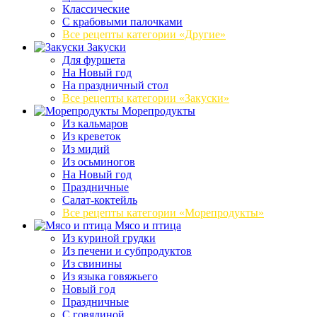
Классические
С крабовыми палочками
Все рецепты категории «Другие»
Закуски
Для фуршета
На Новый год
На праздничный стол
Все рецепты категории «Закуски»
Морепродукты
Из кальмаров
Из креветок
Из мидий
Из осьминогов
На Новый год
Праздничные
Салат-коктейль
Все рецепты категории «Морепродукты»
Мясо и птица
Из куриной грудки
Из печени и субпродуктов
Из свинины
Из языка говяжьего
Новый год
Праздничные
С говядиной