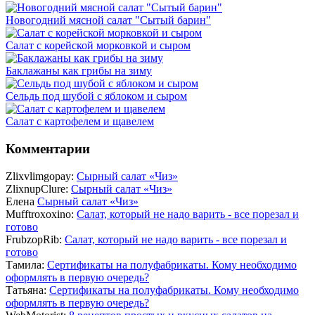
Новогодний мясной салат "Сытый барин"
Салат с корейской морковкой и сыром
Баклажаны как грибы на зиму
Сельдь под шубой с яблоком и сыром
Салат с картофелем и щавелем
Комментарии
Zlixvlimgopay:
Сырный салат «Чиз»
ZlixnupClure:
Сырный салат «Чиз»
Елена
Сырный салат «Чиз»
Mufftroxoxino:
Салат, который не надо варить - все порезал и
готово
FrubzopRib:
Салат, который не надо варить - все порезал и
готово
Тамила:
Сертификаты на полуфабрикаты. Кому необходимо
оформлять в первую очередь?
Татьяна:
Сертификаты на полуфабрикаты. Кому необходимо
оформлять в первую очередь?