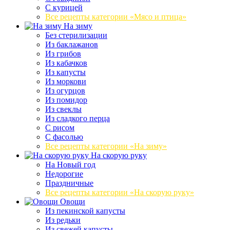
С курицей
Все рецепты категории «Мясо и птица»
На зиму
Без стерилизации
Из баклажанов
Из грибов
Из кабачков
Из капусты
Из моркови
Из огурцов
Из помидор
Из свеклы
Из сладкого перца
С рисом
С фасолью
Все рецепты категории «На зиму»
На скорую руку
На Новый год
Недорогие
Праздничные
Все рецепты категории «На скорую руку»
Овощи
Из пекинской капусты
Из редьки
Из свежей капусты