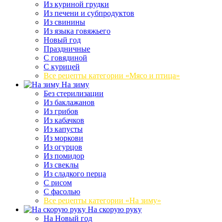
Из куриной грудки
Из печени и субпродуктов
Из свинины
Из языка говяжьего
Новый год
Праздничные
С говядиной
С курицей
Все рецепты категории «Мясо и птица»
На зиму
Без стерилизации
Из баклажанов
Из грибов
Из кабачков
Из капусты
Из моркови
Из огурцов
Из помидор
Из свеклы
Из сладкого перца
С рисом
С фасолью
Все рецепты категории «На зиму»
На скорую руку
На Новый год