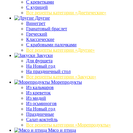
С креветками
С курицей
Все рецепты категории «Диетические»
Другие
Винегрет
Гранатовый браслет
Греческий
Классические
С крабовыми палочками
Все рецепты категории «Другие»
Закуски
Для фуршета
На Новый год
На праздничный стол
Все рецепты категории «Закуски»
Морепродукты
Из кальмаров
Из креветок
Из мидий
Из осьминогов
На Новый год
Праздничные
Салат-коктейль
Все рецепты категории «Морепродукты»
Мясо и птица