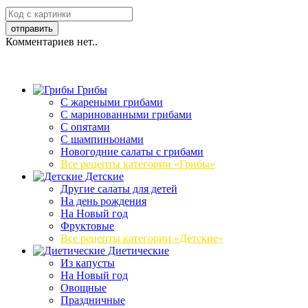
Комментариев нет..
Грибы
C жареными грибами
C маринованными грибами
C опятами
C шампиньонами
Новогодние салаты с грибами
Все рецепты категории «Грибы»
Детские
Другие салаты для детей
На день рождения
На Новый год
Фруктовые
Все рецепты категории «Детские»
Диетические
Из капусты
На Новый год
Овощные
Праздничные