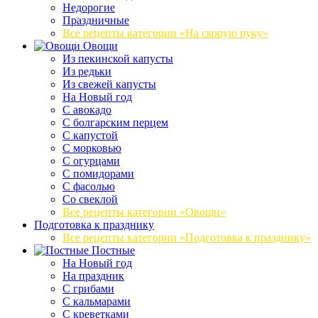
Недорогие
Праздничные
Все рецепты категории «На скорую руку»
Овощи
Из пекинской капусты
Из редьки
Из свежей капусты
На Новый год
С авокадо
С болгарским перцем
С капустой
С морковью
С огурцами
С помидорами
С фасолью
Со свеклой
Все рецепты категории «Овощи»
Подготовка к празднику
Все рецепты категории «Подготовка к празднику»
Постные
На Новый год
На праздник
С грибами
С кальмарами
С креветками