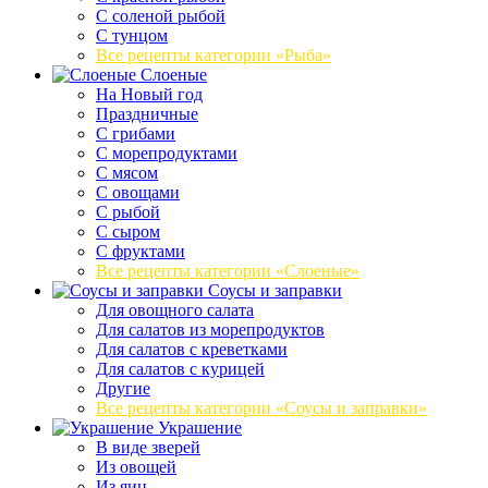
С соленой рыбой
С тунцом
Все рецепты категории «Рыба»
Слоеные
На Новый год
Праздничные
С грибами
С морепродуктами
С мясом
С овощами
С рыбой
С сыром
С фруктами
Все рецепты категории «Слоеные»
Соусы и заправки
Для овощного салата
Для салатов из морепродуктов
Для салатов с креветками
Для салатов с курицей
Другие
Все рецепты категории «Соусы и заправки»
Украшение
В виде зверей
Из овощей
Из яиц