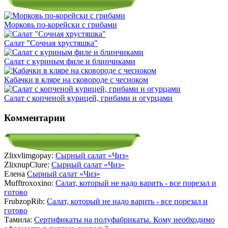
Морковь по-корейски с грибами
Салат "Сочная хрустяшка"
Салат с куриным филе и блинчиками
Кабачки в кляре на сковороде с чесноком
Салат с копченой курицей, грибами и огурцами
Комментарии
Zlixvlimgopay:
Сырный салат «Чиз»
ZlixnupClure:
Сырный салат «Чиз»
Елена
Сырный салат «Чиз»
Mufftroxoxino:
Салат, который не надо варить - все порезал и
готово
FrubzopRib:
Салат, который не надо варить - все порезал и
готово
Тамила:
Сертификаты на полуфабрикаты. Кому необходимо