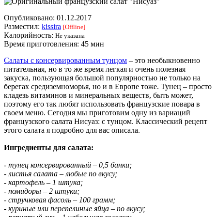
Опубликовано:
01.12.2017
Разместил:
kissira
[Offline]
Калорийность:
Не указана
Время приготовления:
45 мин
Салаты с консервированным тунцом
– это необыкновенно
питательная, но в то же время легкая и очень полезная
закуска, пользующая большой популярностью не только на
берегах средиземноморья, но и в Европе тоже. Тунец – просто
кладезь витаминов и минеральных веществ, быть может,
поэтому его так любят использовать французские повара в
своем меню. Сегодня мы приготовим одну из вариаций
французского салата Нисуаз: с тунцом. Классический рецепт
этого салата я подробно для вас описала.
Ингредиенты для салата:
- тунец консервированный – 0,5 банки;
- листья салата – любые по вкусу;
- картофель – 1 штука;
- помидоры – 2 штуки;
- стручковая фасоль – 100 грамм;
- куриные или перепелиные яйца – по вкусу;