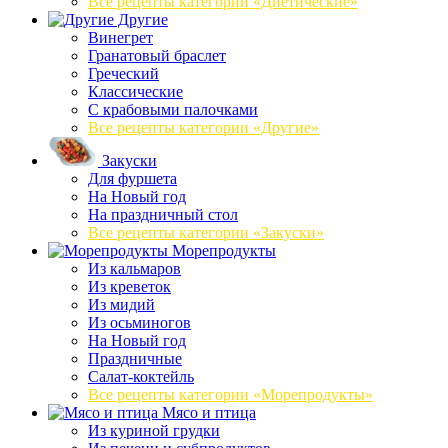
Все рецепты категории «Диетические»
Другие
Винегрет
Гранатовый браслет
Греческий
Классические
С крабовыми палочками
Все рецепты категории «Другие»
Закуски
Для фуршета
На Новый год
На праздничный стол
Все рецепты категории «Закуски»
Морепродукты
Из кальмаров
Из креветок
Из мидий
Из осьминогов
На Новый год
Праздничные
Салат-коктейль
Все рецепты категории «Морепродукты»
Мясо и птица
Из куриной грудки