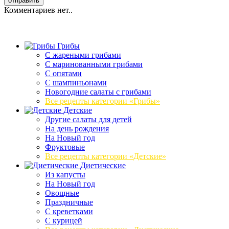
Комментариев нет..
Грибы
C жареными грибами
C маринованными грибами
C опятами
C шампиньонами
Новогодние салаты с грибами
Все рецепты категории «Грибы»
Детские
Другие салаты для детей
На день рождения
На Новый год
Фруктовые
Все рецепты категории «Детские»
Диетические
Из капусты
На Новый год
Овощные
Праздничные
С креветками
С курицей