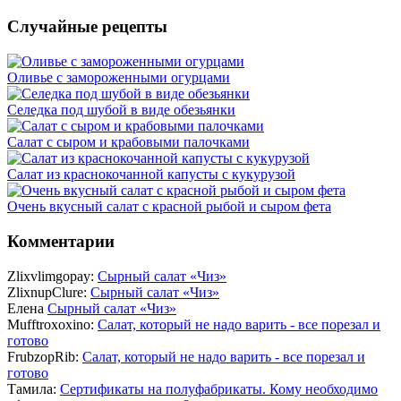
Случайные рецепты
Оливье с замороженными огурцами
Селедка под шубой в виде обезьянки
Салат с сыром и крабовыми палочками
Салат из краснокочанной капусты с кукурузой
Очень вкусный салат с красной рыбой и сыром фета
Комментарии
Zlixvlimgopay:
Сырный салат «Чиз»
ZlixnupClure:
Сырный салат «Чиз»
Елена
Сырный салат «Чиз»
Mufftroxoxino:
Салат, который не надо варить - все порезал и
готово
FrubzopRib:
Салат, который не надо варить - все порезал и
готово
Тамила:
Сертификаты на полуфабрикаты. Кому необходимо