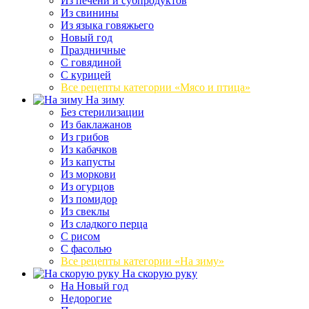
Из печени и субпродуктов
Из свинины
Из языка говяжьего
Новый год
Праздничные
С говядиной
С курицей
Все рецепты категории «Мясо и птица»
На зиму
Без стерилизации
Из баклажанов
Из грибов
Из кабачков
Из капусты
Из моркови
Из огурцов
Из помидор
Из свеклы
Из сладкого перца
С рисом
С фасолью
Все рецепты категории «На зиму»
На скорую руку
На Новый год
Недорогие