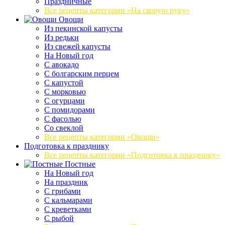
Праздничные
Все рецепты категории «На скорую руку»
Овощи
Из пекинской капусты
Из редьки
Из свежей капусты
На Новый год
С авокадо
С болгарским перцем
С капустой
С морковью
С огурцами
С помидорами
С фасолью
Со свеклой
Все рецепты категории «Овощи»
Подготовка к празднику
Все рецепты категории «Подготовка к празднику»
Постные
На Новый год
На праздник
С грибами
С кальмарами
С креветками
С рыбой