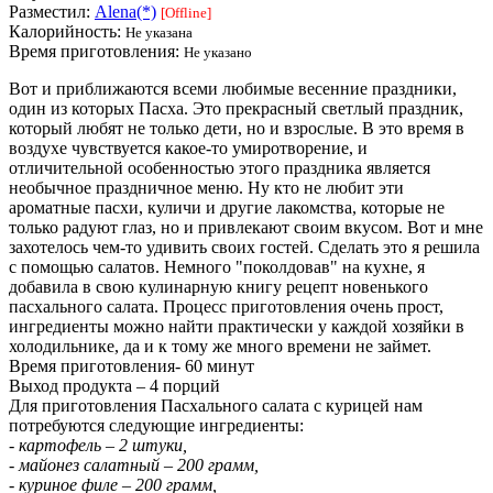
Разместил:
Alena(*)
[Offline]
Калорийность:
Не указана
Время приготовления:
Не указано
Вот и приближаются всеми любимые весенние праздники,
один из которых Пасха. Это прекрасный светлый праздник,
который любят не только дети, но и взрослые. В это время в
воздухе чувствуется какое-то умиротворение, и
отличительной особенностью этого праздника является
необычное праздничное меню. Ну кто не любит эти
ароматные пасхи, куличи и другие лакомства, которые не
только радуют глаз, но и привлекают своим вкусом. Вот и мне
захотелось чем-то удивить своих гостей. Сделать это я решила
с помощью салатов. Немного "поколдовав" на кухне, я
добавила в свою кулинарную книгу рецепт новенького
пасхального салата. Процесс приготовления очень прост,
ингредиенты можно найти практически у каждой хозяйки в
холодильнике, да и к тому же много времени не займет.
Время приготовления- 60 минут
Выход продукта – 4 порций
Для приготовления Пасхального салата с курицей нам
потребуются следующие ингредиенты:
- картофель – 2 штуки,
- майонез салатный – 200 грамм,
- куриное филе – 200 грамм,