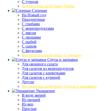
С тунцом
Все рецепты категории «Рыба»
Слоеные
На Новый год
Праздничные
С грибами
С морепродуктами
С мясом
С овощами
С рыбой
С сыром
С фруктами
Все рецепты категории «Слоеные»
Соусы и заправки
Для овощного салата
Для салатов из морепродуктов
Для салатов с креветками
Для салатов с курицей
Другие
Все рецепты категории «Соусы и заправки»
Украшение
В виде зверей
Из овощей
Из яиц
Простые