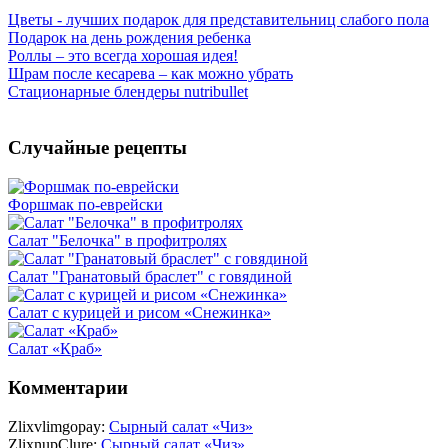
Цветы - лучших подарок для представительниц слабого пола
Подарок на день рождения ребенка
Роллы – это всегда хорошая идея!
Шрам после кесарева – как можно убрать
Стационарные блендеры nutribullet
Случайные рецепты
Форшмак по-еврейски
Салат "Белочка" в профитролях
Салат "Гранатовый браслет" с говядиной
Салат с курицей и рисом «Снежинка»
Салат «Краб»
Комментарии
Zlixvlimgopay:
Сырный салат «Чиз»
ZlixnupClure:
Сырный салат «Чиз»