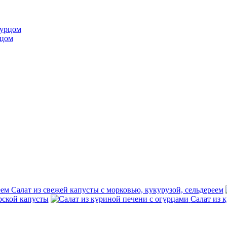
рцом
Салат из свежей капусты с морковью, кукурузой, сельдереем
рской капусты
Салат из 