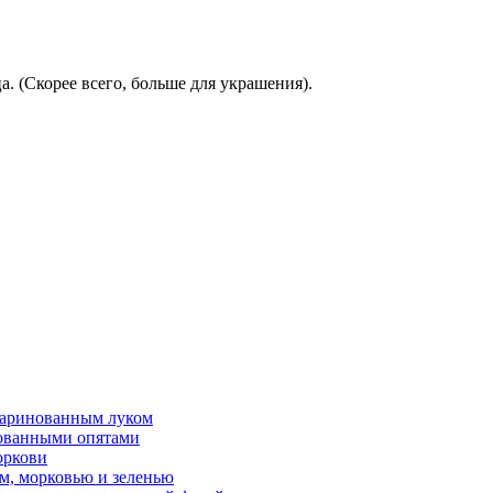
. (Скорее всего, больше для украшения).
 маринованным луком
нованными опятами
оркови
м, морковью и зеленью