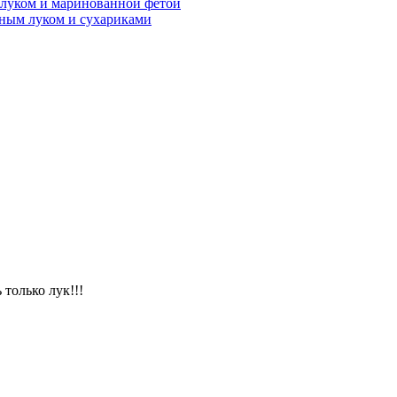
м луком и маринованной фетой
нным луком и сухариками
только лук!!!