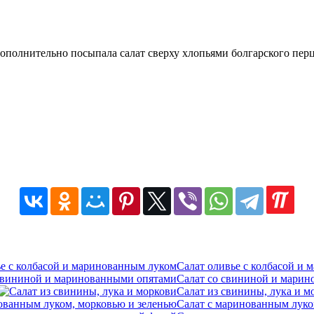
ополнительно посыпала салат сверху хлопьями болгарского перца
Салат оливье с колбасой и
Салат со свининой и мари
Салат из свинины, лука и м
Салат с маринованным луко