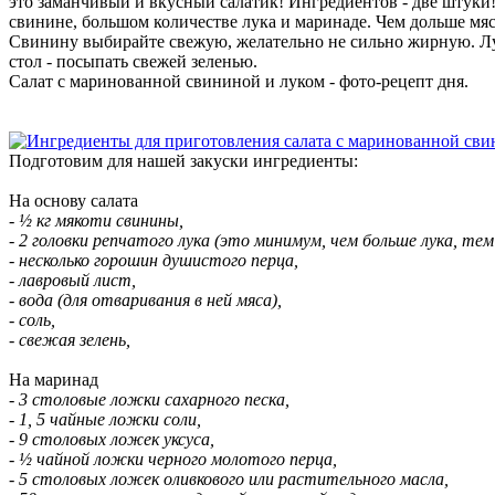
это заманчивый и вкусный салатик! Ингредиентов - две штуки! 
свинине, большом количестве лука и маринаде. Чем дольше мясо
Свинину выбирайте свежую, желательно не сильно жирную. Лук
стол - посыпать свежей зеленью.
Салат с маринованной свининой и луком - фото-рецепт дня.
Подготовим для нашей закуски ингредиенты:
На основу салата
- ½ кг мякоти свинины,
- 2 головки репчатого лука (это минимум, чем больше лука, тем
- несколько горошин душистого перца,
- лавровый лист,
- вода (для отваривания в ней мяса),
- соль,
- свежая зелень,
На маринад
- 3 столовые ложки сахарного песка,
- 1, 5 чайные ложки соли,
- 9 столовых ложек уксуса,
- ½ чайной ложки черного молотого перца,
- 5 столовых ложек оливкового или растительного масла,