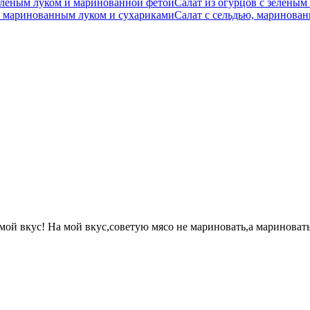
Салат из огурцов с зелены
Салат с сельдью, маринова
ой вкус! На мой вкус,советую мясо не мариновать,а мариновать 