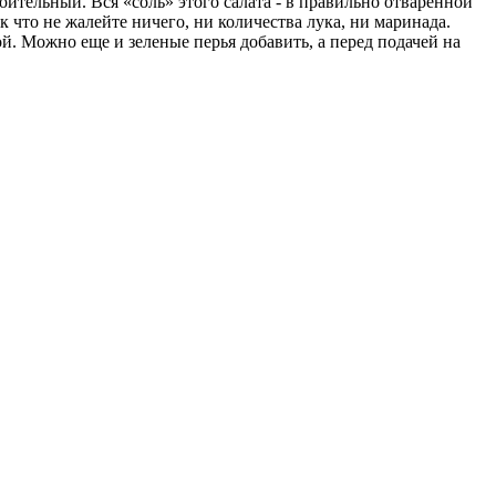
оительный. Вся «соль» этого салата - в правильно отваренной
 что не жалейте ничего, ни количества лука, ни маринада.
. Можно еще и зеленые перья добавить, а перед подачей на