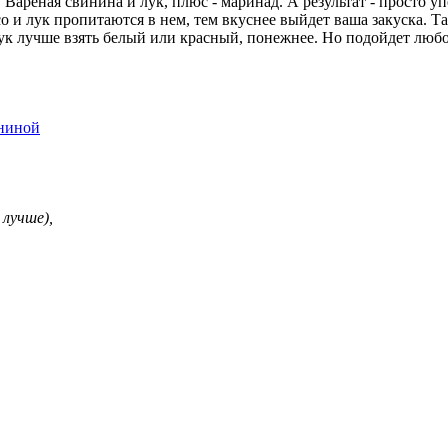
Вареная свинина и лук, плюс - маринад. А результат - просто уп
 и лук пропитаются в нем, тем вкуснее выйдет ваша закуска. Так
 лучше взять белый или красный, понежнее. Но подойдет любой
 лучше),