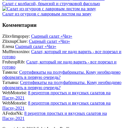
Салат с колбасой, брынзой и стручковой фасолью
Салат из огурцов с лавровым листом на зиму
Комментарии
Zlixvlimgopay:
Сырный салат «Чиз»
ZlixnupClure:
Сырный салат «Чиз»
Елена
Сырный салат «Чиз»
Mufftroxoxino:
Салат, который не надо варить - все порезал и
готово
FrubzopRib:
Салат, который не надо варить - все порезал и
готово
Тамила:
Сертификаты на полуфабрикаты. Кому необходимо
оформлять в первую очередь?
Татьяна:
Сертификаты на полуфабрикаты. Кому необходимо
оформлять в первую очередь?
WebMotorist:
8 рецептов простых и вкусных салатов на
Пасху-2021
WebMotorist:
8 рецептов простых и вкусных салатов на
Пасху-2021
AFedorNk:
8 рецептов простых и вкусных салатов на
Пасху-2021