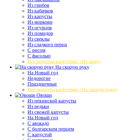
Из грибов
Из кабачков
Из капусты
Из моркови
Из огурцов
Из помидор
Из свеклы
Из сладкого перца
С рисом
С фасолью
Все рецепты категории «На зиму»
На скорую руку
На Новый год
Недорогие
Праздничные
Все рецепты категории «На скорую руку»
Овощи
Из пекинской капусты
Из редьки
Из свежей капусты
На Новый год
С авокадо
С болгарским перцем
С капустой