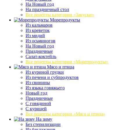
На Новый год
На праздничный стол
Все рецепты категории «Закуски»
Морепродукты
Из кальмаров
Из креветок
Из мидий
Из осьминогов
На Новый год
Праздничные
Салат-коктейль
Все рецепты категории «Морепродукты»
Мясо и птица
Из куриной грудки
Из печени и субпродуктов
Из свинины
Из языка говяжьего
Новый год
Праздничные
С говядиной
С курицей
Все рецепты категории «Мясо и птица»
На зиму
Без стерилизации
Из баклажанов