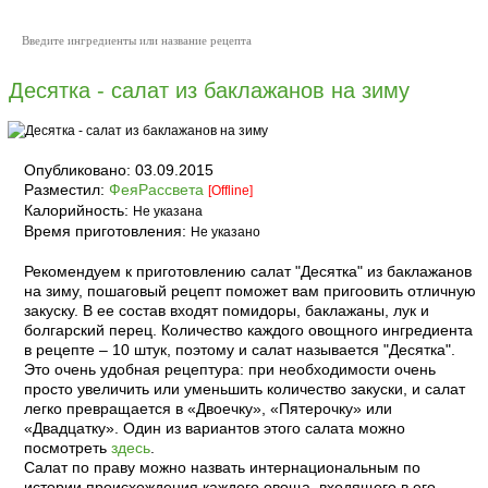
Десятка - салат из баклажанов на зиму
Опубликовано:
03.09.2015
Разместил:
ФеяРассвета
[Offline]
Калорийность:
Не указана
Время приготовления:
Не указано
Рекомендуем к приготовлению салат "Десятка" из баклажанов
на зиму, пошаговый рецепт поможет вам пригоовить отличную
закуску. В ее состав входят помидоры, баклажаны, лук и
болгарский перец. Количество каждого овощного ингредиента
в рецепте – 10 штук, поэтому и салат называется "Десятка".
Это очень удобная рецептура: при необходимости очень
просто увеличить или уменьшить количество закуски, и салат
легко превращается в «Двоечку», «Пятерочку» или
«Двадцатку». Один из вариантов этого салата можно
посмотреть
здесь
.
Салат по праву можно назвать интернациональным по
истории происхождения каждого овоща, входящего в его