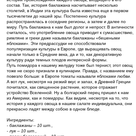
состав. Так, история баклажана насчитывает несколько
столетий, в Индии эта культура была известна еще в первом
тысячелетии до нашей эры. Постепенно культура
распространялась в соседние регионы, а затем и далее по
миру. Путь баклажана к нам был долог и непрост. В античности
считалось, что употребление овоща приводит к сумасшествию,
римляне и греки даже называли баклажаны «бешеными
яблоками». Эти предрассудки не способствовали
популяризации культуры в Европе, где выращивать овощ
начали только в Средние века, да и то, как декоративную
культуру ради темных плодов интересной формы.
Путь помидора к нашему желудку тоже был тернист, этот овощ
тоже не скоро признали в кулинарии. Правда, с названием ему
повезло больше: в Европе томаты называли яблоками любви.
А вот лук, несмотря на резкий вкус и запах, в Древней Греции
почитался, как священное растение, которое отражает
устройство Вселенной. Ну а болгарский перец пришел к нам
из Америки, как и помидоры. Как видим, несмотря на то, что
история у каждого овоща в нашем салате индивидуальна, они
прекрасно ладят между собою в одном блюде.
Ингредиенты:
- баклажаны – 10 шт.,
- лук – 10 шт.,