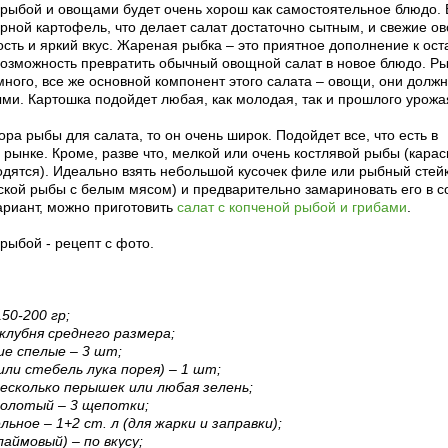
 рыбой и овощами будет очень хорош как самостоятельное блюдо. 
арной картофель, что делает салат достаточно сытным, и свежие ов
ость и яркий вкус. Жареная рыбка – это приятное дополнение к ос
возможность превратить обычный овощной салат в новое блюдо. Р
ного, все же основной компонент этого салата – овощи, они долж
ми. Картошка подойдет любая, как молодая, так и прошлого урожа
ора рыбы для салата, то он очень широк. Подойдет все, что есть в
 рынке. Кроме, разве что, мелкой или очень костлявой рыбы (карас
одятся). Идеально взять небольшой кусочек филе или рыбный стей
ской рыбы с белым мясом) и предварительно замариновать его в с
ариант, можно приготовить
салат с копченой рыбой и грибами
.
рыбой - рецепт с фото.
150-200 гр;
 клубня среднего размера;
ие спелые – 3 шт;
или стебель лука порея) – 1 шт;
несколько перышек или любая зелень;
молотый – 3 щепотки;
ьное – 1+2 ст. л (для жарки и заправки);
лаймовый) – по вкусу;