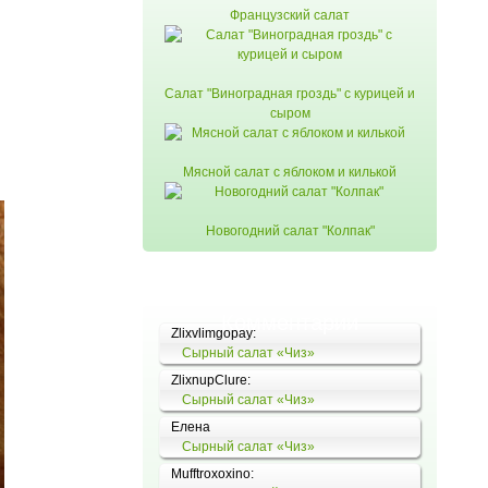
Французский салат
Салат "Виноградная гроздь" с курицей и
сыром
Мясной салат с яблоком и килькой
Новогодний салат "Колпак"
Комментарии
Zlixvlimgopay:
Сырный салат «Чиз»
ZlixnupClure:
Сырный салат «Чиз»
Елена
Сырный салат «Чиз»
Mufftroxoxino: