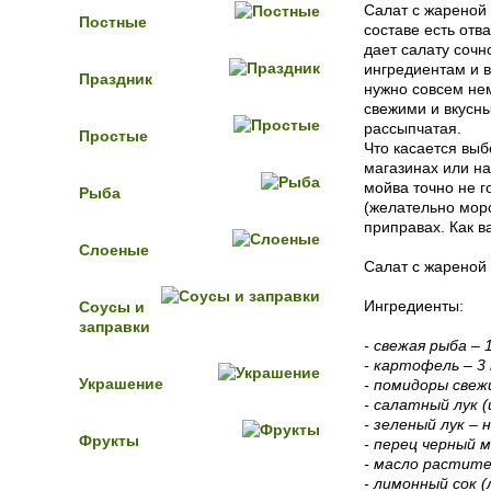
Салат с жареной
Постные
составе есть отв
дает салату сочн
ингредиентам и 
Праздник
нужно совсем нем
свежими и вкусны
рассыпчатая.
Простые
Что касается выб
магазинах или на
мойва точно не г
Рыба
(желательно мор
приправах. Как в
Слоеные
Салат с жареной 
Ингредиенты:
Соусы и
заправки
- свежая рыба – 
- картофель – 3
Украшение
- помидоры свеж
- салатный лук (
- зеленый лук – 
Фрукты
- перец черный 
- масло растител
- лимонный сок (