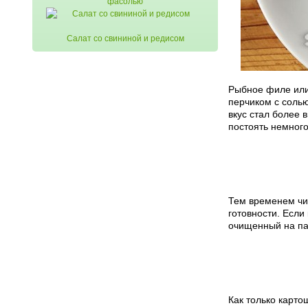
фасолью
Салат со свининой и редисом
Рыбное филе ил
перчиком с солью
вкус стал более 
постоять немного
Тем временем чи
готовности. Если
очищенный на пар
Как только карто