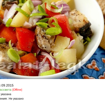
3.09.2015
ассвета
[Offline]
 указана
ения:
Не указано