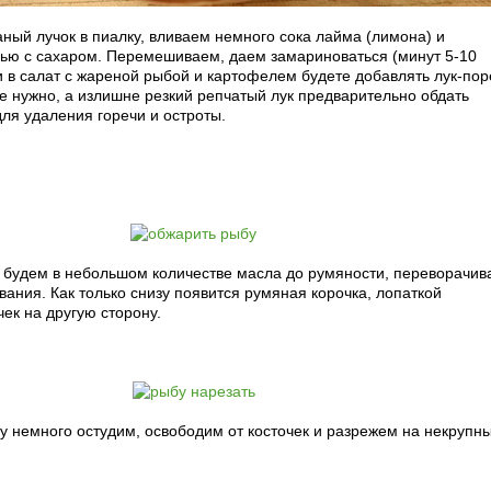
ый лучок в пиалку, вливаем немного сока лайма (лимона) и
ью с сахаром. Перемешиваем, даем замариноваться (минут 5-10
и в салат с жареной рыбой и картофелем будете добавлять лук-пор
е нужно, а излишне резкий репчатый лук предварительно обдать
ля удаления горечи и остроты.
 будем в небольшом количестве масла до румяности, переворачив
ания. Как только снизу появится румяная корочка, лопаткой
ек на другую сторону.
 немного остудим, освободим от косточек и разрежем на некрупн