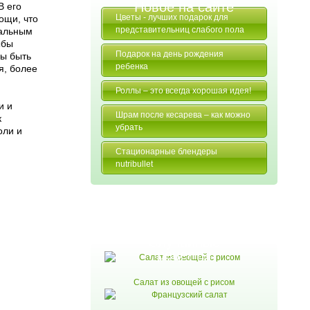
Новое на сайте
В его
Цветы - лучших подарок для
ощи, что
представительниц слабого пола
тальным
ыбы
Подарок на день рождения
ны быть
ребенка
я, более
Роллы – это всегда хорошая идея!
и и
Шрам после кесарева – как можно
к
убрать
оли и
Стационарные блендеры
nutribullet
Случайные
рецепты
Салат из овощей с рисом