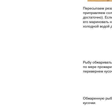
Пересыпаем резан
приправляем сол
достаточно). Есл
его мариновать н
холодной водой д
Рыбу обжаривать
по мере прожарив
перевернем кусоч
Обжаренную рыбу
кусочки.