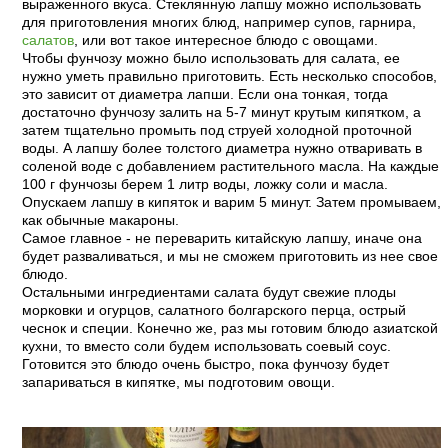
выраженного вкуса. Стеклянную лапшу можно использовать
для приготовления многих блюд, например супов, гарнира,
салатов
, или вот такое интересное блюдо с овощами.
Чтобы фунчозу можно было использовать для салата, ее
нужно уметь правильно приготовить. Есть несколько способов,
это зависит от диаметра лапши. Если она тонкая, тогда
достаточно фунчозу залить на 5-7 минут крутым кипятком, а
затем тщательно промыть под струей холодной проточной
воды. А лапшу более толстого диаметра нужно отваривать в
соленой воде с добавлением растительного масла. На каждые
100 г фунчозы берем 1 литр воды, ложку соли и масла.
Опускаем лапшу в кипяток и варим 5 минут. Затем промываем,
как обычные макароны.
Самое главное - не переварить китайскую лапшу, иначе она
будет разваливаться, и мы не сможем приготовить из нее свое
блюдо.
Остальными ингредиентами салата будут свежие плоды
морковки и огурцов, салатного болгарского перца, острый
чеснок и специи. Конечно же, раз мы готовим блюдо азиатской
кухни, то вместо соли будем использовать соевый соус.
Готовится это блюдо очень быстро, пока фунчозу будет
запариваться в кипятке, мы подготовим овощи.