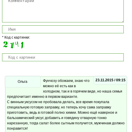
* Код с картинки:
23.11.2015 / 09:15
Фунчозу обожаем, знаю что
Ольга
можно её есть как в
холодном, так и в горячем виде, но наша семья
предпочитает именно в первом варианте.
С винным уксусом не пробовала делать, все время покупала
специальную готовую заправку, но теперь хочу сама заправку
приготовить, ведь в готовой полно химии. Можно ещё наверное и
бальзамический уксус добавить и говядину отварную тонко
нарезанную, тогда салат более сытным получится, мужчинам должно
понравится!