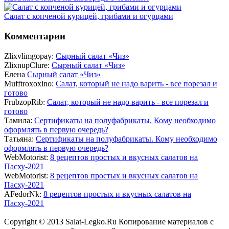
Салат с копченой курицей, грибами и огурцами
Комментарии
Zlixvlimgopay:
Сырный салат «Чиз»
ZlixnupClure:
Сырный салат «Чиз»
Елена
Сырный салат «Чиз»
Mufftroxoxino:
Салат, который не надо варить - все порезал и
готово
FrubzopRib:
Салат, который не надо варить - все порезал и
готово
Тамила:
Сертификаты на полуфабрикаты. Кому необходимо
оформлять в первую очередь?
Татьяна:
Сертификаты на полуфабрикаты. Кому необходимо
оформлять в первую очередь?
WebMotorist:
8 рецептов простых и вкусных салатов на
Пасху-2021
WebMotorist:
8 рецептов простых и вкусных салатов на
Пасху-2021
AFedorNk:
8 рецептов простых и вкусных салатов на
Пасху-2021
Copyright © 2013 Salat-Legko.Ru Копирование материалов с