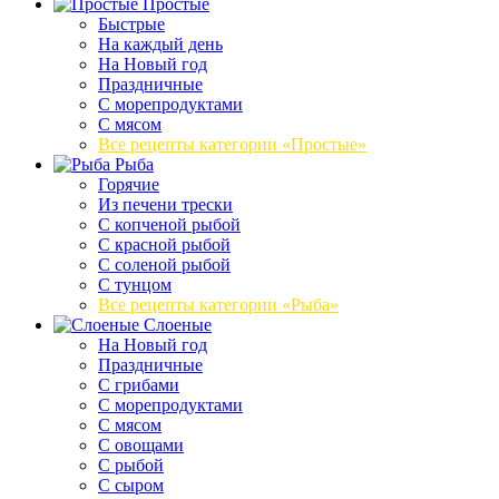
Простые
Быстрые
На каждый день
На Новый год
Праздничные
С морепродуктами
С мясом
Все рецепты категории «Простые»
Рыба
Горячие
Из печени трески
С копченой рыбой
С красной рыбой
С соленой рыбой
С тунцом
Все рецепты категории «Рыба»
Слоеные
На Новый год
Праздничные
С грибами
С морепродуктами
С мясом
С овощами
С рыбой
С сыром