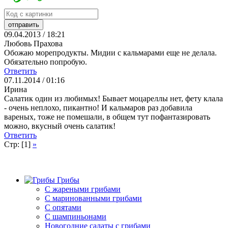
09.04.2013 / 18:21
Любовь Прахова
Обожаю морепродукты. Мидии с кальмарами еще не делала.
Обязательно попробую.
Ответить
07.11.2014 / 01:16
Ирина
Салатик один из любимых! Бывает моцареллы нет, фету клала
- очень неплохо, пикантно! И кальмаров раз добавила
вареных, тоже не помешали, в общем тут пофантазировать
можно, вкусный очень салатик!
Ответить
Стр: [1]
»
Грибы
C жареными грибами
C маринованными грибами
C опятами
C шампиньонами
Новогодние салаты с грибами