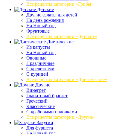
Все рецепты категории «Грибы»
Детские
Другие салаты для детей
На день рождения
На Новый год
Фруктовые
Все рецепты категории «Детские»
Диетические
Из капусты
На Новый год
Овощные
Праздничные
С креветками
С курицей
Все рецепты категории «Диетические»
Другие
Винегрет
Гранатовый браслет
Греческий
Классические
С крабовыми палочками
Все рецепты категории «Другие»
Закуски
Для фуршета
На Новый год