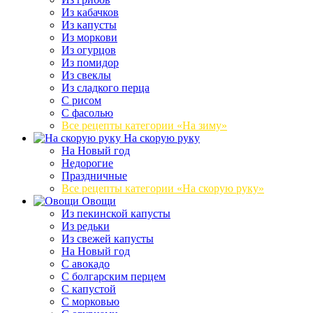
Из кабачков
Из капусты
Из моркови
Из огурцов
Из помидор
Из свеклы
Из сладкого перца
С рисом
С фасолью
Все рецепты категории «На зиму»
На скорую руку
На Новый год
Недорогие
Праздничные
Все рецепты категории «На скорую руку»
Овощи
Из пекинской капусты
Из редьки
Из свежей капусты
На Новый год
С авокадо
С болгарским перцем
С капустой
С морковью