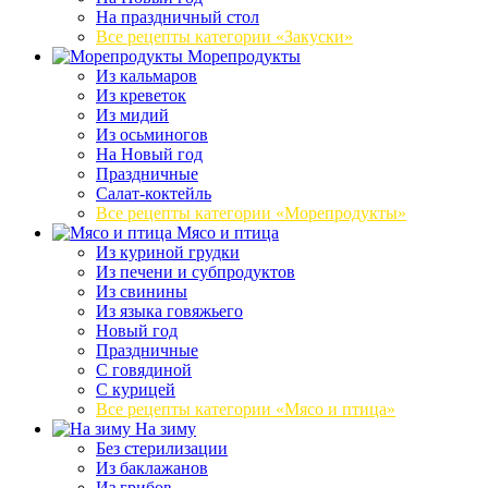
На праздничный стол
Все рецепты категории «Закуски»
Морепродукты
Из кальмаров
Из креветок
Из мидий
Из осьминогов
На Новый год
Праздничные
Салат-коктейль
Все рецепты категории «Морепродукты»
Мясо и птица
Из куриной грудки
Из печени и субпродуктов
Из свинины
Из языка говяжьего
Новый год
Праздничные
С говядиной
С курицей
Все рецепты категории «Мясо и птица»
На зиму
Без стерилизации
Из баклажанов
Из грибов