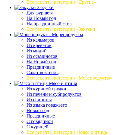
Все рецепты категории «Другие»
Закуски
Для фуршета
На Новый год
На праздничный стол
Все рецепты категории «Закуски»
Морепродукты
Из кальмаров
Из креветок
Из мидий
Из осьминогов
На Новый год
Праздничные
Салат-коктейль
Все рецепты категории «Морепродукты»
Мясо и птица
Из куриной грудки
Из печени и субпродуктов
Из свинины
Из языка говяжьего
Новый год
Праздничные
С говядиной
С курицей
Все рецепты категории «Мясо и птица»