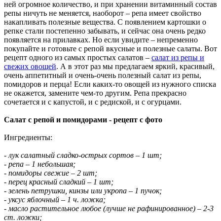
ней огромное количество, и при хранении витаминный состав
репы ничуть не меняется, наоборот – репа имеет свойство
накапливать полезные вещества. С появлением картошки о
репке стали постепенно забывать, и сейчас она очень редко
появляется на прилавках. Но если увидите – непременно
покупайте и готовьте с репой вкусные и полезные салаты. Вот
рецепт одного из самых простых салатов –
салат из репы и
свежих овощей
. А в этот раз мы предлагаем яркий, красивый,
очень аппетитный и очень-очень полезный салат из репы,
помидоров и перца! Если каких-то овощей из нужного списка
не окажется, замените чем-то другим. Репа прекрасно
сочетается и с капустой, и с редиской, и с огурцами.
Салат с репой и помидорами - рецепт с фото
Ингредиенты:
- лук салатный сладко-острых сортов – 1 шт;
- репа – 1 небольшая;
- помидоры свежие – 2 шт;
- перец красный сладкий – 1 шт;
- зелень петрушки, кинзы или укропа – 1 пучок;
- уксус яблочный – 1 ч. ложка;
- масло растительное любое (лучше не рафинированное) – 2-3
ст. ложки;