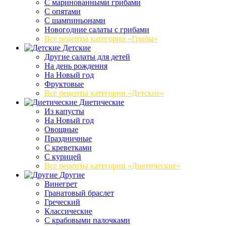
C маринованными грибами
C опятами
C шампиньонами
Новогодние салаты с грибами
Все рецепты категории «Грибы»
Детские
Другие салаты для детей
На день рождения
На Новый год
Фруктовые
Все рецепты категории «Детские»
Диетические
Из капусты
На Новый год
Овощные
Праздничные
С креветками
С курицей
Все рецепты категории «Диетические»
Другие
Винегрет
Гранатовый браслет
Греческий
Классические
С крабовыми палочками