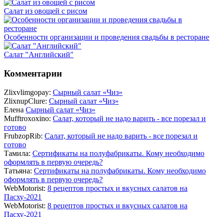
Салат из овощей с рисом
Особенности организации и проведения свадьбы в ресторане
Салат "Английский"
Комментарии
Zlixvlimgopay:
Сырный салат «Чиз»
ZlixnupClure:
Сырный салат «Чиз»
Елена
Сырный салат «Чиз»
Mufftroxoxino:
Салат, который не надо варить - все порезал и
готово
FrubzopRib:
Салат, который не надо варить - все порезал и
готово
Тамила:
Сертификаты на полуфабрикаты. Кому необходимо
оформлять в первую очередь?
Татьяна:
Сертификаты на полуфабрикаты. Кому необходимо
оформлять в первую очередь?
WebMotorist:
8 рецептов простых и вкусных салатов на
Пасху-2021
WebMotorist:
8 рецептов простых и вкусных салатов на
Пасху-2021