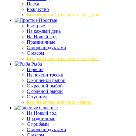
Пасха
Рождество
Все рецепты категории «Праздник»
Простые
Быстрые
На каждый день
На Новый год
Праздничные
С морепродуктами
С мясом
Все рецепты категории «Простые»
Рыба
Горячие
Из печени трески
С копченой рыбой
С красной рыбой
С соленой рыбой
С тунцом
Все рецепты категории «Рыба»
Слоеные
На Новый год
Праздничные
С грибами
С морепродуктами
С мясом