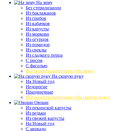
На зиму
Без стерилизации
Из баклажанов
Из грибов
Из кабачков
Из капусты
Из моркови
Из огурцов
Из помидор
Из свеклы
Из сладкого перца
С рисом
С фасолью
Все рецепты категории «На зиму»
На скорую руку
На Новый год
Недорогие
Праздничные
Все рецепты категории «На скорую руку»
Овощи
Из пекинской капусты
Из редьки
Из свежей капусты
На Новый год
С авокадо