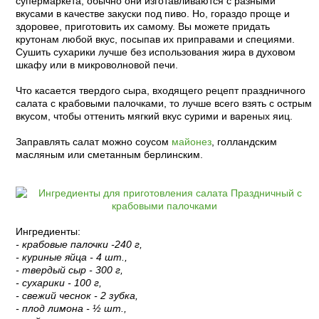
супермаркета, обычно они изготавливаются с разными
вкусами в качестве закуски под пиво. Но, гораздо проще и
здоровее, приготовить их самому. Вы можете придать
крутонам любой вкус, посыпав их приправами и специями.
Сушить сухарики лучше без использования жира в духовом
шкафу или в микроволновой печи.
Что касается твердого сыра, входящего рецепт праздничного
салата с крабовыми палочками, то лучше всего взять с острым
вкусом, чтобы оттенить мягкий вкус сурими и вареных яиц.
Заправлять салат можно соусом
майонез
, голландским
масляным или сметанным берлинским.
Ингредиенты:
- крабовые палочки -240 г,
- куриные яйца - 4 шт.,
- твердый сыр - 300 г,
- сухарики - 100 г,
- свежий чеснок - 2 зубка,
- плод лимона - ½ шт.,