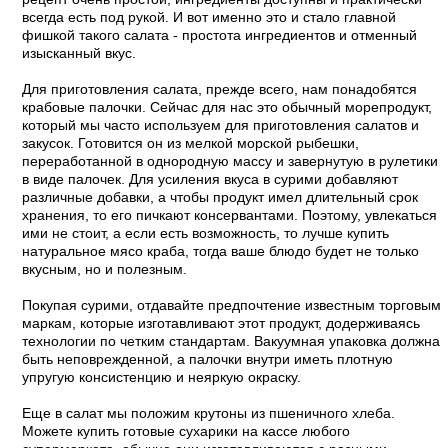
всегда есть под рукой. И вот именно это и стало главной
фишкой такого салата - простота ингредиентов и отменный
изысканный вкус.
Для приготовления салата, прежде всего, нам понадобятся
крабовые палочки. Сейчас для нас это обычный морепродукт,
который мы часто используем для приготовления салатов и
закусок. Готовится он из мелкой морской рыбешки,
переработанной в однородную массу и завернутую в рулетики
в виде палочек. Для усиления вкуса в сурими добавляют
различные добавки, а чтобы продукт имел длительный срок
хранения, то его пичкают консервантами. Поэтому, увлекаться
ими не стоит, а если есть возможность, то лучше купить
натуральное мясо краба, тогда ваше блюдо будет не только
вкусным, но и полезным.
Покупая сурими, отдавайте предпочтение известным торговым
маркам, которые изготавливают этот продукт, додерживаясь
технологии по четким стандартам. Вакуумная упаковка должна
быть неповрежденной, а палочки внутри иметь плотную
упругую консистенцию и неяркую окраску.
Еще в салат мы положим крутоны из пшеничного хлеба.
Можете купить готовые сухарики на кассе любого