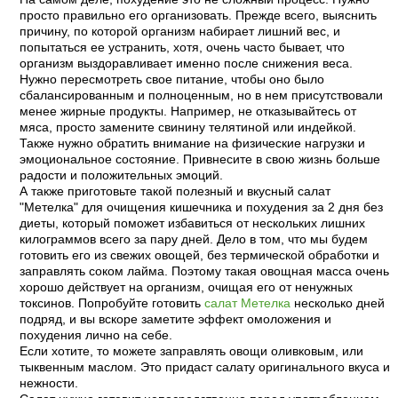
просто правильно его организовать. Прежде всего, выяснить
причину, по которой организм набирает лишний вес, и
попытаться ее устранить, хотя, очень часто бывает, что
организм выздоравливает именно после снижения веса.
Нужно пересмотреть свое питание, чтобы оно было
сбалансированным и полноценным, но в нем присутствовали
менее жирные продукты. Например, не отказывайтесь от
мяса, просто замените свинину телятиной или индейкой.
Также нужно обратить внимание на физические нагрузки и
эмоциональное состояние. Привнесите в свою жизнь больше
радости и положительных эмоций.
А также приготовьте такой полезный и вкусный салат
"Метелка" для очищения кишечника и похудения за 2 дня без
диеты, который поможет избавиться от нескольких лишних
килограммов всего за пару дней. Дело в том, что мы будем
готовить его из свежих овощей, без термической обработки и
заправлять соком лайма. Поэтому такая овощная масса очень
хорошо действует на организм, очищая его от ненужных
токсинов. Попробуйте готовить
салат Метелка
несколько дней
подряд, и вы вскоре заметите эффект омоложения и
похудения лично на себе.
Если хотите, то можете заправлять овощи оливковым, или
тыквенным маслом. Это придаст салату оригинального вкуса и
нежности.