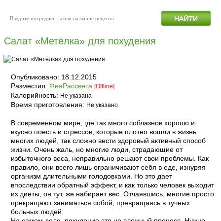
Салат «Метёлка» для похудения
Опубликовано:
18.12.2015
Разместил:
ФеяРассвета
[Offline]
Калорийность:
Не указана
Время приготовления:
Не указано
В современном мире, где так много соблазнов хорошо и
вкусно поесть и стрессов, которые плотно вошли в жизнь
многих людей, так сложно вести здоровый активный способ
жизни. Очень жаль, но многие люди, страдающие от
избыточного веса, неправильно решают свои проблемы. Как
правило, они всего лишь ограничивают себя в еде, изнуряя
организм длительными голодовками. Но это дает
впоследствии обратный эффект, и как только человек выходит
из диеты, он тут, же набирает вес. Отчаявшись, многие просто
прекращают заниматься собой, превращаясь в тучных
больных людей.
На самом деле, похудение это не сложный процесс. Нужно