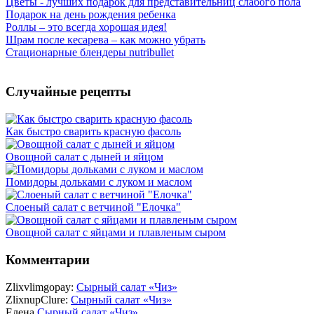
Цветы - лучших подарок для представительниц слабого пола
Подарок на день рождения ребенка
Роллы – это всегда хорошая идея!
Шрам после кесарева – как можно убрать
Стационарные блендеры nutribullet
Случайные рецепты
Как быстро сварить красную фасоль
Овощной салат с дыней и яйцом
Помидоры дольками с луком и маслом
Слоеный салат с ветчиной "Елочка"
Овощной салат с яйцами и плавленым сыром
Комментарии
Zlixvlimgopay:
Сырный салат «Чиз»
ZlixnupClure:
Сырный салат «Чиз»
Елена
Сырный салат «Чиз»