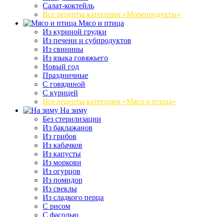
Салат-коктейль
Все рецепты категории «Морепродукты»
Мясо и птица
Из куриной грудки
Из печени и субпродуктов
Из свинины
Из языка говяжьего
Новый год
Праздничные
С говядиной
С курицей
Все рецепты категории «Мясо и птица»
На зиму
Без стерилизации
Из баклажанов
Из грибов
Из кабачков
Из капусты
Из моркови
Из огурцов
Из помидор
Из свеклы
Из сладкого перца
С рисом
С фасолью