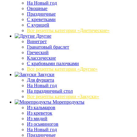
На Новый год
Овощные
Праздничные
С креветками
С курицей
Все рецепты категории «Диетические»
Другие
Винегрет
Гранатовый браслет
Греческий
Классические
С крабовыми палочками
Все рецепты категории «Другие»
Закуски
Для фуршета
На Новый год
На праздничный стол
Все рецепты категории «Закуски»
Морепродукты
Из кальмаров
Из креветок
Из мидий
Из осьминогов
На Новый год
Праздничные