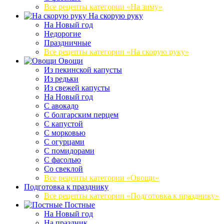
Все рецепты категории «На зиму»
На скорую руку
На Новый год
Недорогие
Праздничные
Все рецепты категории «На скорую руку»
Овощи
Из пекинской капусты
Из редьки
Из свежей капусты
На Новый год
С авокадо
С болгарским перцем
С капустой
С морковью
С огурцами
С помидорами
С фасолью
Со свеклой
Все рецепты категории «Овощи»
Подготовка к празднику
Все рецепты категории «Подготовка к празднику»
Постные
На Новый год
На праздник