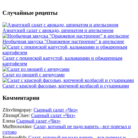
Случайные рецепты
Азиатский салат с авокадо, шпинатом и апельсином
Необычная закуска "Оранжевое настроение" в апельсине
Салат с пекинской капустой, кальмарами и обжаренным
картофелем
Салат из овощей с анчоусами
Салат с красной фасолью, копченой колбасой и сухариками
Комментарии
Zlixvlimgopay:
Сырный салат «Чиз»
ZlixnupClure:
Сырный салат «Чиз»
Елена
Сырный салат «Чиз»
Mufftroxoxino:
Салат, который не надо варить - все порезал и
готово
FrubzopRib:
Салат, который не надо варить - все порезал и