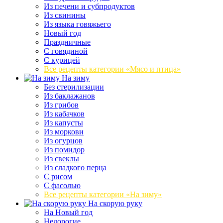
Из печени и субпродуктов
Из свинины
Из языка говяжьего
Новый год
Праздничные
С говядиной
С курицей
Все рецепты категории «Мясо и птица»
На зиму
Без стерилизации
Из баклажанов
Из грибов
Из кабачков
Из капусты
Из моркови
Из огурцов
Из помидор
Из свеклы
Из сладкого перца
С рисом
С фасолью
Все рецепты категории «На зиму»
На скорую руку
На Новый год
Недорогие