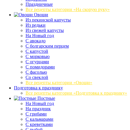
Праздничные
Все рецепты категории «На скорую руку»
Овощи
Из пекинской капусты
Из редьки
Из свежей капусты
На Новый год
С авокадо
С болгарским перцем
С капустой
С морковью
С огурцами
С помидорами
С фасолью
Со свеклой
Все рецепты категории «Овощи»
Подготовка к празднику
Все рецепты категории «Подготовка к празднику»
Постные
На Новый год
На праздник
С грибами
С кальмарами
С креветками
С рыбой