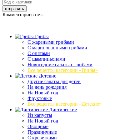
Комментариев нет..
Грибы
C жареными грибами
C маринованными грибами
C опятами
C шампиньонами
Новогодние салаты с грибами
Все рецепты категории «Грибы»
Детские
Другие салаты для детей
На день рождения
На Новый год
Фруктовые
Все рецепты категории «Детские»
Диетические
Из капусты
На Новый год
Овощные
Праздничные
С креветками