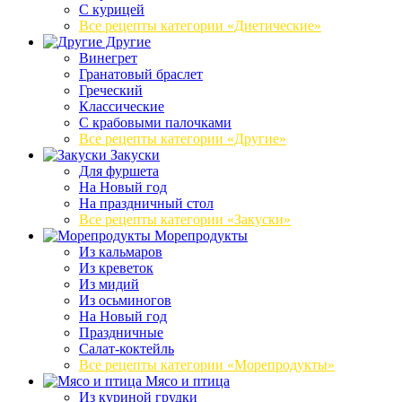
С курицей
Все рецепты категории «Диетические»
Другие
Винегрет
Гранатовый браслет
Греческий
Классические
С крабовыми палочками
Все рецепты категории «Другие»
Закуски
Для фуршета
На Новый год
На праздничный стол
Все рецепты категории «Закуски»
Морепродукты
Из кальмаров
Из креветок
Из мидий
Из осьминогов
На Новый год
Праздничные
Салат-коктейль
Все рецепты категории «Морепродукты»
Мясо и птица
Из куриной грудки