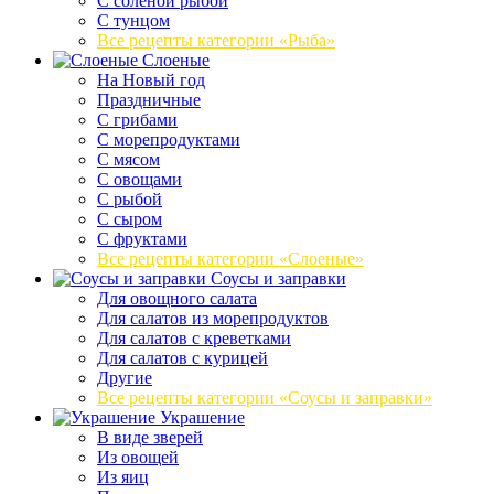
С соленой рыбой
С тунцом
Все рецепты категории «Рыба»
Слоеные
На Новый год
Праздничные
С грибами
С морепродуктами
С мясом
С овощами
С рыбой
С сыром
С фруктами
Все рецепты категории «Слоеные»
Соусы и заправки
Для овощного салата
Для салатов из морепродуктов
Для салатов с креветками
Для салатов с курицей
Другие
Все рецепты категории «Соусы и заправки»
Украшение
В виде зверей
Из овощей
Из яиц