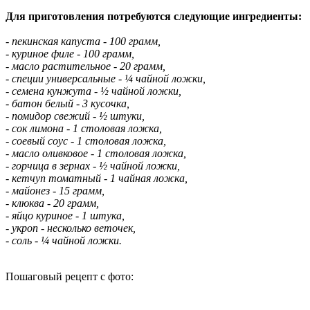
Для приготовления потребуются следующие ингредиенты:
- пекинская капуста - 100 грамм,
- куриное филе - 100 грамм,
- масло растительное - 20 грамм,
- специи универсальные - ¼ чайной ложки,
- семена кунжута - ½ чайной ложки,
- батон белый - 3 кусочка,
- помидор свежий - ½ штуки,
- сок лимона - 1 столовая ложка,
- соевый соус - 1 столовая ложка,
- масло оливковое - 1 столовая ложка,
- горчица в зернах - ½ чайной ложки,
- кетчуп томатный - 1 чайная ложка,
- майонез - 15 грамм,
- клюква - 20 грамм,
- яйцо куриное - 1 штука,
- укроп - несколько веточек,
- соль - ¼ чайной ложки.
Пошаговый рецепт с фото: