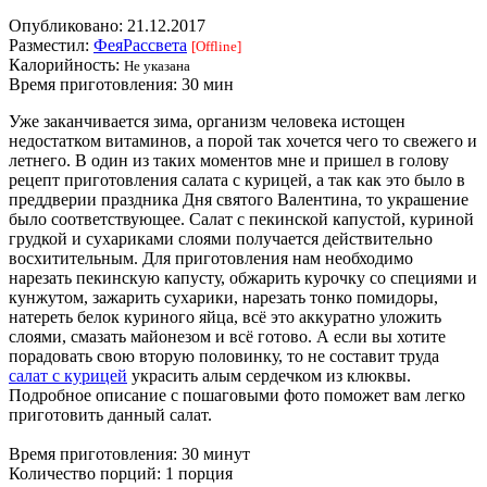
Опубликовано:
21.12.2017
Разместил:
ФеяРассвета
[Offline]
Калорийность:
Не указана
Время приготовления:
30 мин
Уже заканчивается зима, организм человека истощен
недостатком витаминов, а порой так хочется чего то свежего и
летнего. В один из таких моментов мне и пришел в голову
рецепт приготовления салата с курицей, а так как это было в
преддверии праздника Дня святого Валентина, то украшение
было соответствующее. Салат с пекинской капустой, куриной
грудкой и сухариками слоями получается действительно
восхитительным. Для приготовления нам необходимо
нарезать пекинскую капусту, обжарить курочку со специями и
кунжутом, зажарить сухарики, нарезать тонко помидоры,
натереть белок куриного яйца, всё это аккуратно уложить
слоями, смазать майонезом и всё готово. А если вы хотите
порадовать свою вторую половинку, то не составит труда
салат с курицей
украсить алым сердечком из клюквы.
Подробное описание с пошаговыми фото поможет вам легко
приготовить данный салат.
Время приготовления: 30 минут
Количество порций: 1 порция