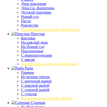
День рождения
День Св. Валентина
Детский праздник
Новый год
Пасха
Рождество
Все рецепты категории «Праздник»
Простые
Быстрые
На каждый день
На Новый год
Праздничные
С морепродуктами
С мясом
Все рецепты категории «Простые»
Рыба
Горячие
Из печени трески
С копченой рыбой
С красной рыбой
С соленой рыбой
С тунцом
Все рецепты категории «Рыба»
Слоеные
На Новый год