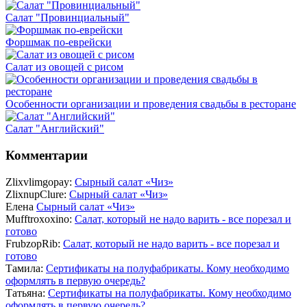
Салат "Провинциальный"
Форшмак по-еврейски
Салат из овощей с рисом
Особенности организации и проведения свадьбы в ресторане
Салат "Английский"
Комментарии
Zlixvlimgopay:
Сырный салат «Чиз»
ZlixnupClure:
Сырный салат «Чиз»
Елена
Сырный салат «Чиз»
Mufftroxoxino:
Салат, который не надо варить - все порезал и
готово
FrubzopRib:
Салат, который не надо варить - все порезал и
готово
Тамила:
Сертификаты на полуфабрикаты. Кому необходимо
оформлять в первую очередь?
Татьяна:
Сертификаты на полуфабрикаты. Кому необходимо
оформлять в первую очередь?