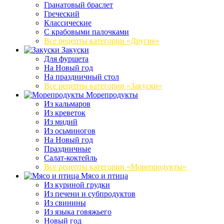
Гранатовый браслет
Греческий
Классические
С крабовыми палочками
Все рецепты категории «Другие»
Закуски
Для фуршета
На Новый год
На праздничный стол
Все рецепты категории «Закуски»
Морепродукты
Из кальмаров
Из креветок
Из мидий
Из осьминогов
На Новый год
Праздничные
Салат-коктейль
Все рецепты категории «Морепродукты»
Мясо и птица
Из куриной грудки
Из печени и субпродуктов
Из свинины
Из языка говяжьего
Новый год