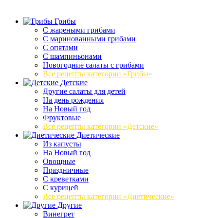
Грибы
C жареными грибами
C маринованными грибами
C опятами
C шампиньонами
Новогодние салаты с грибами
Все рецепты категории «Грибы»
Детские
Другие салаты для детей
На день рождения
На Новый год
Фруктовые
Все рецепты категории «Детские»
Диетические
Из капусты
На Новый год
Овощные
Праздничные
С креветками
С курицей
Все рецепты категории «Диетические»
Другие
Винегрет