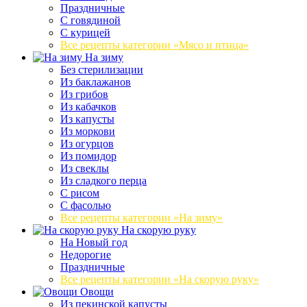
Праздничные
С говядиной
С курицей
Все рецепты категории «Мясо и птица»
На зиму
Без стерилизации
Из баклажанов
Из грибов
Из кабачков
Из капусты
Из моркови
Из огурцов
Из помидор
Из свеклы
Из сладкого перца
С рисом
С фасолью
Все рецепты категории «На зиму»
На скорую руку
На Новый год
Недорогие
Праздничные
Все рецепты категории «На скорую руку»
Овощи
Из пекинской капусты