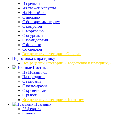
Из редьки
Из свежей капусты
На Новый год
С авокадо
С болгарским перцем
С капустой
С морковью
С огурцами
С помидорами
С фасолью
Со свеклой
Все рецепты категории «Овощи»
Подготовка к празднику
Все рецепты категории «Подготовка к празднику»
Постные
На Новый год
На праздник
С грибами
С кальмарами
С креветками
С рыбой
Все рецепты категории «Постные»
Праздник
23 февраля
8 марта