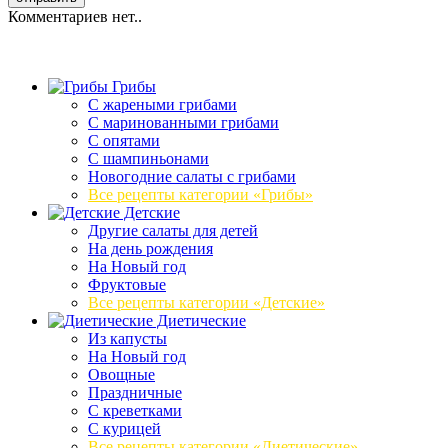
Комментариев нет..
Грибы
C жареными грибами
C маринованными грибами
C опятами
C шампиньонами
Новогодние салаты с грибами
Все рецепты категории «Грибы»
Детские
Другие салаты для детей
На день рождения
На Новый год
Фруктовые
Все рецепты категории «Детские»
Диетические
Из капусты
На Новый год
Овощные
Праздничные
С креветками
С курицей
Все рецепты категории «Диетические»