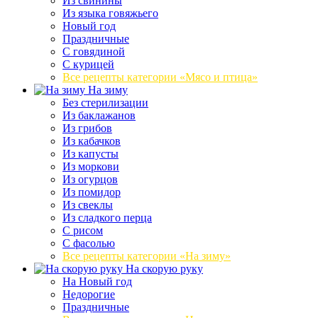
Из свинины
Из языка говяжьего
Новый год
Праздничные
С говядиной
С курицей
Все рецепты категории «Мясо и птица»
На зиму
Без стерилизации
Из баклажанов
Из грибов
Из кабачков
Из капусты
Из моркови
Из огурцов
Из помидор
Из свеклы
Из сладкого перца
С рисом
С фасолью
Все рецепты категории «На зиму»
На скорую руку
На Новый год
Недорогие
Праздничные