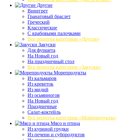
Другие
Винегрет
Гранатовый браслет
Греческий
Классические
С крабовыми палочками
Все рецепты категории «Другие»
Закуски
Для фуршета
На Новый год
На праздничный стол
Все рецепты категории «Закуски»
Морепродукты
Из кальмаров
Из креветок
Из мидий
Из осьминогов
На Новый год
Праздничные
Салат-коктейль
Все рецепты категории «Морепродукты»
Мясо и птица
Из куриной грудки
Из печени и субпродуктов