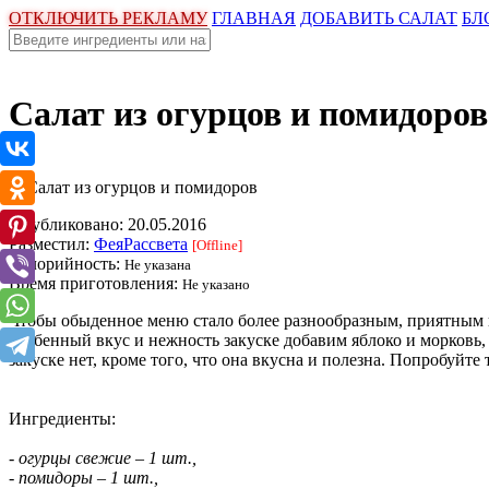
ОТКЛЮЧИТЬ РЕКЛАМУ
ГЛАВНАЯ
ДОБАВИТЬ САЛАТ
БЛ
Салат из огурцов и помидоров
Опубликовано:
20.05.2016
Разместил:
ФеяРассвета
[Offline]
Калорийность:
Не указана
Время приготовления:
Не указано
Чтобы обыденное меню стало более разнообразным, приятным и 
особенный вкус и нежность закуске добавим яблоко и морковь,
закуске нет, кроме того, что она вкусна и полезна. Попробуйт
Ингредиенты:
- огурцы свежие – 1 шт.,
- помидоры – 1 шт.,