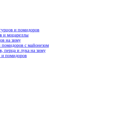
огурцов и помидоров
ов и моцареллы
ов на зиму
и помидоров с майонезом
в, перца и лука на зиму
ы и помидоров