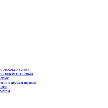
и чеснока на зиму
 чесноком и зеленью
 зиму
рами и перцем на зиму
 слив
 рисом