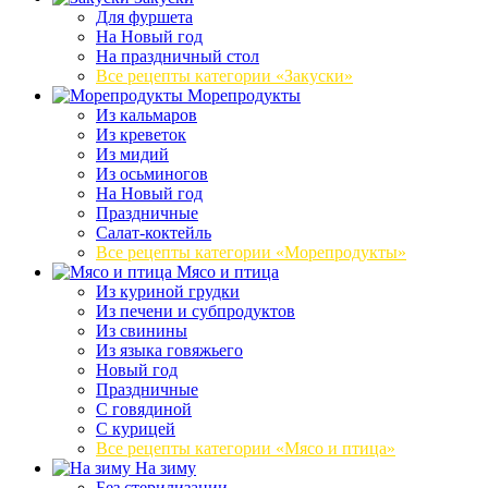
Для фуршета
На Новый год
На праздничный стол
Все рецепты категории «Закуски»
Морепродукты
Из кальмаров
Из креветок
Из мидий
Из осьминогов
На Новый год
Праздничные
Салат-коктейль
Все рецепты категории «Морепродукты»
Мясо и птица
Из куриной грудки
Из печени и субпродуктов
Из свинины
Из языка говяжьего
Новый год
Праздничные
С говядиной
С курицей
Все рецепты категории «Мясо и птица»
На зиму
Без стерилизации