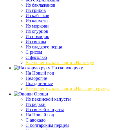
Из баклажанов
Из грибов
Из кабачков
Из капусты
Из моркови
Из огурцов
Из помидор
Из свеклы
Из сладкого перца
С рисом
С фасолью
Все рецепты категории «На зиму»
На скорую руку
На Новый год
Недорогие
Праздничные
Все рецепты категории «На скорую руку»
Овощи
Из пекинской капусты
Из редьки
Из свежей капусты
На Новый год
С авокадо
С болгарским перцем