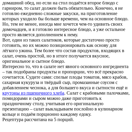
домашний обед, но если на стол подаётся второе блюдо с
гарниром, то салат должен быть обязательно. Конечно, я не
готовлю ежедневно сложные закуски, на приготовление
которых уходило бы больше времени, чем на основное блюдо.
Но, тем не менее, иногда мне хочется чем-то удивить своих
домочадцев, и я готовлю интересное блюдо, а уже остальное
просто является дополнением к нему.
Вот, один из таких салатиков, которые достаточно просто
готовить, но их можно позиционировать как основу для
лёгкого ужина. Тем более что состав продуктов, входящих в
салат, очень простой, но в итоге получается вкусное,
оригинальное и сытное блюдо.
Интересно то, что в салате нет явного основного ингредиента
– так подобраны продукты и пропорции, что всё прекрасно
сочетается. Судите сами: спелые плоды томатов, мясо крабов,
сахарная кукуруза и твёрдый сыр, промазанные соусом с
добавлением чеснока, а для большего вкуса и сытности ещё и
крутоны из пшеничного хлеба
. Салат с крабовыми палочками,
помидорами и сыром можно даже приготовить к
праздничному столу, учитывая его оригинальную
презентацию – салат выкладываем послойно в кулинарном
кольце и подаём порционно каждому едоку.
Рецептура рассчитана на 5 порций.