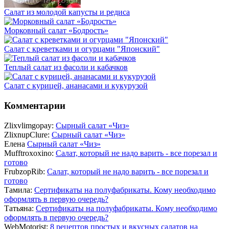
Салат из молодой капусты и редиса
Морковный салат «Бодрость»
Салат с креветками и огурцами "Японский"
Теплый салат из фасоли и кабачков
Салат с курицей, ананасами и кукурузой
Комментарии
Zlixvlimgopay:
Сырный салат «Чиз»
ZlixnupClure:
Сырный салат «Чиз»
Елена
Сырный салат «Чиз»
Mufftroxoxino:
Салат, который не надо варить - все порезал и
готово
FrubzopRib:
Салат, который не надо варить - все порезал и
готово
Тамила:
Сертификаты на полуфабрикаты. Кому необходимо
оформлять в первую очередь?
Татьяна:
Сертификаты на полуфабрикаты. Кому необходимо
оформлять в первую очередь?
WebMotorist:
8 рецептов простых и вкусных салатов на