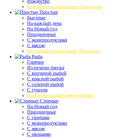
Рождество
Все рецепты категории «Праздник»
Простые
Быстрые
На каждый день
На Новый год
Праздничные
С морепродуктами
С мясом
Все рецепты категории «Простые»
Рыба
Горячие
Из печени трески
С копченой рыбой
С красной рыбой
С соленой рыбой
С тунцом
Все рецепты категории «Рыба»
Слоеные
На Новый год
Праздничные
С грибами
С морепродуктами
С мясом
С овощами