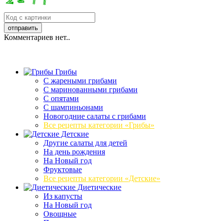
Комментариев нет..
Грибы
C жареными грибами
C маринованными грибами
C опятами
C шампиньонами
Новогодние салаты с грибами
Все рецепты категории «Грибы»
Детские
Другие салаты для детей
На день рождения
На Новый год
Фруктовые
Все рецепты категории «Детские»
Диетические
Из капусты
На Новый год
Овощные