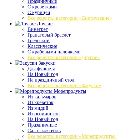
Праздничные
С креветками
С курицей
Все рецепты категории «Диетические»
Другие
Винегрет
Гранатовый браслет
Греческий
Классические
С крабовыми палочками
Все рецепты категории «Другие»
Закуски
Для фуршета
На Новый год
На праздничный стол
Все рецепты категории «Закуски»
Морепродукты
Из кальмаров
Из креветок
Из мидий
Из осьминогов
На Новый год
Праздничные
Салат-коктейль
Все рецепты категории «Морепродукты»