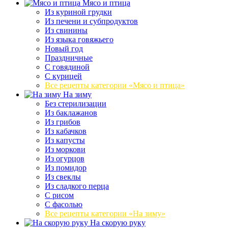
Мясо и птица
Из куриной грудки
Из печени и субпродуктов
Из свинины
Из языка говяжьего
Новый год
Праздничные
С говядиной
С курицей
Все рецепты категории «Мясо и птица»
На зиму
Без стерилизации
Из баклажанов
Из грибов
Из кабачков
Из капусты
Из моркови
Из огурцов
Из помидор
Из свеклы
Из сладкого перца
С рисом
С фасолью
Все рецепты категории «На зиму»
На скорую руку