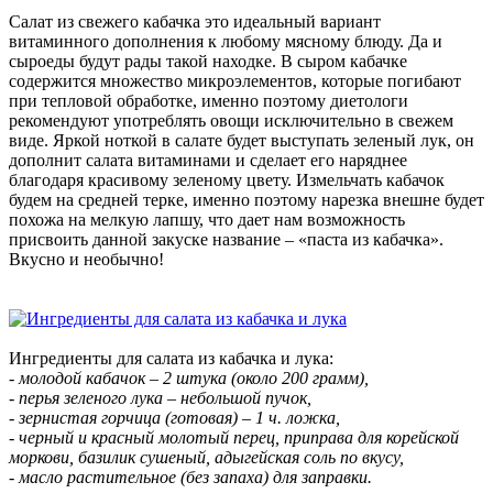
Салат из свежего кабачка это идеальный вариант
витаминного дополнения к любому мясному блюду. Да и
сыроеды будут рады такой находке. В сыром кабачке
содержится множество микроэлементов, которые погибают
при тепловой обработке, именно поэтому диетологи
рекомендуют употреблять овощи исключительно в свежем
виде. Яркой ноткой в салате будет выступать зеленый лук, он
дополнит салата витаминами и сделает его наряднее
благодаря красивому зеленому цвету. Измельчать кабачок
будем на средней терке, именно поэтому нарезка внешне будет
похожа на мелкую лапшу, что дает нам возможность
присвоить данной закуске название – «паста из кабачка».
Вкусно и необычно!
Ингредиенты для салата из кабачка и лука:
- молодой кабачок – 2 штука (около 200 грамм),
- перья зеленого лука – небольшой пучок,
- зернистая горчица (готовая) – 1 ч. ложка,
- черный и красный молотый перец, приправа для корейской
моркови, базилик сушеный, адыгейская соль по вкусу,
- масло растительное (без запаха) для заправки.