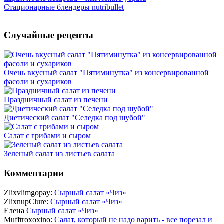
Стационарные блендеры nutribullet
Случайные рецепты
Очень вкусный салат "Пятиминутка" из консервированной
фасоли и сухариков
Праздничный салат из печени
Диетический салат "Селедка под шубой"
Салат с грибами и сыром
Зеленый салат из листьев салата
Комментарии
Zlixvlimgopay:
Сырный салат «Чиз»
ZlixnupClure:
Сырный салат «Чиз»
Елена
Сырный салат «Чиз»
Mufftroxoxino:
Салат, который не надо варить - все порезал и