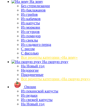
На зиму
Без стерилизации
Из баклажанов
Из грибов
Из кабачков
Из капусты
Из моркови
Из огурцов
Из помидор
Из свеклы
Из сладкого перца
С рисом
С фасолью
Все рецепты категории «На зиму»
На скорую руку
На Новый год
Недорогие
Праздничные
Все рецепты категории «На скорую руку»
Овощи
Из пекинской капусты
Из редьки
Из свежей капусты
На Новый год