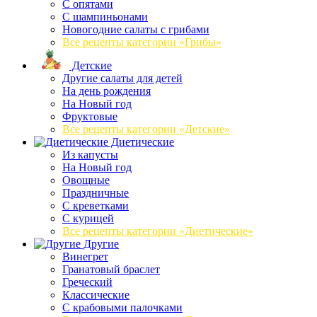
C опятами
C шампиньонами
Новогодние салаты с грибами
Все рецепты категории «Грибы»
Детские
Другие салаты для детей
На день рождения
На Новый год
Фруктовые
Все рецепты категории «Детские»
Диетические
Из капусты
На Новый год
Овощные
Праздничные
С креветками
С курицей
Все рецепты категории «Диетические»
Другие
Винегрет
Гранатовый браслет
Греческий
Классические
С крабовыми палочками