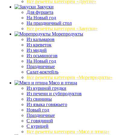
Все рецепты категории «Другие»
Закуски
Для фуршета
На Новый год
На праздничный стол
Все рецепты категории «Закуски»
Морепродукты
Из кальмаров
Из креветок
Из мидий
Из осьминогов
На Новый год
Праздничные
Салат-коктейль
Все рецепты категории «Морепродукты»
Мясо и птица
Из куриной грудки
Из печени и субпродуктов
Из свинины
Из языка говяжьего
Новый год
Праздничные
С говядиной
С курицей
Все рецепты категории «Мясо и птица»