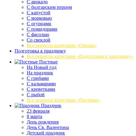
С авокадо
С болгарским перцем
С капустой
С морковью
С огурцами
С помидорами
С фасолью
Со свеклой
Все рецепты категории «Овощи»
Подготовка к празднику
Все рецепты категории «Подготовка к празднику»
Постные
На Новый год
На праздник
С грибами
С кальмарами
С креветками
С рыбой
Все рецепты категории «Постные»
Праздник
23 февраля
8 марта
День рождения
День Св. Валентина
Детский праздник