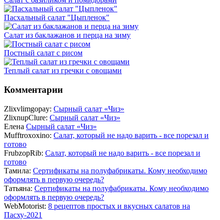
Пасхальный салат "Цыпленок"
Салат из баклажанов и перца на зиму
Постный салат с рисом
Теплый салат из гречки с овощами
Комментарии
Zlixvlimgopay:
Сырный салат «Чиз»
ZlixnupClure:
Сырный салат «Чиз»
Елена
Сырный салат «Чиз»
Mufftroxoxino:
Салат, который не надо варить - все порезал и
готово
FrubzopRib:
Салат, который не надо варить - все порезал и
готово
Тамила:
Сертификаты на полуфабрикаты. Кому необходимо
оформлять в первую очередь?
Татьяна:
Сертификаты на полуфабрикаты. Кому необходимо
оформлять в первую очередь?
WebMotorist:
8 рецептов простых и вкусных салатов на
Пасху-2021