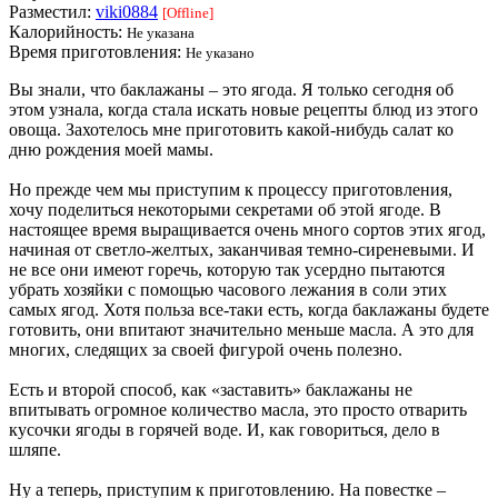
Разместил:
viki0884
[Offline]
Калорийность:
Не указана
Время приготовления:
Не указано
Вы знали, что баклажаны – это ягода. Я только сегодня об
этом узнала, когда стала искать новые рецепты блюд из этого
овоща. Захотелось мне приготовить какой-нибудь салат ко
дню рождения моей мамы.
Но прежде чем мы приступим к процессу приготовления,
хочу поделиться некоторыми секретами об этой ягоде. В
настоящее время выращивается очень много сортов этих ягод,
начиная от светло-желтых, заканчивая темно-сиреневыми. И
не все они имеют горечь, которую так усердно пытаются
убрать хозяйки с помощью часового лежания в соли этих
самых ягод. Хотя польза все-таки есть, когда баклажаны будете
готовить, они впитают значительно меньше масла. А это для
многих, следящих за своей фигурой очень полезно.
Есть и второй способ, как «заставить» баклажаны не
впитывать огромное количество масла, это просто отварить
кусочки ягоды в горячей воде. И, как говориться, дело в
шляпе.
Ну а теперь, приступим к приготовлению. На повестке –