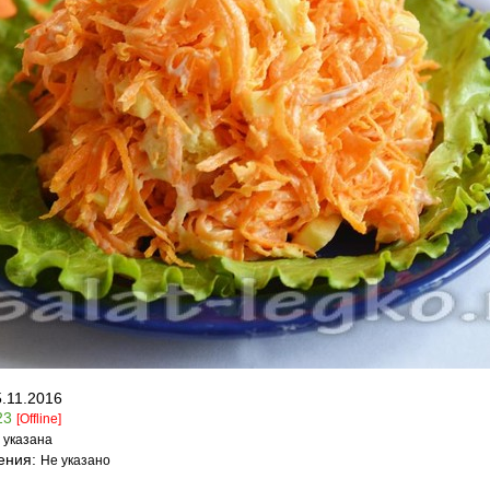
5.11.2016
23
[Offline]
 указана
ения:
Не указано