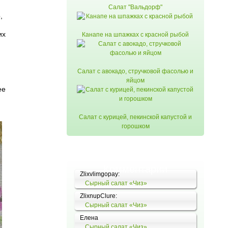
Салат "Вальдорф"
,
их
Канапе на шпажках с красной рыбой
Салат с авокадо, стручковой фасолью и
яйцом
ее
Салат с курицей, пекинской капустой и
горошком
Комментарии
Zlixvlimgopay:
Сырный салат «Чиз»
ZlixnupClure:
Сырный салат «Чиз»
Елена
Сырный салат «Чиз»