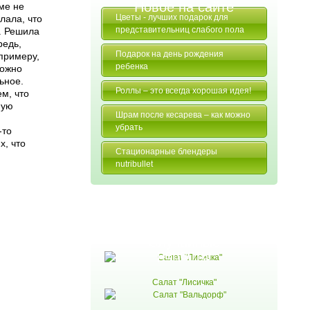
Новое на сайте
ме не
Цветы - лучших подарок для
лала, что
представительниц слабого пола
. Решила
редь,
Подарок на день рождения
 примеру,
ребенка
можно
ьное.
Роллы – это всегда хорошая идея!
ем, что
мую
Шрам после кесарева – как можно
убрать
-то
х, что
Стационарные блендеры
nutribullet
Случайные
рецепты
Салат "Лисичка"