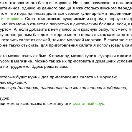
я я готовлю много блюд из моркови. Не знаю, возможно, в организ
 витаминов, однако из данного овоща я уже столько вкусного переде
 том, что пора начинать делиться своими кулинарными творениями
 из моркови
. Салат с морковью, сухариками и сыром, в первую оче
 что его можно отнести с легкостью к диетическим блюдам, если, к
гуртом. А, если добавить к нему мясо или красную рыбу, то смело 
уску полноценным блюдом, которое можно подавать как самостоятел
 готовить салат из свежей, точнее молодой моркови. В связи же с т
о ее такую отыскать, для приготовления салата я использовала са
.
ата можно взять любые. К примеру, можно купить сухарики с каким
сом в магазине. Можно так же их приготовить в домашних условия
и не трудоемко. Здесь решать вам.
которые будут нужны для приготовления салата из моркови:
ных морковин,
ого сыра (твердого, плавленого или же копченного колбасного),
гурт.
авки можно использовать сметану или
сметанный соус
.
рецепт с фото: