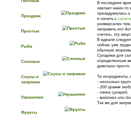
Постные
В последнее врем
хватает каких-то
призадумалась о
Праздник
я начать с
салата
универсален тем,
заправить его йо
Простые
считать, эту зак
В идеале следует
сейчас уже трудн
Рыба
обычную морковь
Сухарики для сал
определенным вку
Слоеные
довольно просто 
Те ингредиенты, 
Соусы и
- несколько круп
заправки
- 200 грамм люб
- пачка сухарей,
Украшение
- майонез или йо
Так же для запр
Фрукты
Пошаговый 