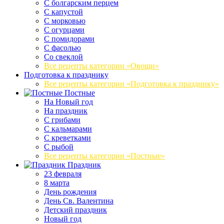
С болгарским перцем
С капустой
С морковью
С огурцами
С помидорами
С фасолью
Со свеклой
Все рецепты категории «Овощи»
Подготовка к празднику
Все рецепты категории «Подготовка к празднику»
Постные
На Новый год
На праздник
С грибами
С кальмарами
С креветками
С рыбой
Все рецепты категории «Постные»
Праздник
23 февраля
8 марта
День рождения
День Св. Валентина
Детский праздник
Новый год