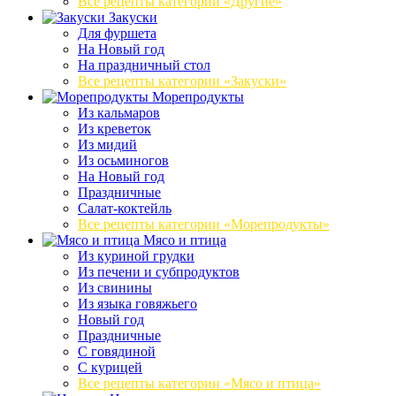
Все рецепты категории «Другие»
Закуски
Для фуршета
На Новый год
На праздничный стол
Все рецепты категории «Закуски»
Морепродукты
Из кальмаров
Из креветок
Из мидий
Из осьминогов
На Новый год
Праздничные
Салат-коктейль
Все рецепты категории «Морепродукты»
Мясо и птица
Из куриной грудки
Из печени и субпродуктов
Из свинины
Из языка говяжьего
Новый год
Праздничные
С говядиной
С курицей
Все рецепты категории «Мясо и птица»