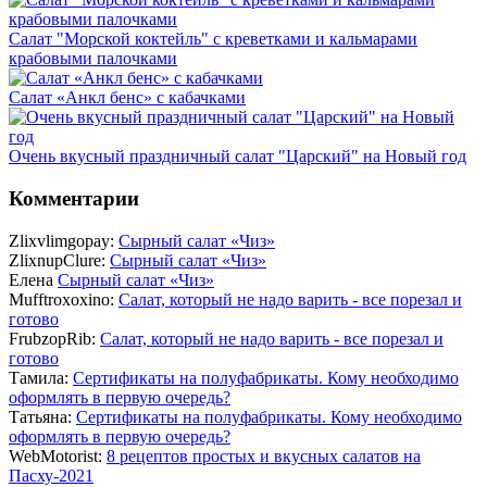
Салат "Морской коктейль" с креветками и кальмарами
крабовыми палочками
Салат «Анкл бенс» с кабачками
Очень вкусный праздничный салат "Царский" на Новый год
Комментарии
Zlixvlimgopay:
Сырный салат «Чиз»
ZlixnupClure:
Сырный салат «Чиз»
Елена
Сырный салат «Чиз»
Mufftroxoxino:
Салат, который не надо варить - все порезал и
готово
FrubzopRib:
Салат, который не надо варить - все порезал и
готово
Тамила:
Сертификаты на полуфабрикаты. Кому необходимо
оформлять в первую очередь?
Татьяна:
Сертификаты на полуфабрикаты. Кому необходимо
оформлять в первую очередь?
WebMotorist:
8 рецептов простых и вкусных салатов на
Пасху-2021