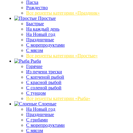
Пасха
Рождество
Все рецепты категории «Праздник»
Простые
Быстрые
На каждый день
На Новый год
Праздничные
С морепродуктами
С мясом
Все рецепты категории «Простые»
Рыба
Горячие
Из печени трески
С копченой рыбой
С красной рыбой
С соленой рыбой
С тунцом
Все рецепты категории «Рыба»
Слоеные
На Новый год
Праздничные
С грибами
С морепродуктами
С мясом