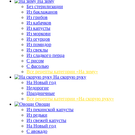
На зиму
Без стерилизации
Из баклажанов
Из грибов
Из кабачков
Из капусты
Из моркови
Из огурцов
Из помидор
Из свеклы
Из сладкого перца
С рисом
С фасолью
Все рецепты категории «На зиму»
На скорую руку
На Новый год
Недорогие
Праздничные
Все рецепты категории «На скорую руку»
Овощи
Из пекинской капусты
Из редьки
Из свежей капусты
На Новый год
С авокадо