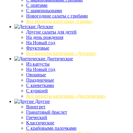
C опятами
C шампиньонами
Новогодние салаты с грибами
Все рецепты категории «Грибы»
Детские
Другие салаты для детей
На день рождения
На Новый год
Фруктовые
Все рецепты категории «Детские»
Диетические
Из капусты
На Новый год
Овощные
Праздничные
С креветками
С курицей
Все рецепты категории «Диетические»
Другие
Винегрет
Гранатовый браслет
Греческий
Классические
С крабовыми палочками