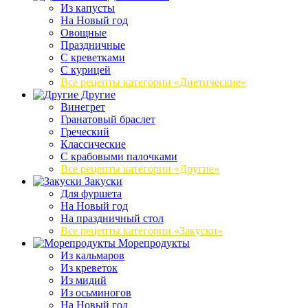
Из капусты
На Новый год
Овощные
Праздничные
С креветками
С курицей
Все рецепты категории «Диетические»
Другие
Винегрет
Гранатовый браслет
Греческий
Классические
С крабовыми палочками
Все рецепты категории «Другие»
Закуски
Для фуршета
На Новый год
На праздничный стол
Все рецепты категории «Закуски»
Морепродукты
Из кальмаров
Из креветок
Из мидий
Из осьминогов
На Новый год