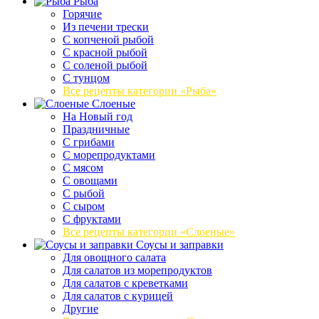
Рыба
Горячие
Из печени трески
С копченой рыбой
С красной рыбой
С соленой рыбой
С тунцом
Все рецепты категории «Рыба»
Слоеные
На Новый год
Праздничные
С грибами
С морепродуктами
С мясом
С овощами
С рыбой
С сыром
С фруктами
Все рецепты категории «Слоеные»
Соусы и заправки
Для овощного салата
Для салатов из морепродуктов
Для салатов с креветками
Для салатов с курицей
Другие