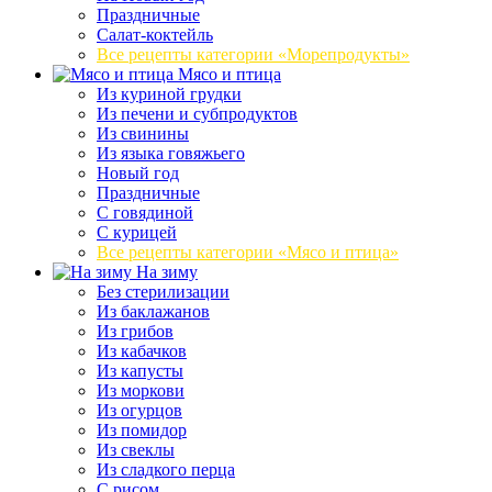
Праздничные
Салат-коктейль
Все рецепты категории «Морепродукты»
Мясо и птица
Из куриной грудки
Из печени и субпродуктов
Из свинины
Из языка говяжьего
Новый год
Праздничные
С говядиной
С курицей
Все рецепты категории «Мясо и птица»
На зиму
Без стерилизации
Из баклажанов
Из грибов
Из кабачков
Из капусты
Из моркови
Из огурцов
Из помидор
Из свеклы
Из сладкого перца
С рисом