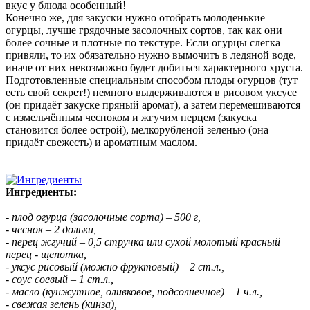
вкус у блюда особенный!
Конечно же, для закуски нужно отобрать молоденькие
огурцы, лучше грядочные засолочных сортов, так как они
более сочные и плотные по текстуре. Если огурцы слегка
привяли, то их обязательно нужно вымочить в ледяной воде,
иначе от них невозможно будет добиться характерного хруста.
Подготовленные специальным способом плоды огурцов (тут
есть свой секрет!) немного выдерживаются в рисовом уксусе
(он придаёт закуске пряный аромат), а затем перемешиваются
с измельчённым чесноком и жгучим перцем (закуска
становится более острой), мелкорубленой зеленью (она
придаёт свежесть) и ароматным маслом.
Ингредиенты:
- плод огурца (засолочные сорта) – 500 г,
- чеснок – 2 дольки,
- перец жгучий – 0,5 стручка или сухой молотый красный
перец - щепотка,
- уксус рисовый (можно фруктовый) – 2 ст.л.,
- соус соевый – 1 ст.л.,
- масло (кунжутное, оливковое, подсолнечное) – 1 ч.л.,
- свежая зелень (кинза),