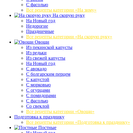
С фасолью
Все рецепты категории «На зиму»
На скорую руку
На Новый год
Недорогие
Праздничные
Все рецепты категории «На скорую руку»
Овощи
Из пекинской капусты
Из редьки
Из свежей капусты
На Новый год
С авокадо
С болгарским перцем
С капустой
С морковью
С огурцами
С помидорами
С фасолью
Со свеклой
Все рецепты категории «Овощи»
Подготовка к празднику
Все рецепты категории «Подготовка к празднику»
Постные
На Новый год