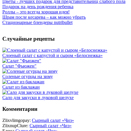
Цветы - лучших подарок для представительниц слабого пола
Подарок на день рождения ребенка
Роллы – это всегда хорошая идея!
Шрам после кесарева – как можно убрать
Стационарные блендеры nutribullet
Случайные рецепты
Слоеный салат с капустой и сыром «Белоснежка»
Салат "Фьюжен"
Соленые огурцы на зиму
Салат из баклажан
Сало для закуски в луковой шелухе
Комментарии
Zlixvlimgopay:
Сырный салат «Чиз»
ZlixnupClure:
Сырный салат «Чиз»
Елена
Сырный салат «Чиз»