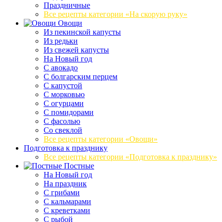
Праздничные
Все рецепты категории «На скорую руку»
Овощи
Из пекинской капусты
Из редьки
Из свежей капусты
На Новый год
С авокадо
С болгарским перцем
С капустой
С морковью
С огурцами
С помидорами
С фасолью
Со свеклой
Все рецепты категории «Овощи»
Подготовка к празднику
Все рецепты категории «Подготовка к празднику»
Постные
На Новый год
На праздник
С грибами
С кальмарами
С креветками
С рыбой