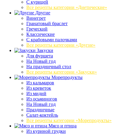
С курицей
Все рецепты категории «Диетические»
Другие
Винегрет
Гранатовый браслет
Греческий
Классические
С крабовыми палочками
Все рецепты категории «Другие»
Закуски
Для фуршета
На Новый год
На праздничный стол
Все рецепты категории «Закуски»
Морепродукты
Из кальмаров
Из креветок
Из мидий
Из осьминогов
На Новый год
Праздничные
Салат-коктейль
Все рецепты категории «Морепродукты»
Мясо и птица
Из куриной грудки