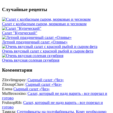
Случайные рецепты
Салат с колбасным сыром, морковью и чесноком
Салат "Купеческий"
Летний праздничный салат «Оливье»
Очень вкусный салат с красной рыбой и сыром фета
Очень вкусная соленая скумбрия
Комментарии
Zlixvlimgopay:
Сырный салат «Чиз»
ZlixnupClure:
Сырный салат «Чиз»
Елена
Сырный салат «Чиз»
Mufftroxoxino:
Салат, который не надо варить - все порезал и
готово
FrubzopRib:
Салат, который не надо варить - все порезал и
готово
Тамила:
Сертификаты на полуфабрикаты. Кому необходимо