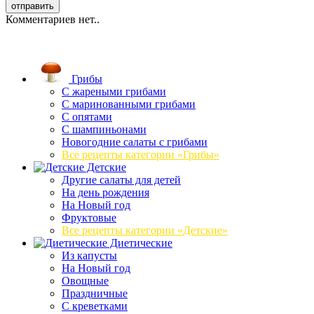
Комментариев нет..
Грибы
C жареными грибами
C маринованными грибами
C опятами
C шампиньонами
Новогодние салаты с грибами
Все рецепты категории «Грибы»
Детские
Другие салаты для детей
На день рождения
На Новый год
Фруктовые
Все рецепты категории «Детские»
Диетические
Из капусты
На Новый год
Овощные
Праздничные
С креветками