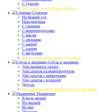
С тунцом
Все рецепты категории «Рыба»
Слоеные
На Новый год
Праздничные
С грибами
С морепродуктами
С мясом
С овощами
С рыбой
С сыром
С фруктами
Все рецепты категории «Слоеные»
Соусы и заправки
Для овощного салата
Для салатов из морепродуктов
Для салатов с креветками
Для салатов с курицей
Другие
Все рецепты категории «Соусы и заправки»
Украшение
В виде зверей
Из овощей
Из яиц
Простые