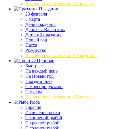
Все рецепты категории «Постные»
Праздник
23 февраля
8 марта
День рождения
День Св. Валентина
Детский праздник
Новый год
Пасха
Рождество
Все рецепты категории «Праздник»
Простые
Быстрые
На каждый день
На Новый год
Праздничные
С морепродуктами
С мясом
Все рецепты категории «Простые»
Рыба
Горячие
Из печени трески
С копченой рыбой
С красной рыбой
С соленой рыбой