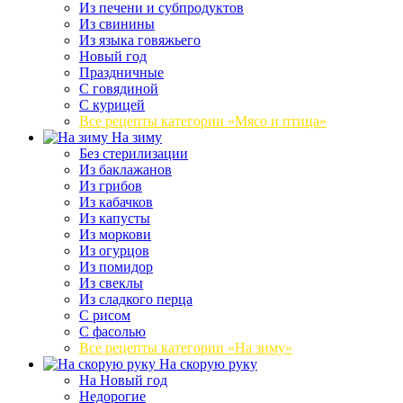
Из печени и субпродуктов
Из свинины
Из языка говяжьего
Новый год
Праздничные
С говядиной
С курицей
Все рецепты категории «Мясо и птица»
На зиму
Без стерилизации
Из баклажанов
Из грибов
Из кабачков
Из капусты
Из моркови
Из огурцов
Из помидор
Из свеклы
Из сладкого перца
С рисом
С фасолью
Все рецепты категории «На зиму»
На скорую руку
На Новый год
Недорогие