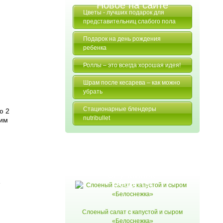
Новое на сайте
Цветы - лучших подарок для
представительниц слабого пола
Подарок на день рождения
ребенка
Роллы – это всегда хорошая идея!
Шрам после кесарева – как можно
убрать
Стационарные блендеры
ю 2
nutribullet
вим
Случайные
рецепты
е
Слоеный салат с капустой и сыром
«Белоснежка»