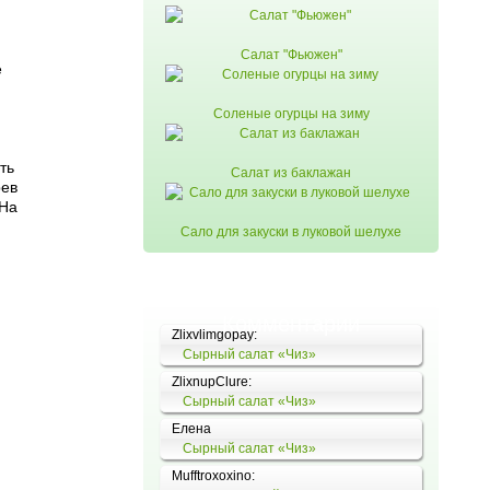
Салат "Фьюжен"
е
Соленые огурцы на зиму
ть
Салат из баклажан
рев
 На
Сало для закуски в луковой шелухе
Комментарии
Zlixvlimgopay:
Сырный салат «Чиз»
ZlixnupClure:
Сырный салат «Чиз»
Елена
Сырный салат «Чиз»
Mufftroxoxino: