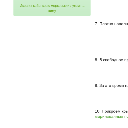
Икра из кабачков с морковью и луком на
зиму
7. Плотно напол
8. В свободное п
9. За это время 
10. Прикроем кр
маринованные по