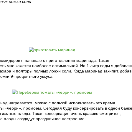
вых ложки соли.
рецепт с фото:
помидоров я начинаю с приготовления маринада. Такая
сть мне кажется наиболее оптимальной. На 1 литр воды я добавля
ахара и полторы полных ложки соли. Когда маринад закипит, доба
ожки 9-процентного уксуса.
инад нагревается, можно с пользой использовать это время.
ы «черри», промоем. Сегодняя буду консервировать в одной банк
и желтые плоды. Такая консервация очень красиво смотрится,
ие плоды создадут праздничное настроение.