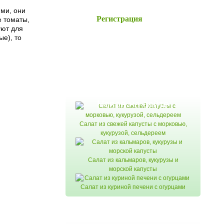
ими, они
Регистрация
е томаты,
уют для
ые), то
Новое на сайте
Салат из свежей капусты с морковью,
кукурузой, сельдереем
Салат из кальмаров, кукурузы и
морской капусты
Салат из куриной печени с огурцами