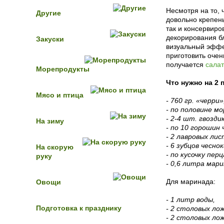
Несмотря на то, 
Другие
довольно крепень
так и консервиро
декорирования бл
Закуски
визуальный эффе
приготовить оче
получается
салат
Морепродукты
Что нужно на 2 
Мясо и птица
- 760 гр. «черри»
- по половине мо
- 2-4 шт. гвозди
На зиму
- по 10 горошин
- 2 лавровых лис
- 6 зубцов чеснок
На скорую
- по кусочку перц
руку
- 0,6 литра мари
Для маринада:
Овощи
- 1 литр воды,
Подготовка к празднику
- 2 столовых лож
- 2 столовых лож