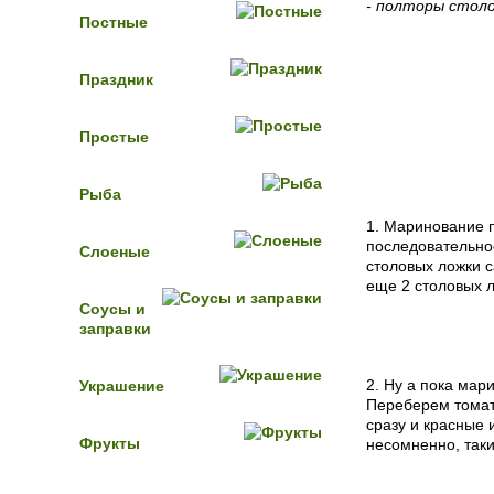
- полторы столо
Постные
Праздник
Пошаговый 
Простые
Рыба
1. Маринование 
последовательно
Слоеные
столовых ложки с
еще 2 столовых л
Соусы и
заправки
2. Ну а пока мар
Украшение
Переберем томат
сразу и красные 
Фрукты
несомненно, так