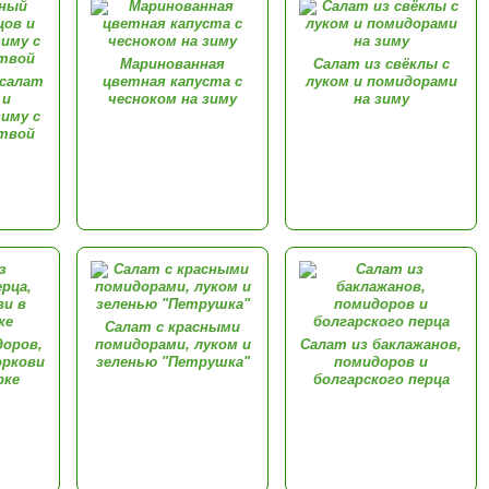
Маринованная
Салат из свёклы с
салат
цветная капуста с
луком и помидорами
 и
чесноком на зиму
на зиму
зиму с
твой
Салат с красными
доров,
помидорами, луком и
Салат из баклажанов,
оркови
зеленью "Петрушка"
помидоров и
рке
болгарского перца