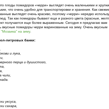
что плоды помидоров «черри» выглядят очень маленькими и хрупк
кие, что очень удобно для транспортировки и хранения. Как свежи
ванные выглядят очень красиво, поэтому «черри» нередко использ
юд. Так как помидоры бывают еще и разного цвета (красные, желт
кт получается еще более выраженным. Сегодня я предлагаю вам
нь вкусные помидоры черри маринованные на зиму. Очень вкусным
 "Мозаика" на зиму
.
пол-литровых банки:
,
ркови и лука,
ки,
 черного перца и душистого,
та,
а,
а чили,
нада.
ки уксуса,
ки сахара,