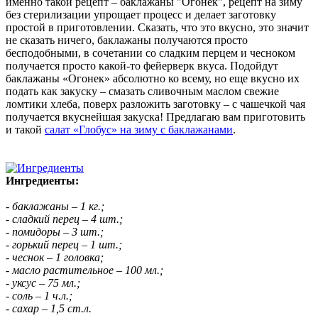
именно такой рецепт – баклажаны "Огонек", рецепт на зиму
без стерилизации упрощает процесс и делает заготовку
простой в приготовлении. Сказать, что это вкусно, это значит
не сказать ничего, баклажаны получаются просто
бесподобными, в сочетании со сладким перцем и чесноком
получается просто какой-то фейерверк вкуса. Подойдут
баклажаны «Огонек» абсолютно ко всему, но еще вкусно их
подать как закуску – смазать сливочным маслом свежие
ломтики хлеба, поверх разложить заготовку – с чашечкой чая
получается вкуснейшая закуска! Предлагаю вам приготовить
и такой
салат «Глобус» на зиму с баклажанами
.
Ингредиенты:
- баклажаны – 1 кг.;
- сладкий перец – 4 шт.;
- помидоры – 3 шт.;
- горький перец – 1 шт.;
- чеснок – 1 головка;
- масло растительное – 100 мл.;
- уксус – 75 мл.;
- соль – 1 ч.л.;
- сахар – 1,5 ст.л.