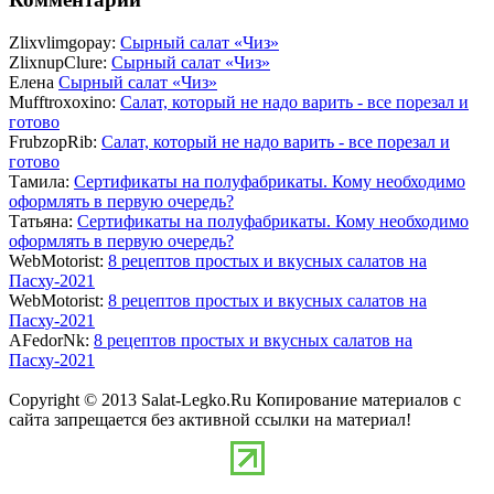
Zlixvlimgopay:
Сырный салат «Чиз»
ZlixnupClure:
Сырный салат «Чиз»
Елена
Сырный салат «Чиз»
Mufftroxoxino:
Салат, который не надо варить - все порезал и
готово
FrubzopRib:
Салат, который не надо варить - все порезал и
готово
Тамила:
Сертификаты на полуфабрикаты. Кому необходимо
оформлять в первую очередь?
Татьяна:
Сертификаты на полуфабрикаты. Кому необходимо
оформлять в первую очередь?
WebMotorist:
8 рецептов простых и вкусных салатов на
Пасху-2021
WebMotorist:
8 рецептов простых и вкусных салатов на
Пасху-2021
AFedorNk:
8 рецептов простых и вкусных салатов на
Пасху-2021
Copyright © 2013 Salat-Legko.Ru Копирование материалов с
сайта запрещается без активной ссылки на материал!