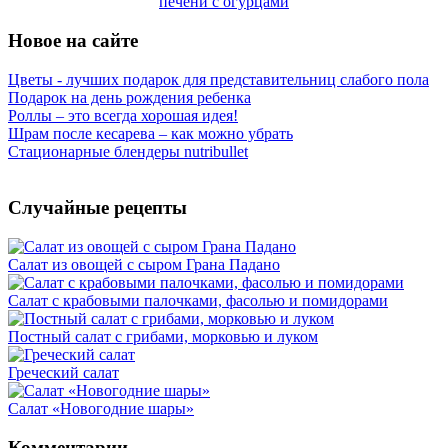
печени с огурцами
Новое на сайте
Цветы - лучших подарок для представительниц слабого пола
Подарок на день рождения ребенка
Роллы – это всегда хорошая идея!
Шрам после кесарева – как можно убрать
Стационарные блендеры nutribullet
Случайные рецепты
Салат из овощей с сыром Грана Падано
Салат с крабовыми палочками, фасолью и помидорами
Постный салат с грибами, морковью и луком
Греческий салат
Салат «Новогодние шары»
Комментарии