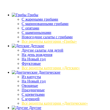
Грибы
C жареными грибами
C маринованными грибами
C опятами
C шампиньонами
Новогодние салаты с грибами
Все рецепты категории «Грибы»
Детские
Другие салаты для детей
На день рождения
На Новый год
Фруктовые
Все рецепты категории «Детские»
Диетические
Из капусты
На Новый год
Овощные
Праздничные
С креветками
С курицей
Все рецепты категории «Диетические»
Другие