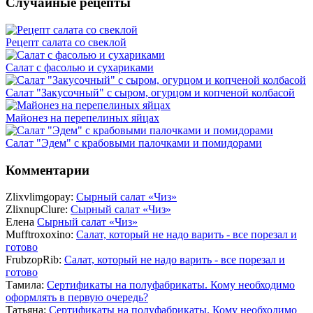
Случайные рецепты
Рецепт салата со свеклой
Салат с фасолью и сухариками
Салат "Закусочный" с сыром, огурцом и копченой колбасой
Майонез на перепелиных яйцах
Салат "Эдем" с крабовыми палочками и помидорами
Комментарии
Zlixvlimgopay:
Сырный салат «Чиз»
ZlixnupClure:
Сырный салат «Чиз»
Елена
Сырный салат «Чиз»
Mufftroxoxino:
Салат, который не надо варить - все порезал и
готово
FrubzopRib:
Салат, который не надо варить - все порезал и
готово
Тамила:
Сертификаты на полуфабрикаты. Кому необходимо
оформлять в первую очередь?
Татьяна:
Сертификаты на полуфабрикаты. Кому необходимо