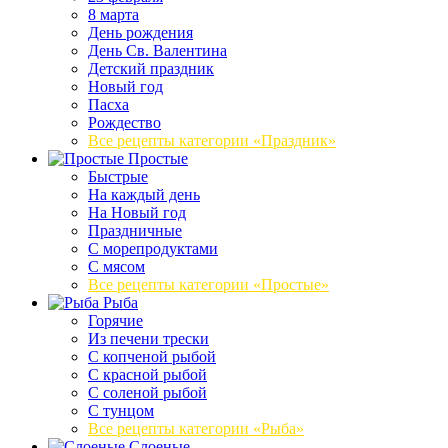
8 марта
День рождения
День Св. Валентина
Детский праздник
Новый год
Пасха
Рождество
Все рецепты категории «Праздник»
Простые
Быстрые
На каждый день
На Новый год
Праздничные
С морепродуктами
С мясом
Все рецепты категории «Простые»
Рыба
Горячие
Из печени трески
С копченой рыбой
С красной рыбой
С соленой рыбой
С тунцом
Все рецепты категории «Рыба»
Слоеные