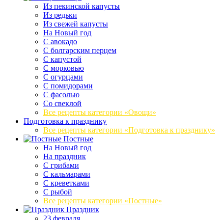
Из пекинской капусты
Из редьки
Из свежей капусты
На Новый год
С авокадо
С болгарским перцем
С капустой
С морковью
С огурцами
С помидорами
С фасолью
Со свеклой
Все рецепты категории «Овощи»
Подготовка к празднику
Все рецепты категории «Подготовка к празднику»
Постные
На Новый год
На праздник
С грибами
С кальмарами
С креветками
С рыбой
Все рецепты категории «Постные»
Праздник
23 февраля