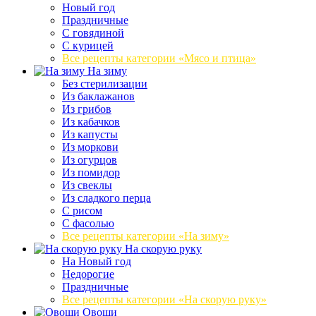
Новый год
Праздничные
С говядиной
С курицей
Все рецепты категории «Мясо и птица»
На зиму
Без стерилизации
Из баклажанов
Из грибов
Из кабачков
Из капусты
Из моркови
Из огурцов
Из помидор
Из свеклы
Из сладкого перца
С рисом
С фасолью
Все рецепты категории «На зиму»
На скорую руку
На Новый год
Недорогие
Праздничные
Все рецепты категории «На скорую руку»
Овощи