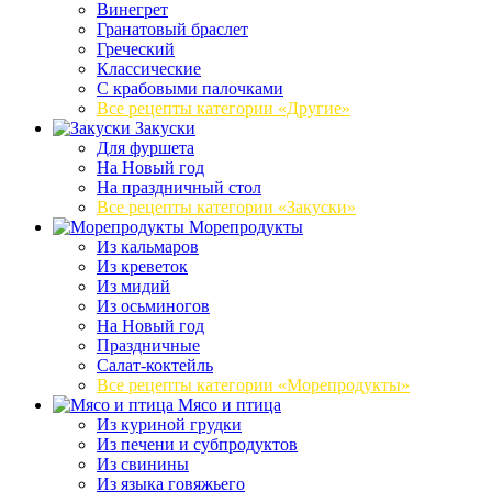
Винегрет
Гранатовый браслет
Греческий
Классические
С крабовыми палочками
Все рецепты категории «Другие»
Закуски
Для фуршета
На Новый год
На праздничный стол
Все рецепты категории «Закуски»
Морепродукты
Из кальмаров
Из креветок
Из мидий
Из осьминогов
На Новый год
Праздничные
Салат-коктейль
Все рецепты категории «Морепродукты»
Мясо и птица
Из куриной грудки
Из печени и субпродуктов
Из свинины
Из языка говяжьего