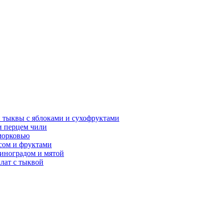
 тыквы с яблоками и сухофруктами
и перцем чили
 морковью
исом и фруктами
виноградом и мятой
лат с тыквой