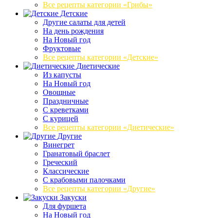
Все рецепты категории «Грибы»
Детские
Другие салаты для детей
На день рождения
На Новый год
Фруктовые
Все рецепты категории «Детские»
Диетические
Из капусты
На Новый год
Овощные
Праздничные
С креветками
С курицей
Все рецепты категории «Диетические»
Другие
Винегрет
Гранатовый браслет
Греческий
Классические
С крабовыми палочками
Все рецепты категории «Другие»
Закуски
Для фуршета
На Новый год