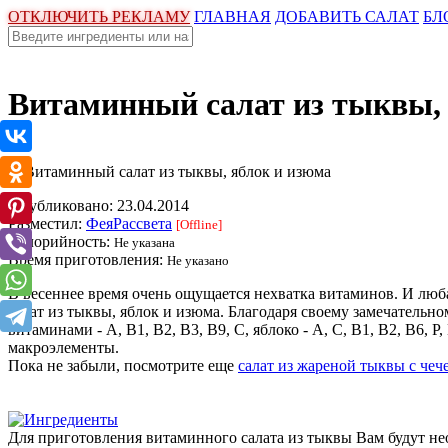
ОТКЛЮЧИТЬ РЕКЛАМУ
ГЛАВНАЯ
ДОБАВИТЬ САЛАТ
БЛ
Витаминный салат из тыквы,
Опубликовано:
23.04.2014
Разместил:
ФеяРассвета
[Offline]
Калорийность:
Не указана
Время приготовления:
Не указано
В весеннее время очень ощущается нехватка витаминов. И люба
салат из тыквы, яблок и изюма. Благодаря своему замечательн
витаминами - А, В1, В2, В3, В9, С, яблоко - А, С, В1, В2, В6, Р
макроэлементы.
Пока не забыли, посмотрите еще
салат из жареной тыквы с чеч
Для приготовления витаминного салата из тыквы Вам будут н