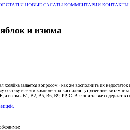
ОГ
СТАТЬИ
НОВЫЕ САЛАТЫ
КОММЕНТАРИИ
КОНТАКТЫ
 яблок и изюма
я хозяйка задается вопросом - как же восполнить их недостато
ому составу все эти компоненты восполнят утраченные витамины 
, Е, а изюм - В1, В2, В5, В6, В9, РР, С. Все они также содержат 
евицей.
еобходимы: