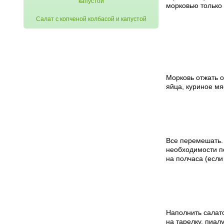
морковью только 
Салат с копченой колбасой и капустой
Морковь отжать о
яйца, куриное мя
Все перемешать. 
необходимости по
на полчаса (если
Наполнить салато
на тарелку, пиал