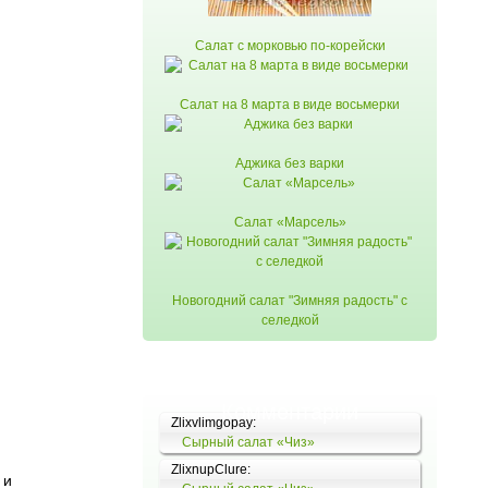
Салат с морковью по-корейски
Салат на 8 марта в виде восьмерки
Аджика без варки
Салат «Марсель»
Новогодний салат "Зимняя радость" с
селедкой
Комментарии
Zlixvlimgopay:
Сырный салат «Чиз»
ZlixnupClure:
 и