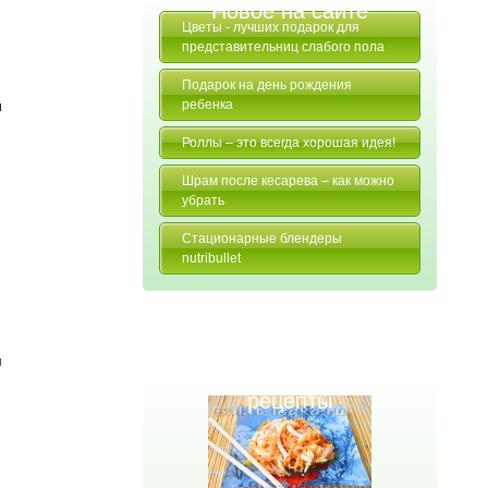
Новое на сайте
Цветы - лучших подарок для
представительниц слабого пола
Подарок на день рождения
и
ребенка
Роллы – это всегда хорошая идея!
Шрам после кесарева – как можно
убрать
Стационарные блендеры
nutribullet
м
Случайные
рецепты