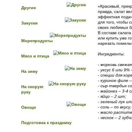
«Красивый, прекр
Другие
правда, салат ве
эффектная подача
для того, чтобы 
Закуски
своих любимых б
В составе салата
или купить уже г
Морепродукты
нарезать помельч
Ингредиенты:
Мясо и птица
- морковь свежая
- уксус 6 или 9% 
На зиму
- специи для кор
- куриное филе –
- сыр твердых с
На скорую
- майонез – 3-4 с
руку
- яйцо – 2 шт;
- зеленый лук ил
- соль – по вкусу;
Овощи
- масло растител
- чеснок – 2 зуб
Подготовка к празднику