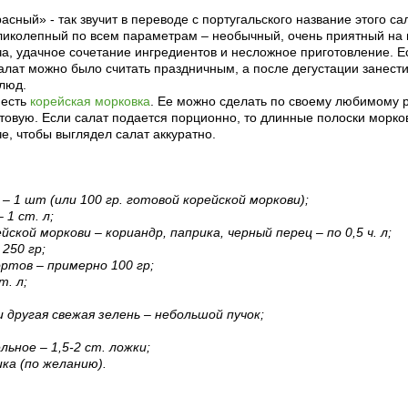
асный» - так звучит в переводе с португальского название этого са
ликолепный по всем параметрам – необычный, очень приятный на 
, удачное сочетание ингредиентов и несложное приготовление. Ес
салат можно было считать праздничным, а после дегустации занести
люд.
 есть
корейская морковка
. Ее можно сделать по своему любимому 
отовую. Если салат подается порционно, то длинные полоски морко
е, чтобы выглядел салат аккуратно.
 – 1 шт (или 100 гр. готовой корейской моркови);
– 1 ст. л;
ейской моркови – кориандр, паприка, черный перец – по 0,5 ч. л;
 250 гр;
ортов – примерно 100 гр;
т. л;
и другая свежая зелень – небольшой пучок;
ьное – 1,5-2 ст. ложки;
чика (по желанию).