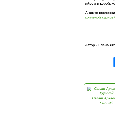
яйцом и корейско
А также поклонн
копченой курице
Автор - Елена Ли
Салат Аркад
курицей