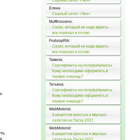
Сырный салат «Чиз»
Елена
Сырный салат «Чиз»
Mufftroxoxino:
Салат, который не надо варить -
все порезал и готово
FrubzopRib:
Салат, который не надо варить -
все порезал и готово
Тамила:
Сертификаты на полуфабрикаты.
Кому необходимо оформлять в
первую очередь?
Татьяна:
Сертификаты на полуфабрикаты.
о
Кому необходимо оформлять в
первую очередь?
WebMotorist:
8 рецептов простых и вкусных
салатов на Пасху-2021
WebMotorist:
уть
8 рецептов простых и вкусных
а,
салатов на Пасху-2021