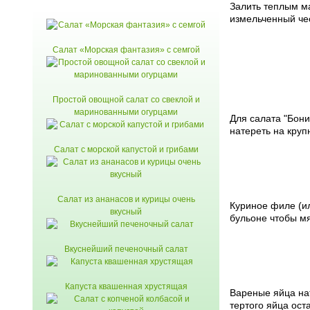
Залить теплым м
измельченный чес
Салат «Морская фантазия» с семгой
Простой овощной салат со свеклой и
маринованными огурцами
Для салата "Бони
натереть на круп
Салат с морской капустой и грибами
Салат из ананасов и курицы очень
Куриное филе (ил
вкусный
бульоне чтобы м
Вкуснейший печеночный салат
Капуста квашенная хрустящая
Вареные яйца нат
тертого яйца ост