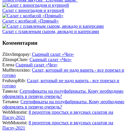
Салат с виноградом и курицей
Салат с колбасой «Пряный»
Салат с плавленым сыром, авокадо и каперсами
Комментарии
Zlixvlimgopay:
Сырный салат «Чиз»
ZlixnupClure:
Сырный салат «Чиз»
Елена
Сырный салат «Чиз»
Mufftroxoxino:
Салат, который не надо варить - все порезал и
готово
FrubzopRib:
Салат, который не надо варить - все порезал и
готово
Тамила:
Сертификаты на полуфабрикаты. Кому необходимо
оформлять в первую очередь?
Татьяна:
Сертификаты на полуфабрикаты. Кому необходимо
оформлять в первую очередь?
WebMotorist:
8 рецептов простых и вкусных салатов на
Пасху-2021
WebMotorist:
8 рецептов простых и вкусных салатов на
Пасху-2021