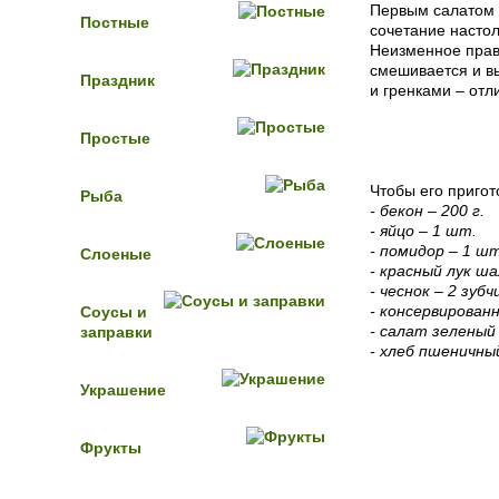
Первым салатом 
Постные
сочетание настол
Неизменное прави
смешивается и вы
Праздник
и гренками – отл
Простые
Чтобы его приго
Рыба
- бекон – 200 г.
- яйцо – 1 шт.
- помидор – 1 шт
Слоеные
- красный лук ш
- чеснок – 2 зубч
- консервированн
Соусы и
- салат зеленый 
заправки
- хлеб пшеничны
Украшение
Фрукты
Пошаговый 