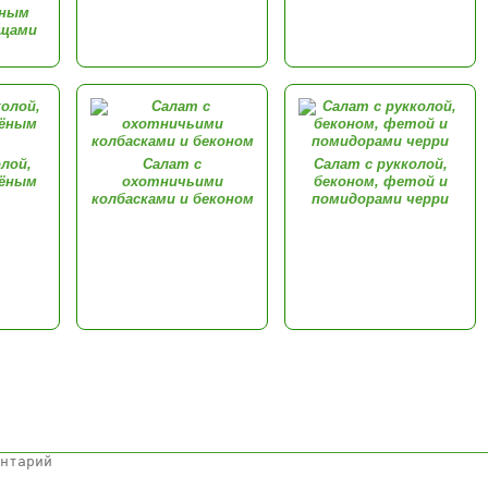
еным
ощами
лой,
Салат с
Салат с рукколой,
шёным
охотничьими
беконом, фетой и
колбасками и беконом
помидорами черри
Комментарии