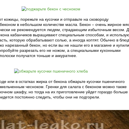
от кожицы, порежьте на кусочки и отправьте на сковороду
беконом в небольшом количестве масла. Бекон – очень жирное мя
ически не рекомендуется людям, страдающим избыточным весом. 
екона кабанчиков выращивают специальным способам, и использу
асть, которую обрабатывают солью, а иногда коптят. Обычно в блю
ко нарезанный бекон, но если вы не нашли его в магазине и купил
опробуйте разрезать его не ножом, а специальными кухонными
полоски получатся тоньше и аккуратнее.
оде или в остатках жирка от бекона обжарьте кусочки пшеничного
змельченным чесноком. Гренки для салата с беконом можно также
рочном шкафу, но тогда на их приготовление уйдет гораздо больше
идется постоянно следить, чтобы они не подгорели.