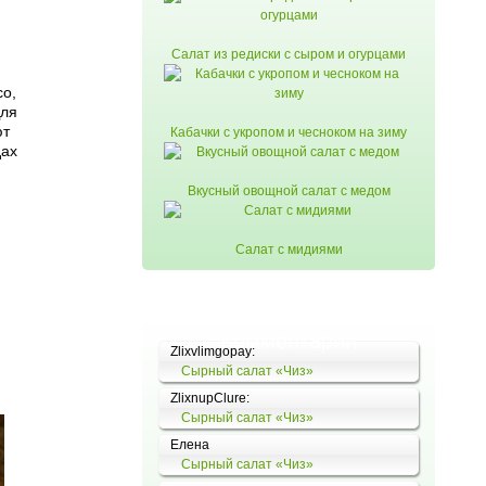
Салат из редиски с сыром и огурцами
со,
Для
ют
Кабачки с укропом и чесноком на зиму
дах
и
Вкусный овощной салат с медом
Салат с мидиями
Комментарии
Zlixvlimgopay:
Сырный салат «Чиз»
ZlixnupClure:
Сырный салат «Чиз»
Елена
Сырный салат «Чиз»