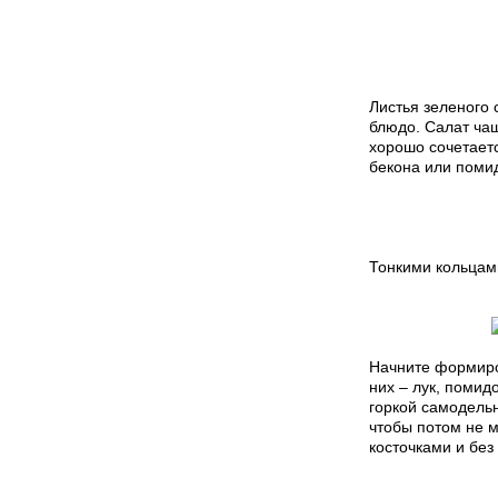
Листья зеленого 
блюдо. Салат чащ
хорошо сочетаетс
бекона или помид
Тонкими кольцами
Начните формиров
них – лук, помид
горкой самодельн
чтобы потом не м
косточками и без 