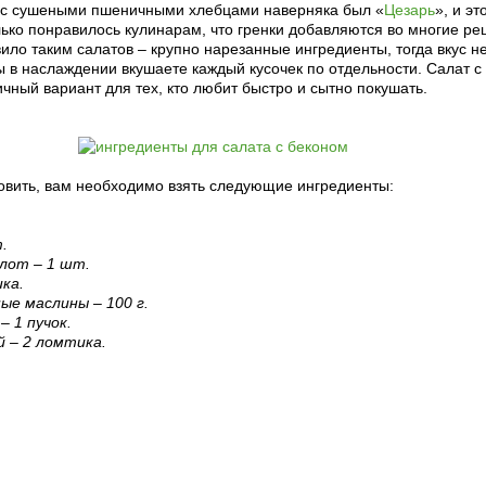
с сушеными пшеничными хлебцами наверняка был «
Цезарь
», и эт
ько понравилось кулинарам, что гренки добавляются во многие ре
ло таким салатов – крупно нарезанные ингредиенты, тогда вкус н
 в наслаждении вкушаете каждый кусочек по отдельности. Салат с
ичный вариант для тех, кто любит быстро и сытно покушать.
товить, вам необходимо взять следующие ингредиенты:
.
алот – 1 шт.
ика.
ые маслины – 100 г.
– 1 пучок.
й – 2 ломтика.
рецепт с фото: