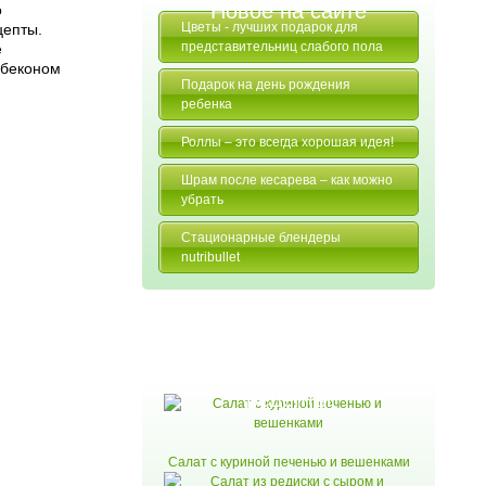
Новое на сайте
о
Цветы - лучших подарок для
цепты.
представительниц слабого пола
е
 беконом
Подарок на день рождения
ребенка
Роллы – это всегда хорошая идея!
Шрам после кесарева – как можно
убрать
Стационарные блендеры
nutribullet
Случайные
рецепты
Салат с куриной печенью и вешенками