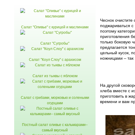
Чеснок очистите 
поджариваться с 
Салат "Оливье" с курицей и маслинами
поэтому категор
приготовления б
только боковую ч
Cалат "Сугробы"
предлагается тон
цельный кусок, п
ножницами – так 
Салат "Коул Слоу" с арахисом
Салат из тыквы с яблоком
На другой сковор
хлеба вместе с и
приготовить в жа
Салат с грибами, морковью и солеными
времени и вам пр
огурцами
Постный салат оливье с кальмарами–
самый вкусный