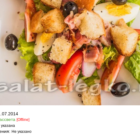
1.07.2014
ассвета
[Offline]
 указана
ения:
Не указано