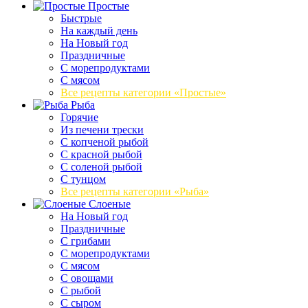
Простые
Быстрые
На каждый день
На Новый год
Праздничные
С морепродуктами
С мясом
Все рецепты категории «Простые»
Рыба
Горячие
Из печени трески
С копченой рыбой
С красной рыбой
С соленой рыбой
С тунцом
Все рецепты категории «Рыба»
Слоеные
На Новый год
Праздничные
С грибами
С морепродуктами
С мясом
С овощами
С рыбой
С сыром