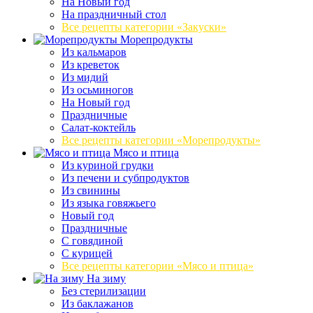
На Новый год
На праздничный стол
Все рецепты категории «Закуски»
Морепродукты
Из кальмаров
Из креветок
Из мидий
Из осьминогов
На Новый год
Праздничные
Салат-коктейль
Все рецепты категории «Морепродукты»
Мясо и птица
Из куриной грудки
Из печени и субпродуктов
Из свинины
Из языка говяжьего
Новый год
Праздничные
С говядиной
С курицей
Все рецепты категории «Мясо и птица»
На зиму
Без стерилизации
Из баклажанов