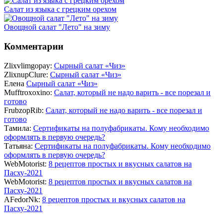
Салат из языка с грецким орехом
Овощной салат "Лето" на зиму
Комментарии
Zlixvlimgopay:
Сырный салат «Чиз»
ZlixnupClure:
Сырный салат «Чиз»
Елена
Сырный салат «Чиз»
Mufftroxoxino:
Салат, который не надо варить - все порезал и
готово
FrubzopRib:
Салат, который не надо варить - все порезал и
готово
Тамила:
Сертификаты на полуфабрикаты. Кому необходимо
оформлять в первую очередь?
Татьяна:
Сертификаты на полуфабрикаты. Кому необходимо
оформлять в первую очередь?
WebMotorist:
8 рецептов простых и вкусных салатов на
Пасху-2021
WebMotorist:
8 рецептов простых и вкусных салатов на
Пасху-2021
AFedorNk:
8 рецептов простых и вкусных салатов на
Пасху-2021