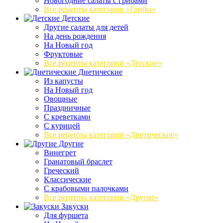
Новогодние салаты с грибами
Все рецепты категории «Грибы»
Детские
Другие салаты для детей
На день рождения
На Новый год
Фруктовые
Все рецепты категории «Детские»
Диетические
Из капусты
На Новый год
Овощные
Праздничные
С креветками
С курицей
Все рецепты категории «Диетические»
Другие
Винегрет
Гранатовый браслет
Греческий
Классические
С крабовыми палочками
Все рецепты категории «Другие»
Закуски
Для фуршета