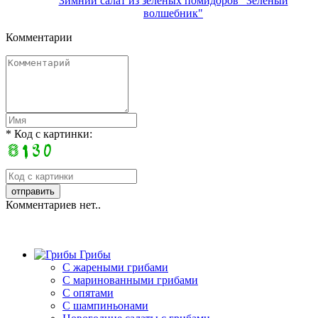
Зимний салат из зеленых помидоров "Зеленый
волшебник"
Комментарии
* Код с картинки:
Комментариев нет..
Грибы
C жареными грибами
C маринованными грибами
C опятами
C шампиньонами