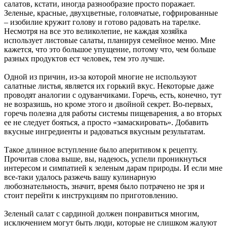
салатов, кстати, иногда разнообразие просто поражает.
Зеленые, красные, двухцветные, головчатые, гофрированные
– изобилие кружит голову и готово радовать на тарелке.
Несмотря на все это великолепие, не каждая хозяйка
использует листовые салаты, планируя семейное меню. Мне
кажется, что это большое упущение, потому что, чем больше
разных продуктов ест человек, тем это лучше.
Одной из причин, из-за которой многие не используют
салатные листья, является их горький вкус. Некоторые даже
проводят аналогии с одуванчиками. Горечь, есть, конечно, тут
не возразишь, но кроме этого и двойной секрет. Во-первых,
горечь полезна для работы системы пищеварения, а во вторых
ее не следует бояться, а просто «замаскировать». Добавить
вкусные ингредиенты и радоваться вкусным результатам.
Такое длинное вступление было аперитивом к рецепту.
Прочитав слова выше, вы, надеюсь, успели проникнуться
интересом и симпатией к зеленым дарам природы. И если мне
все-таки удалось разжечь вашу кулинарную
любознательность, значит, время было потрачено не зря и
стоит перейти к инструкциям по приготовлению.
Зеленый салат с сардиной должен понравиться многим,
исключением могут быть люди, которые не слишком жалуют