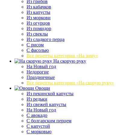
Из грибов
Из кабачков
Из капусты
Из моркови
Из огурцов
Из помидор
Из свеклы
Из сладкого перца
С рисом
С фасолью
Все рецепты категории «На зиму»
На скорую руку
На Новый год
Недорогие
Праздничные
Все рецепты категории «На скорую руку»
Овощи
Из пекинской капусты
Из редьки
Из свежей капусты
На Новый год
С авокадо
С болгарским перцем
С капустой
С морковью