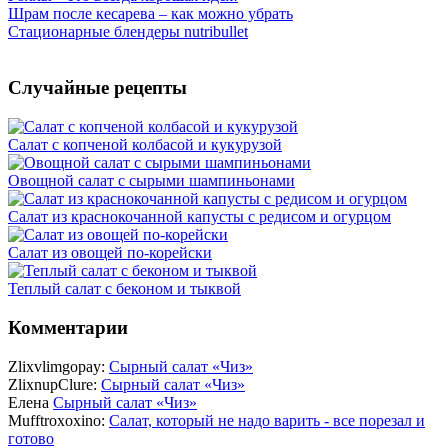
Шрам после кесарева – как можно убрать
Стационарные блендеры nutribullet
Случайные рецепты
Салат с копченой колбасой и кукурузой
Овощной салат с сырыми шампиньонами
Салат из краснокочанной капусты с редисом и огурцом
Салат из овощей по-корейски
Теплый салат с беконом и тыквой
Комментарии
Zlixvlimgopay:
Сырный салат «Чиз»
ZlixnupClure:
Сырный салат «Чиз»
Елена
Сырный салат «Чиз»
Mufftroxoxino:
Салат, который не надо варить - все порезал и
готово