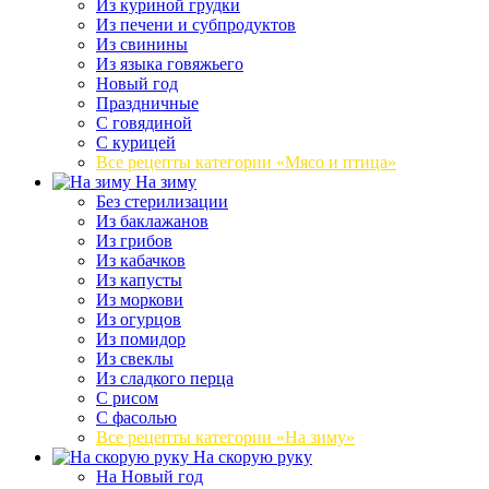
Из куриной грудки
Из печени и субпродуктов
Из свинины
Из языка говяжьего
Новый год
Праздничные
С говядиной
С курицей
Все рецепты категории «Мясо и птица»
На зиму
Без стерилизации
Из баклажанов
Из грибов
Из кабачков
Из капусты
Из моркови
Из огурцов
Из помидор
Из свеклы
Из сладкого перца
С рисом
С фасолью
Все рецепты категории «На зиму»
На скорую руку
На Новый год