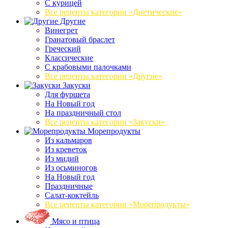
С курицей
Все рецепты категории «Диетические»
Другие
Винегрет
Гранатовый браслет
Греческий
Классические
С крабовыми палочками
Все рецепты категории «Другие»
Закуски
Для фуршета
На Новый год
На праздничный стол
Все рецепты категории «Закуски»
Морепродукты
Из кальмаров
Из креветок
Из мидий
Из осьминогов
На Новый год
Праздничные
Салат-коктейль
Все рецепты категории «Морепродукты»
Мясо и птица