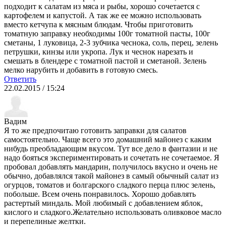
подходит к салатам из мяса и рыбы, хорошо сочетается с
картофелем и капустой. А так же ее можно использовать
вместо кетчупа к мясным блюдам. Чтобы приготовить
томатную заправку необходимы 100г томатной пасты, 100г
сметаны, 1 луковица, 2-3 зубчика чеснока, соль, перец, зелень
петрушки, кинзы или укропа. Лук и чеснок нарезать и
смешать в блендере с томатной пастой и сметаной. Зелень
мелко нарубить и добавить в готовую смесь.
Ответить
22.02.2015 / 15:24
Вадим
Я то же предпочитаю готовить заправки для салатов
самостоятельно. Чаще всего это домашний майонез с каким
нибудь преобладающим вкусом. Тут все дело в фантазии и не
надо бояться экспериментировать и сочетать не сочетаемое. Я
пробовал добавлять мандарин, получилось вкусно и очень не
обычно, добавлялся такой майонез в самый обычный салат из
огурцов, томатов и болгарского сладкого перца плюс зелень,
побольше. Всем очень понравилось. Хорошо добавлять
растертый миндаль. Мой любимый с добавлением яблок,
кислого и сладкого.Желательно использовать оливковое масло
и перепелиные желтки.