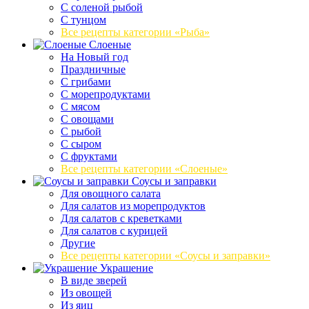
С соленой рыбой
С тунцом
Все рецепты категории «Рыба»
Слоеные
На Новый год
Праздничные
С грибами
С морепродуктами
С мясом
С овощами
С рыбой
С сыром
С фруктами
Все рецепты категории «Слоеные»
Соусы и заправки
Для овощного салата
Для салатов из морепродуктов
Для салатов с креветками
Для салатов с курицей
Другие
Все рецепты категории «Соусы и заправки»
Украшение
В виде зверей
Из овощей
Из яиц