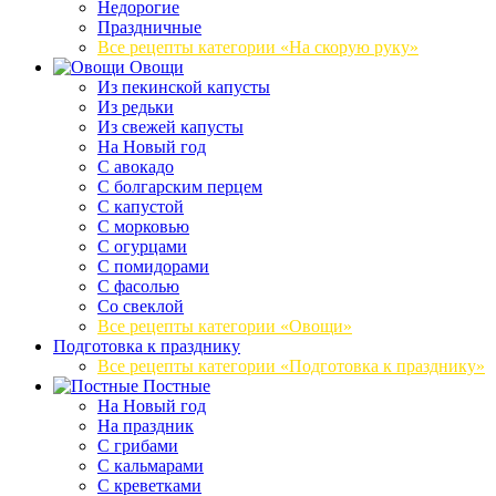
Недорогие
Праздничные
Все рецепты категории «На скорую руку»
Овощи
Из пекинской капусты
Из редьки
Из свежей капусты
На Новый год
С авокадо
С болгарским перцем
С капустой
С морковью
С огурцами
С помидорами
С фасолью
Со свеклой
Все рецепты категории «Овощи»
Подготовка к празднику
Все рецепты категории «Подготовка к празднику»
Постные
На Новый год
На праздник
С грибами
С кальмарами
С креветками