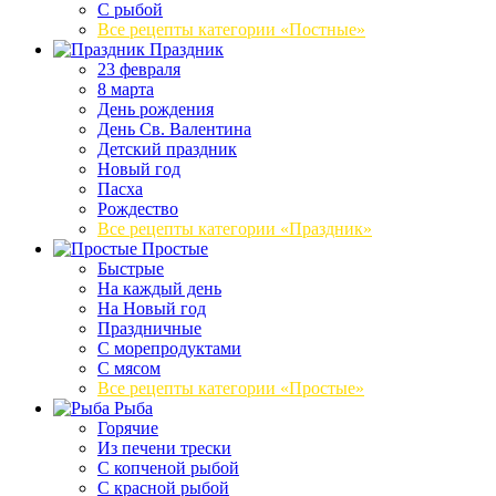
С рыбой
Все рецепты категории «Постные»
Праздник
23 февраля
8 марта
День рождения
День Св. Валентина
Детский праздник
Новый год
Пасха
Рождество
Все рецепты категории «Праздник»
Простые
Быстрые
На каждый день
На Новый год
Праздничные
С морепродуктами
С мясом
Все рецепты категории «Простые»
Рыба
Горячие
Из печени трески
С копченой рыбой
С красной рыбой