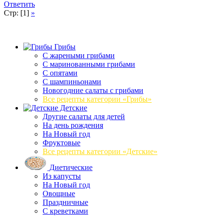
Ответить
Стр: [1]
»
Грибы
C жареными грибами
C маринованными грибами
C опятами
C шампиньонами
Новогодние салаты с грибами
Все рецепты категории «Грибы»
Детские
Другие салаты для детей
На день рождения
На Новый год
Фруктовые
Все рецепты категории «Детские»
Диетические
Из капусты
На Новый год
Овощные
Праздничные
С креветками