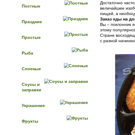
Достаточно часто
Постные
величайшее изобр
пищей, а необхо
Заказ еды на до
Праздник
Вы – поклонник я
этому популярном
Стране восходящ
Простые
с разной начинко
Рыба
Слоеные
Соусы и
заправки
Украшение
Фрукты