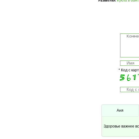
Кукла в бан
Разместил:
* Код с кар
Аня
Здоровье важнее вс