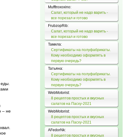
Mufftroxoxino:
Салат, который не надо варить -
все порезал и готово
FrubzopRib:
Салат, который не надо варить -
все порезал и готово
Тамила:
Сертификаты на полуфабрикаты.
Кому необходимо оформлять в
первую очередь?
Татьяна:
Сертификаты на полуфабрикаты.
Кому необходимо оформлять в
 еды.
первую очередь?
гами
WebMotorist:
8 рецептов простых и вкусных
салатов на Пасху-2021
м
 – не
WebMotorist:
8 рецептов простых и вкусных
салатов на Пасху-2021
хвал.
AFedorNk:
рое
8 рецептов простых и вкусных