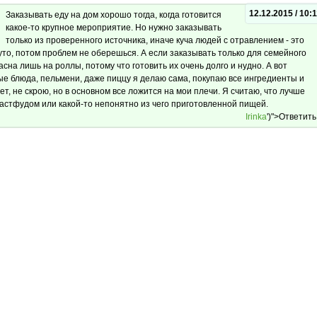
12.12.2015 / 10:
Заказывать еду на дом хорошо тогда, когда готовится
какое-то крупное мероприятие. Но нужно заказывать
только из проверенного источника, иначе куча людей с отравлением - это
руто, потом проблем не оберешься. А если заказывать только для семейного
асна лишь на роллы, потому что готовить их очень долго и нудно. А вот
ые блюда, пельмени, даже пиццу я делаю сама, покупаю все ингредиенты и
т, не скрою, но в основном все ложится на мои плечи. Я считаю, что лучше
фастфудом или какой-то непонятно из чего приготовленной пищей.
Irinka
')">Ответить