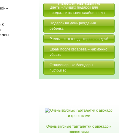
Новое на сайте
Цветы - лучших подарок для
ной»
представительниц слабого пола
Подарок на день рождения
 к
ребенка
в
роллы
Роллы – это всегда хорошая идея!
Шрам после кесарева – как можно
убрать
Стационарные блендеры
nutribullet
Случайные
рецепты
Очень вкусные тарталетки с авокадо и
креветками