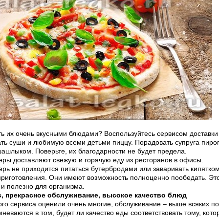
ть их очень вкусными блюдами? Воспользуйтесь сервисом доставки
ать суши и любимую всеми детьми пиццу. Порадовать супруга пиро
ашлыком. Поверьте, их благодарности не будет предела.
еры доставляют свежую и горячую еду из ресторанов в офисы.
ерь не приходится питаться бутербродами или заваривать кипятко
приготовления. Они имеют возможность полноценно пообедать. Это
о и полезно для организма.
, прекрасное обслуживание, высокое качество блюд
го сервиса оценили очень многие, обслуживание – выше всяких по
неваются в том, будет ли качество еды соответствовать тому, кото