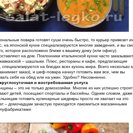
ональные повара готовят суши очень быстро, то курьер привезет и
, на японской кухне специализируются многие заведения, и вы см
о, которое расположено ближе к вашему дому (или офису).
оставляют на дом. Поклонники итальянской кухни часто заказываю
 кавказской – шашлыки. Плюс, рестораны и кафе, предлагающие
 специализируются на блюдах всех кухонь мира. Всего несколько 
занимает заказ), и шеф-повара начнут готовить вам все, чем вы
вать себя на обед или на ужин. Удобно? Несомненно.
 круглосуточная и востребованная услуга
щины – это не только домохозяйки. Многие из них успешно строят
ывают детей, посещают спортзалы и бассейны. Одним словом, даже
льницам готовить кулинарные шедевры просто не хватает на это
тат – домочадцам зачастую приходится лакомиться магазинными
луфабрикатами.