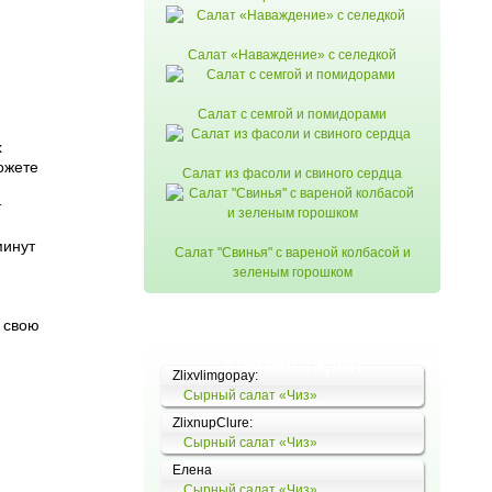
Салат «Наваждение» с селедкой
Салат с семгой и помидорами
х
ожете
Салат из фасоли и свиного сердца
т
минут
Салат "Свинья" с вареной колбасой и
зеленым горошком
 свою
Комментарии
Zlixvlimgopay:
Сырный салат «Чиз»
ZlixnupClure:
Сырный салат «Чиз»
Елена
Сырный салат «Чиз»