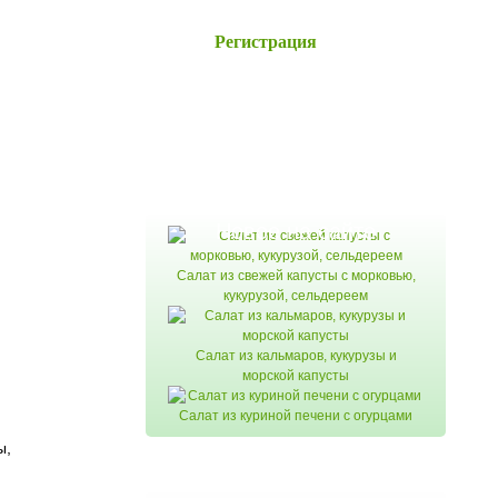
Регистрация
Новое на сайте
Салат из свежей капусты с морковью,
кукурузой, сельдереем
Салат из кальмаров, кукурузы и
морской капусты
Салат из куриной печени с огурцами
ы,