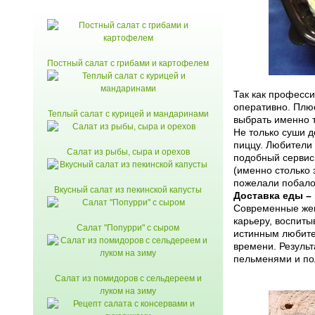
Постный салат с грибами и картофелем
Так как професси
оперативно. Плюс
Теплый салат с курицей и мандаринами
выбрать именно т
Не только суши д
пиццу. Любители
Салат из рыбы, сыра и орехов
подобный сервис,
(именно столько 
пожелали побало
Вкусный салат из пекинской капусты
Доставка еды –
Современные жен
карьеру, воспит
Салат "Попурри" с сыром
истинным любите
времени. Резуль
пельменями и по
Салат из помидоров с сельдереем и
луком на зиму