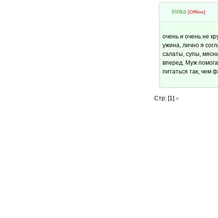
Irinka
[Offline]
очень и очень не к
ужина, лично я согл
салаты, супы, мясн
вперед. Муж помогае
питаться так, чем 
Стр: [1]
»