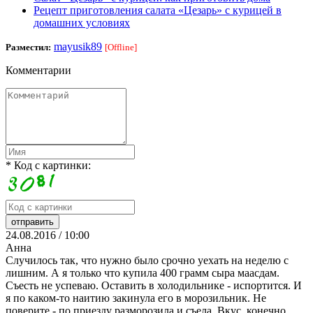
Рецепт приготовления салата «Цезарь» с курицей в
домашних условиях
mayusik89
Разместил:
[Offline]
Комментарии
* Код с картинки:
24.08.2016 / 10:00
Анна
Случилось так, что нужно было срочно уехать на неделю с
лишним. А я только что купила 400 грамм сыра маасдам.
Съесть не успеваю. Оставить в холодильнике - испортится. И
я по каком-то наитию закинула его в морозильник. Не
поверите - по приезду разморозила и съела. Вкус, конечно,