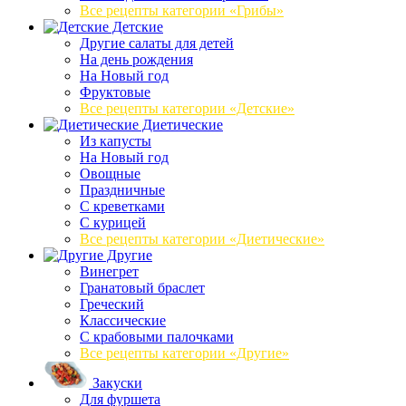
Все рецепты категории «Грибы»
Детские
Другие салаты для детей
На день рождения
На Новый год
Фруктовые
Все рецепты категории «Детские»
Диетические
Из капусты
На Новый год
Овощные
Праздничные
С креветками
С курицей
Все рецепты категории «Диетические»
Другие
Винегрет
Гранатовый браслет
Греческий
Классические
С крабовыми палочками
Все рецепты категории «Другие»
Закуски
Для фуршета