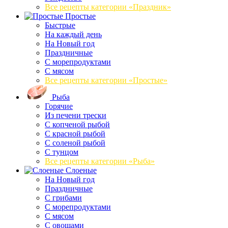
Все рецепты категории «Праздник»
Простые
Быстрые
На каждый день
На Новый год
Праздничные
С морепродуктами
С мясом
Все рецепты категории «Простые»
Рыба
Горячие
Из печени трески
С копченой рыбой
С красной рыбой
С соленой рыбой
С тунцом
Все рецепты категории «Рыба»
Слоеные
На Новый год
Праздничные
С грибами
С морепродуктами
С мясом
С овощами