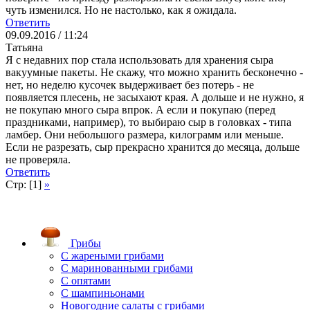
чуть изменился. Но не настолько, как я ожидала.
Ответить
09.09.2016 / 11:24
Татьяна
Я с недавних пор стала использовать для хранения сыра
вакуумные пакеты. Не скажу, что можно хранить бесконечно -
нет, но неделю кусочек выдерживает без потерь - не
появляется плесень, не засыхают края. А дольше и не нужно, я
не покупаю много сыра впрок. А если и покупаю (перед
праздниками, например), то выбираю сыр в головках - типа
ламбер. Они небольшого размера, килограмм или меньше.
Если не разрезать, сыр прекрасно хранится до месяца, дольше
не проверяла.
Ответить
Стр: [1]
»
Грибы
C жареными грибами
C маринованными грибами
C опятами
C шампиньонами
Новогодние салаты с грибами