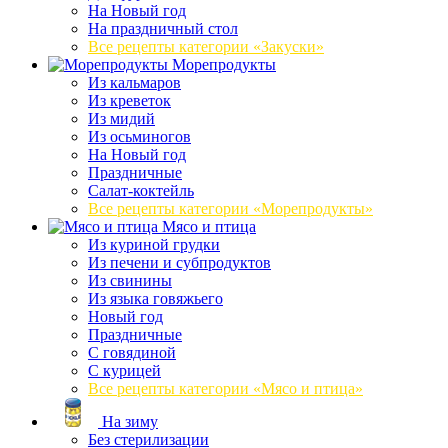
На Новый год
На праздничный стол
Все рецепты категории «Закуски»
Морепродукты
Из кальмаров
Из креветок
Из мидий
Из осьминогов
На Новый год
Праздничные
Салат-коктейль
Все рецепты категории «Морепродукты»
Мясо и птица
Из куриной грудки
Из печени и субпродуктов
Из свинины
Из языка говяжьего
Новый год
Праздничные
С говядиной
С курицей
Все рецепты категории «Мясо и птица»
На зиму
Без стерилизации