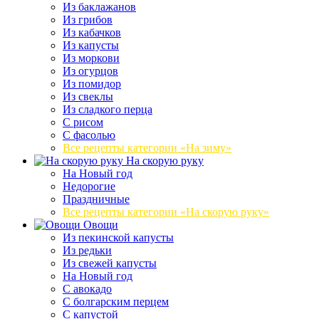
Из баклажанов
Из грибов
Из кабачков
Из капусты
Из моркови
Из огурцов
Из помидор
Из свеклы
Из сладкого перца
С рисом
С фасолью
Все рецепты категории «На зиму»
На скорую руку
На Новый год
Недорогие
Праздничные
Все рецепты категории «На скорую руку»
Овощи
Из пекинской капусты
Из редьки
Из свежей капусты
На Новый год
С авокадо
С болгарским перцем
С капустой