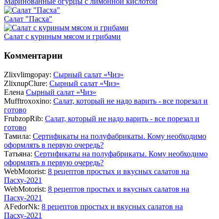
Маринованные огурцы с лимонной кислотой
Салат "Пасха"
Салат с куриным мясом и грибами
Комментарии
Zlixvlimgopay:
Сырный салат «Чиз»
ZlixnupClure:
Сырный салат «Чиз»
Елена
Сырный салат «Чиз»
Mufftroxoxino:
Салат, который не надо варить - все порезал и
готово
FrubzopRib:
Салат, который не надо варить - все порезал и
готово
Тамила:
Сертификаты на полуфабрикаты. Кому необходимо
оформлять в первую очередь?
Татьяна:
Сертификаты на полуфабрикаты. Кому необходимо
оформлять в первую очередь?
WebMotorist:
8 рецептов простых и вкусных салатов на
Пасху-2021
WebMotorist:
8 рецептов простых и вкусных салатов на
Пасху-2021
AFedorNk:
8 рецептов простых и вкусных салатов на
Пасху-2021