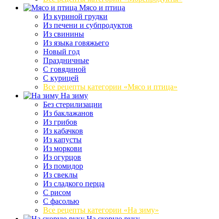
Мясо и птица
Из куриной грудки
Из печени и субпродуктов
Из свинины
Из языка говяжьего
Новый год
Праздничные
С говядиной
С курицей
Все рецепты категории «Мясо и птица»
На зиму
Без стерилизации
Из баклажанов
Из грибов
Из кабачков
Из капусты
Из моркови
Из огурцов
Из помидор
Из свеклы
Из сладкого перца
С рисом
С фасолью
Все рецепты категории «На зиму»
На скорую руку