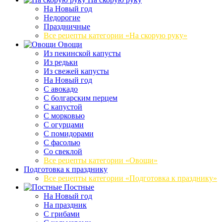
На Новый год
Недорогие
Праздничные
Все рецепты категории «На скорую руку»
Овощи
Из пекинской капусты
Из редьки
Из свежей капусты
На Новый год
С авокадо
С болгарским перцем
С капустой
С морковью
С огурцами
С помидорами
С фасолью
Со свеклой
Все рецепты категории «Овощи»
Подготовка к празднику
Все рецепты категории «Подготовка к празднику»
Постные
На Новый год
На праздник
С грибами