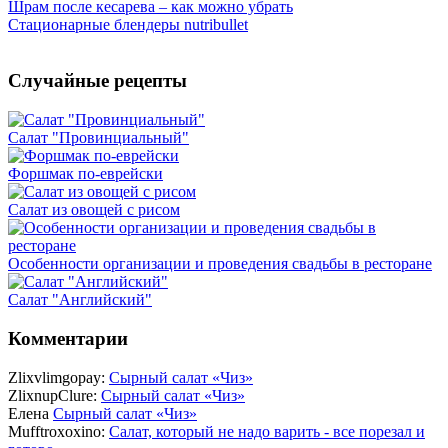
Шрам после кесарева – как можно убрать
Стационарные блендеры nutribullet
Случайные рецепты
Салат "Провинциальный"
Форшмак по-еврейски
Салат из овощей с рисом
Особенности организации и проведения свадьбы в ресторане
Салат "Английский"
Комментарии
Zlixvlimgopay:
Сырный салат «Чиз»
ZlixnupClure:
Сырный салат «Чиз»
Елена
Сырный салат «Чиз»
Mufftroxoxino:
Салат, который не надо варить - все порезал и