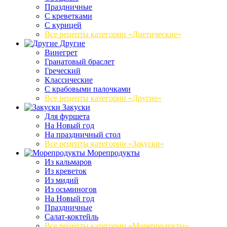
Праздничные
С креветками
С курицей
Все рецепты категории «Диетические»
Другие
Винегрет
Гранатовый браслет
Греческий
Классические
С крабовыми палочками
Все рецепты категории «Другие»
Закуски
Для фуршета
На Новый год
На праздничный стол
Все рецепты категории «Закуски»
Морепродукты
Из кальмаров
Из креветок
Из мидий
Из осьминогов
На Новый год
Праздничные
Салат-коктейль
Все рецепты категории «Морепродукты»