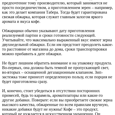
предпочтение тому производителю, который занимается не
просто посредничеством, а приготовлением зерен – например,
как это делает компания Табера. Тогда будет гарантирована
свежая обжарка, которая служит главным залогом яркого
аромата и вкуса кофе.
Обжарщики обычно указывают дату приготовления
реализуемой партии и сроки готовности следующей.
Учитывайте, что максимально выраженный вкус имеют зерна
двухнедельной обжарки. Если им предстоит преодолеть какое-
то расстояние от магазина до дома, сроки транспортировки
можно прибавить к дате обжарки.
Не будет лишним обратить внимание и на упаковку продукта.
Во-первых, она должна быть темной не пропускающей свет,
во-вторых – оснащенной дегазационным клапаном. Зип-
застежка тоже принесет определенную пользу, если порция не
будет приготовлена сразу.
И, конечно, стоит убедиться в отсутствии посторонних
примесей, будь то карамель, ароматизаторы или какие-то
другие добавки. Поверьте: если вы приобретаете свежие зерна
высокого качества, обжаренные по всем правилам вручную,
никакие добавки будут не нужны! Кофе – это продукт,
который не нуждается в искусственном украшении. Он