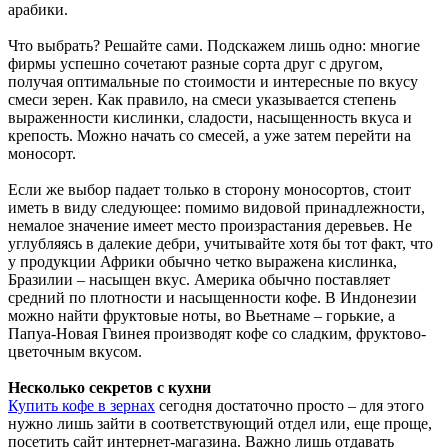
арабики.
Что выбрать? Решайте сами. Подскажем лишь одно: многие
фирмы успешно сочетают разные сорта друг с другом,
получая оптимальные по стоимости и интересные по вкусу
смеси зерен. Как правило, на смеси указывается степень
выраженности кислинки, сладости, насыщенность вкуса и
крепость. Можно начать со смесей, а уже затем перейти на
моносорт.
Если же выбор падает только в сторону моносортов, стоит
иметь в виду следующее: помимо видовой принадлежности,
немалое значение имеет место произрастания деревьев. Не
углубляясь в далекие дебри, учитывайте хотя бы тот факт, что
у продукции Африки обычно четко выражена кислинка,
Бразилии – насыщен вкус. Америка обычно поставляет
средний по плотности и насыщенности кофе. В Индонезии
можно найти фруктовые ноты, во Вьетнаме – горькие, а
Папуа-Новая Гвинея производят кофе со сладким, фруктово-
цветочным вкусом.
Несколько секретов с кухни
Купить кофе в зернах
сегодня достаточно просто – для этого
нужно лишь зайти в соответствующий отдел или, еще проще,
посетить сайт интернет-магазина. Важно лишь отдавать