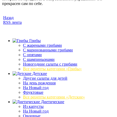
прекрасен сам по себе.
Назад
RSS лента
Грибы
C жареными грибами
C маринованными грибами
C опятами
C шампиньонами
Новогодние салаты с грибами
Все рецепты категории «Грибы»
Детские
Другие салаты для детей
На день рождения
На Новый год
Фруктовые
Все рецепты категории «Детские»
Диетические
Из капусты
На Новый год
Овощные