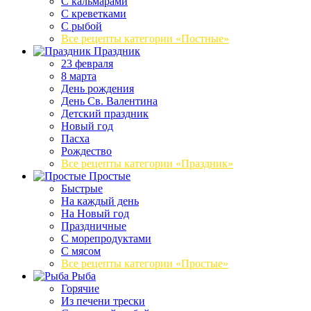
С кальмарами
С креветками
С рыбой
Все рецепты категории «Постные»
Праздник
23 февраля
8 марта
День рождения
День Св. Валентина
Детский праздник
Новый год
Пасха
Рождество
Все рецепты категории «Праздник»
Простые
Быстрые
На каждый день
На Новый год
Праздничные
С морепродуктами
С мясом
Все рецепты категории «Простые»
Рыба
Горячие
Из печени трески