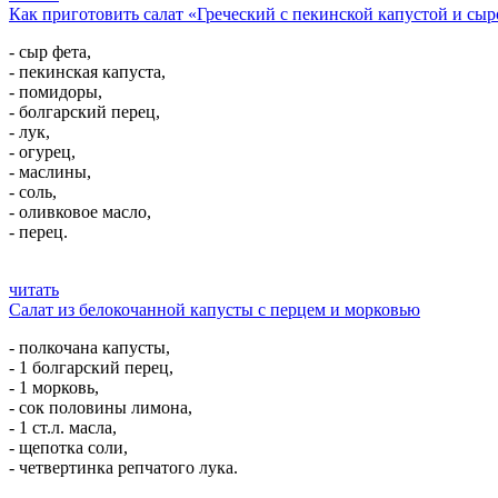
Как приготовить салат «Греческий с пекинской капустой и сы
- сыр фета,
- пекинская капуста,
- помидоры,
- болгарский перец,
- лук,
- огурец,
- маслины,
- соль,
- оливковое масло,
- перец.
читать
Салат из белокочанной капусты с перцем и морковью
- полкочана капусты,
- 1 болгарский перец,
- 1 морковь,
- сок половины лимона,
- 1 ст.л. масла,
- щепотка соли,
- четвертинка репчатого лука.