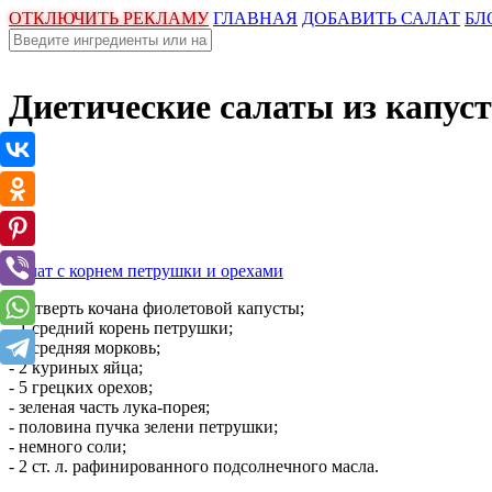
ОТКЛЮЧИТЬ РЕКЛАМУ
ГЛАВНАЯ
ДОБАВИТЬ САЛАТ
БЛ
Диетические салаты из капус
Салат с корнем петрушки и орехами
- четверть кочана фиолетовой капусты;
- 1 средний корень петрушки;
- 1 средняя морковь;
- 2 куриных яйца;
- 5 грецких орехов;
- зеленая часть лука-порея;
- половина пучка зелени петрушки;
- немного соли;
- 2 ст. л. рафинированного подсолнечного масла.