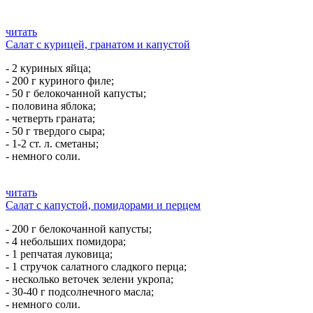
читать
Салат с курицей, гранатом и капустой
- 2 куриных яйца;
- 200 г куриного филе;
- 50 г белокочанной капусты;
- половина яблока;
- четверть граната;
- 50 г твердого сыра;
- 1-2 ст. л. сметаны;
- немного соли.
читать
Салат с капустой, помидорами и перцем
- 200 г белокочанной капусты;
- 4 небольших помидора;
- 1 репчатая луковица;
- 1 стручок салатного сладкого перца;
- несколько веточек зелени укропа;
- 30-40 г подсолнечного масла;
- немного соли.