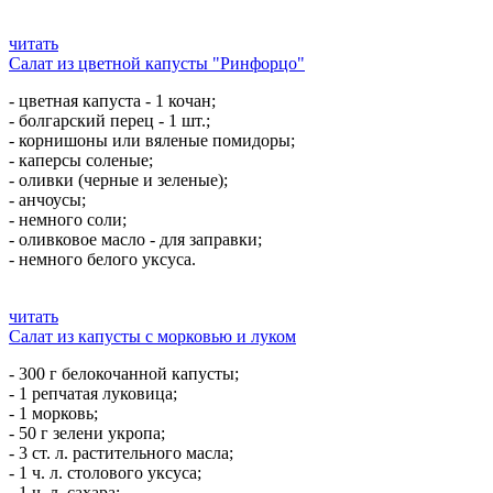
читать
Салат из цветной капусты "Ринфорцо"
- цветная капуста - 1 кочан;
- болгарский перец - 1 шт.;
- корнишоны или вяленые помидоры;
- каперсы соленые;
- оливки (черные и зеленые);
- анчоусы;
- немного соли;
- оливковое масло - для заправки;
- немного белого уксуса.
читать
Салат из капусты с морковью и луком
- 300 г белокочанной капусты;
- 1 репчатая луковица;
- 1 морковь;
- 50 г зелени укропа;
- 3 ст. л. растительного масла;
- 1 ч. л. столового уксуса;
- 1 ч. л. сахара;