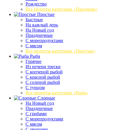
Рождество
Все рецепты категории «Праздник»
Простые
Быстрые
На каждый день
На Новый год
Праздничные
С морепродуктами
С мясом
Все рецепты категории «Простые»
Рыба
Горячие
Из печени трески
С копченой рыбой
С красной рыбой
С соленой рыбой
С тунцом
Все рецепты категории «Рыба»
Слоеные
На Новый год
Праздничные
С грибами
С морепродуктами
С мясом
С овощами