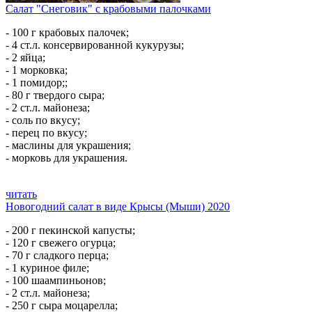
Салат "Снеговик" с крабовыми палочками
- 100 г крабовых палочек;
- 4 ст.л. консервированной кукурузы;
- 2 яйца;
- 1 морковка;
- 1 помидор;;
- 80 г твердого сыра;
- 2 ст.л. майонеза;
- соль по вкусу;
- перец по вкусу;
- маслины для украшения;
- морковь для украшения.
читать
Новогодний салат в виде Крысы (Мыши) 2020
- 200 г пекинской капусты;
- 120 г свежего огурца;
- 70 г сладкого перца;
- 1 куриное филе;
- 100 шаампиньонов;
- 2 ст.л. майонеза;
- 250 г сыра моцарелла;