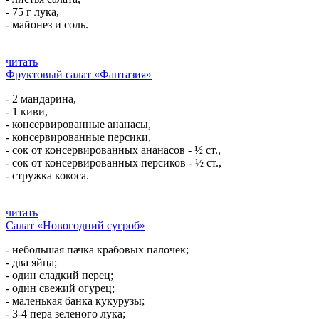
- 75 г лука,
- майонез и соль.
читать
Фруктовый салат «Фантазия»
- 2 мандарина,
- 1 киви,
- консервированные ананасы,
- консервированные персики,
- сок от консервированных ананасов - ½ ст.,
- сок от консервированных персиков - ½ ст.,
- стружка кокоса.
читать
Салат «Новогодний сугроб»
- небольшая пачка крабовых палочек;
- два яйца;
- один сладкий перец;
- один свежий огурец;
- маленькая банка кукурузы;
- 3-4 пера зеленого лука;