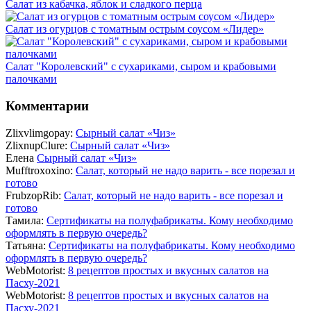
Салат из кабачка, яблок и сладкого перца
Салат из огурцов с томатным острым соусом «Лидер»
Салат "Королевский" с сухариками, сыром и крабовыми
палочками
Комментарии
Zlixvlimgopay:
Сырный салат «Чиз»
ZlixnupClure:
Сырный салат «Чиз»
Елена
Сырный салат «Чиз»
Mufftroxoxino:
Салат, который не надо варить - все порезал и
готово
FrubzopRib:
Салат, который не надо варить - все порезал и
готово
Тамила:
Сертификаты на полуфабрикаты. Кому необходимо
оформлять в первую очередь?
Татьяна:
Сертификаты на полуфабрикаты. Кому необходимо
оформлять в первую очередь?
WebMotorist:
8 рецептов простых и вкусных салатов на
Пасху-2021
WebMotorist:
8 рецептов простых и вкусных салатов на
Пасху-2021