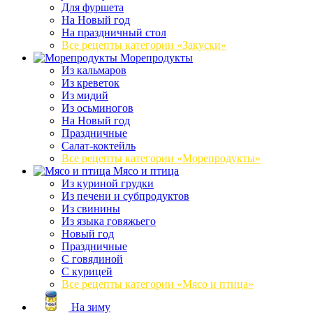
Для фуршета
На Новый год
На праздничный стол
Все рецепты категории «Закуски»
Морепродукты
Из кальмаров
Из креветок
Из мидий
Из осьминогов
На Новый год
Праздничные
Салат-коктейль
Все рецепты категории «Морепродукты»
Мясо и птица
Из куриной грудки
Из печени и субпродуктов
Из свинины
Из языка говяжьего
Новый год
Праздничные
С говядиной
С курицей
Все рецепты категории «Мясо и птица»
На зиму