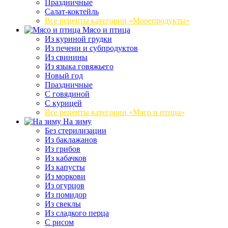
Праздничные
Салат-коктейль
Все рецепты категории «Морепродукты»
Мясо и птица
Из куриной грудки
Из печени и субпродуктов
Из свинины
Из языка говяжьего
Новый год
Праздничные
С говядиной
С курицей
Все рецепты категории «Мясо и птица»
На зиму
Без стерилизации
Из баклажанов
Из грибов
Из кабачков
Из капусты
Из моркови
Из огурцов
Из помидор
Из свеклы
Из сладкого перца
С рисом