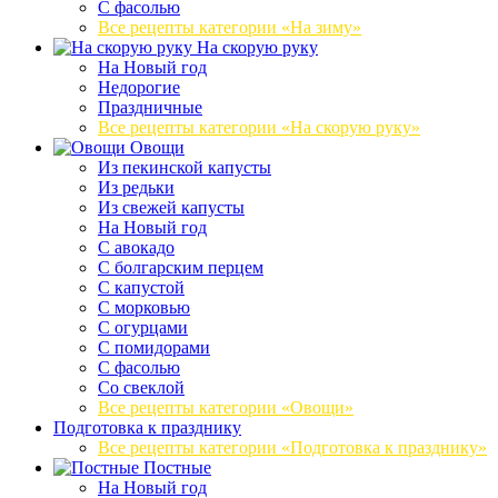
С фасолью
Все рецепты категории «На зиму»
На скорую руку
На Новый год
Недорогие
Праздничные
Все рецепты категории «На скорую руку»
Овощи
Из пекинской капусты
Из редьки
Из свежей капусты
На Новый год
С авокадо
С болгарским перцем
С капустой
С морковью
С огурцами
С помидорами
С фасолью
Со свеклой
Все рецепты категории «Овощи»
Подготовка к празднику
Все рецепты категории «Подготовка к празднику»
Постные
На Новый год