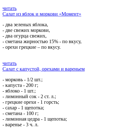
читать
Салат из яблок и моркови «Момент»
- два зеленых яблока,
- две свежих моркови,
- два огурца свежих,
- сметана жирностью 15% - по вкусу,
- орехи грецкие – по вкусу.
читать
Салат с капустой, орехами и вареньем
- морковь - 1/2 шт.;
- капуста - 200 г;
- яблоко - 1 шт.;
- лимонный сок - 2 ст. л.;
- грецкие орехи - 1 горсть;
- сахар - 1 щепотка;
- сметана - 100 г;
- лимонная цедра - 1 щепотка;
- варенье - 3 ч. л.