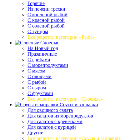
Горячие
Из печени трески
С копченой рыбой
С красной рыбой
С соленой рыбой
С тунцом
Все рецепты категории «Рыба»
Слоеные
На Новый год
Праздничные
С грибами
С морепродуктами
С мясом
С овощами
С рыбой
С сыром
С фруктами
Все рецепты категории «Слоеные»
Соусы и заправки
Для овощного салата
Для салатов из морепродуктов
Для салатов с креветками
Для салатов с курицей
Другие
Все рецепты категории «Соусы и заправки»