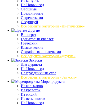
Из капусты
На Новый год
Овощные
Праздничные
С креветками
С курицей
Все рецепты категории «Диетические»
Другие
Винегрет
Гранатовый браслет
Греческий
Классические
С крабовыми палочками
Все рецепты категории «Другие»
Закуски
Для фуршета
На Новый год
На праздничный стол
Все рецепты категории «Закуски»
Морепродукты
Из кальмаров
Из креветок
Из мидий
Из осьминогов
На Новый год