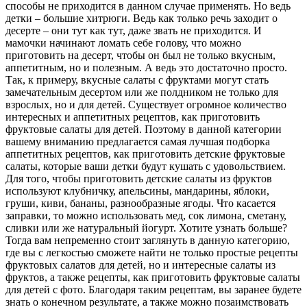
способы не приходится в данном случае применять. Но ведь
детки – большие хитрюги. Ведь как только речь заходит о
десерте – они тут как тут, даже звать не приходится. И
мамочки начинают ломать себе голову, что можно
приготовить на десерт, чтобы он был не только вкусным,
аппетитным, но и полезным. А ведь это достаточно просто.
Так, к примеру, вкусные салаты с фруктами могут стать
замечательным десертом или же полдником не только для
взрослых, но и для детей. Существует огромное количество
интересных и аппетитных рецептов, как приготовить
фруктовые салаты для детей. Поэтому в данной категории
вашему вниманию предлагается самая лучшая подборка
аппетитных рецептов, как приготовить детские фруктовые
салаты, которые ваши детки будут кушать с удовольствием.
Для того, чтобы приготовить детские салаты из фруктов
используют клубничку, апельсины, мандарины, яблоки,
груши, киви, бананы, разнообразные ягоды. Что касается
заправки, то можно использовать мед, сок лимона, сметану,
сливки или же натуральный йогурт. Хотите узнать больше?
Тогда вам непременно стоит заглянуть в данную категорию,
где вы с легкостью сможете найти не только простые рецепты
фруктовых салатов для детей, но и интересные салаты из
фруктов, а также рецепты, как приготовить фруктовые салаты
для детей с фото. Благодаря таким рецептам, вы заранее будете
знать о конечном результате, а также можно позаимствовать