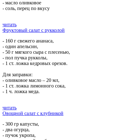
- масло оливковое
- соль, перец по вкусу
читать
Фруктовый салат с рукколой
- 160 г свежего ананаса,
- один апельсин,
- 50 г мягкого сыра с плесенью,
- пол пучка рукколы,
- 1 ст. ложка кедровых орехов.
Для заправки:
- оливковое масло – 20 мл,
- 1 ст. ложка лимонного сока,
- 1 ч. ложка меда.
читать
Овощной салат с клубникой
- 300 гр капусты,
- два огурца,
- пучок укропа,