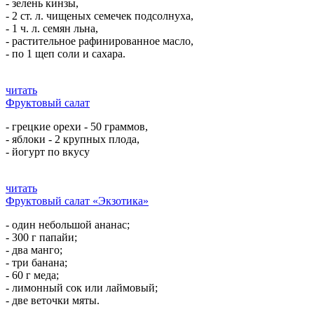
- зелень кинзы,
- 2 ст. л. чищеных семечек подсолнуха,
- 1 ч. л. семян льна,
- растительное рафинированное масло,
- по 1 щеп соли и сахара.
читать
Фруктовый салат
- грецкие орехи - 50 граммов,
- яблоки - 2 крупных плода,
- йогурт по вкусу
читать
Фруктовый салат «Экзотика»
- один небольшой ананас;
- 300 г папайи;
- два манго;
- три банана;
- 60 г меда;
- лимонный сок или лаймовый;
- две веточки мяты.