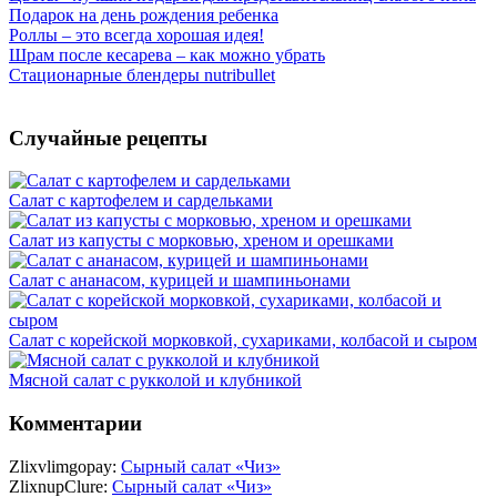
Подарок на день рождения ребенка
Роллы – это всегда хорошая идея!
Шрам после кесарева – как можно убрать
Стационарные блендеры nutribullet
Случайные рецепты
Салат с картофелем и сардельками
Салат из капусты с морковью, хреном и орешками
Салат с ананасом, курицей и шампиньонами
Салат с корейской морковкой, сухариками, колбасой и сыром
Мясной салат с рукколой и клубникой
Комментарии
Zlixvlimgopay:
Сырный салат «Чиз»
ZlixnupClure:
Сырный салат «Чиз»